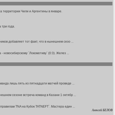
а территории Чили и Аргентины в январе.
 три года.
ков добавляет тот факт, что в нынешнем сезо ...
 новосибирскому `Локомотиву` (0:3). Желез ...
манда лишь пять из пятнадцати матчей проведе ...
ешнем сезоне встреча команд в Казани 1 октябр ...
правилам TNA на Кубок TATNEFT`. Мастера един ...
Алексей БЕЛОВ