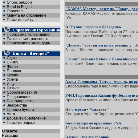
Опрос ребром
Read in English
"КАМАЗ-Мастер" везет на "Дакар" рек
Гороскоп
Команда `КАМАЗ-Мастер` отправляет рек
Минута на откровение
`Уч ...
Поиск по сайту
В "Рубин" перешел Лебеденко
Первым новичком `Рубина` стал 27-летни
Программа телевидения
В чемпионате России-2010 Лебеденк ...
Расписание транспорта
Производств. календарь
"Динамо" готовится взять реванш у "З
Завтра `Динамо` принимает красногорски
Сдаю
"Зенит" оставил Кубок в Новосибирске
Сниму
Казанский `Зенит` занял лишь третье мес
Жилье
Продаю
Куплю
Услуги
Алиса Галлямова: Титул - мелочь, но пр
Ищу
Спортсменом года в неолимпийских видах
Разное
Соболезнования
РФПЛ прописала Казани футбольную д
Поздравления
Проект календаря чемпионата России по 
Благодарности
Знакомства
На очереди - "Салават"
Ценные бумаги
Авто
Сегодня в Уфе `Ак Барс` встречается с 
Добавить объявление
Поиск по Бирже
Бои и танцы по правилам TNA
19 декабря в Казани в ледовом дворце с
О газете
Награды
Алекно - тренер сборной