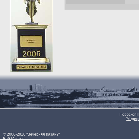
[
Гороскоп
] 
[
Медиц
© 2000-2010 "Вечерняя Казань"
Веб-Мастер