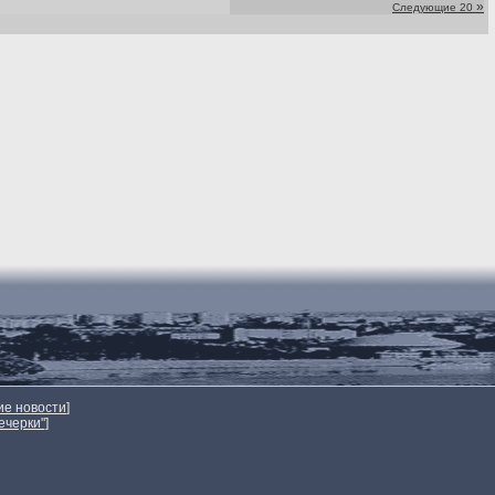
»
Следующие 20
ие новости
]
ечерки"
]