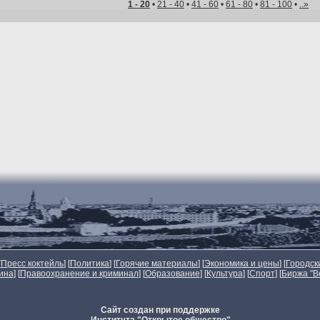
1 - 20
•
21 - 40
•
41 - 60
•
61 - 80
•
81 - 100
•
..»
[
Пресс коктейль
] [
Политика
] [
Горячие материалы
] [
Экономика и цены
] [
Городск
ина
] [
Правоохранение и криминал
] [
Образование
] [
Культура
] [
Спорт
]
[
Биржа "В
Сайт создан при поддержке