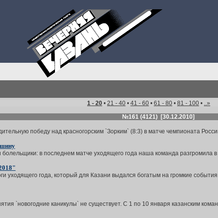
1 - 20
•
21 - 40
•
41 - 60
•
61 - 80
•
81 - 100
•
..»
№161 (4121) [30.12.2010]
ительную победу над красногорским `Зорким` (8:3) в матче чемпионата Росси
ршину
болельщики: в последнем матче уходящего года наша команда разгромила в гос
2018"
ги уходящего года, который для Казани выдался богатым на громкие события
нятия `новогодние каникулы` не существует. С 1 по 10 января казанским кома