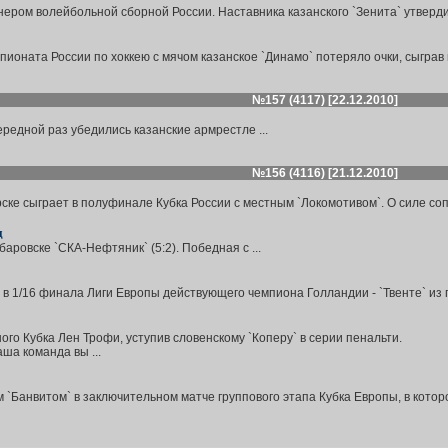
ером волейбольной сборной России. Наставника казанского `Зенита` утверди
ионата России по хоккею с мячом казанское `Динамо` потеряло очки, сыграв вн
№157 (4117) [22.12.2010]
ередной раз убедились казанские армрестле ...
№156 (4116) [21.12.2010]
рске сыграет в полуфинале Кубка России с местным `Локомотивом`. О силе со
д
аровске `СКА-Нефтяник` (5:2). Победная с ...
в 1/16 финала Лиги Европы действующего чемпиона Голландии - `Твенте` из го
о Кубка Лен Трофи, уступив словенскому `Коперу` в серии пенальти.
а команда вы ...
 `Банвитом` в заключительном матче группового этапа Кубка Европы, в которо