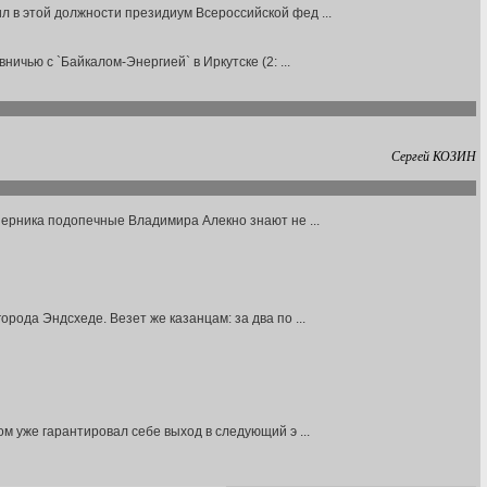
л в этой должности президиум Всероссийской фед ...
ичью с `Байкалом-Энергией` в Иркутске (2: ...
Сергей КОЗИН
перника подопечные Владимира Алекно знают не ...
рода Эндсхеде. Везет же казанцам: за два по ...
м уже гарантировал себе выход в следующий э ...