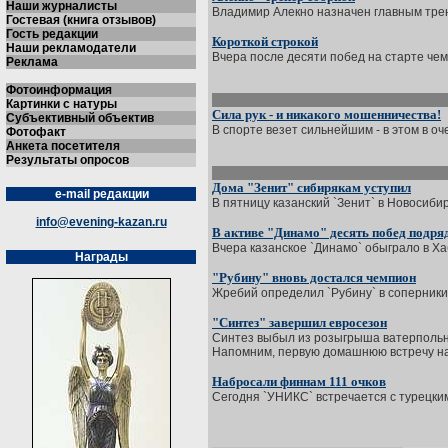
Наши журналисты
Владимир Алекно назначен главным трен
Гостевая (книга отзывов)
Гость редакции
Короткой строкой
Наши рекламодатели
Вчера после десяти побед на старте чемп
Реклама
Фотоинформация
Картинки с натуры
Сила рук - и никакого мошенничества!
Субъективный объектив
В спорте везет сильнейшим - в этом в оч
Фотофакт
Анкета посетителя
Результаты опросов
Дома "Зенит" сибирякам уступил
e-mail редакции
В пятницу казанский `Зенит` в Новосиби
info@evening-kazan.ru
В активе "Динамо" десять побед подря
Вчера казанское `Динамо` обыграло в Хаб
Награды
"Рубину" вновь достался чемпион
Жребий определил `Рубину` в соперники 
"Синтез" завершил евросезон
Синтез выбыл из розыгрыша ватерпольног
Напомним, первую домашнюю встречу наш
Набросали финнам 111 очков
Сегодня `УНИКС` встречается с турецким