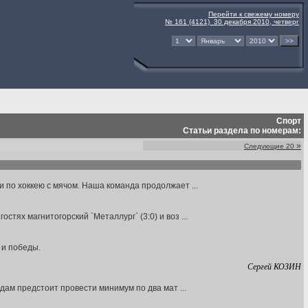
Перейти к свежему номеру
№ 161 (4121) 30 декабря 2010, четверг
Спорт
Статьи раздела по номерам:
»
Следующие 20
и по хоккею с мячом. Наша команда продолжает ...
тях магнитогорский `Металлург` (3:0) и воз ...
 и победы.
Сергей КОЗИН
ндам предстоит провести минимум по два мат ...