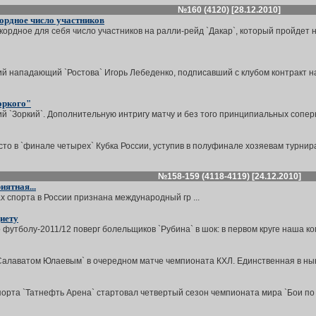
№160 (4120) [28.12.2010]
ордное число участников
ордное для себя число участников на ралли-рейд `Дакар`, который пройдет н
й нападающий `Ростова` Игорь Лебеденко, подписавший с клубом контракт на
оркого"
й `Зоркий`. Дополнительную интригу матчу и без того принципиальных соперни
то в `финале четырех` Кубка России, уступив в полуфинале хозяевам турнира -
№158-159 (4118-4119) [24.12.2010]
иятная...
 спорта в России признана международный гр ...
иету
футболу-2011/12 поверг болельщиков `Рубина` в шок: в первом круге наша ко
`Салаватом Юлаевым` в очередном матче чемпионата КХЛ. Единственная в нын
порта `Татнефть Арена` стартовал четвертый сезон чемпионата мира `Бои по 