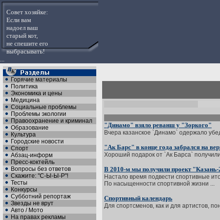
Совет хозяйке:
Если вам
надоел ваш
старый кот,
не спешите его
выбрасывать!
...
Горячие материалы
Политика
Экономика и цены
Медицина
Социальные проблемы
Проблемы экологии
Правоохранение и криминал
"Динамо" взяло реванш у "Зоркого"
Образование
Вчера казанское `Динамо` одержало убед
Культура
Городские новости
"Ак Барс" в конце года забрался на ве
Спорт
Хороший подарок от `Ак Барса` получили 
Абзац-информ
Пресс-коктейль
Вопросы без ответов
В 2010-м мы получили проект "Казань-
Скажите: "С-Ы-Ы-Р"!
Настало время подвести спортивные ито
Тесты
По насыщенности спортивной жизни ...
Конкурсы
Субботний репортаж
Спортивный календарь
Звезды не врут
Для спортсменов, как и для артистов, по
Авто / Мото
На правах рекламы