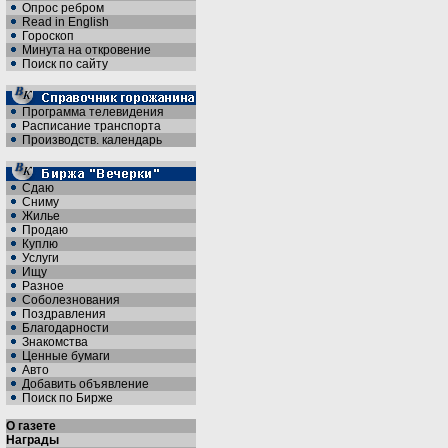
Опрос ребром
Read in English
Гороскоп
Минута на откровение
Поиск по сайту
Программа телевидения
Расписание транспорта
Производств. календарь
Сдаю
Сниму
Жилье
Продаю
Куплю
Услуги
Ищу
Разное
Соболезнования
Поздравления
Благодарности
Знакомства
Ценные бумаги
Авто
Добавить объявление
Поиск по Бирже
О газете
Награды