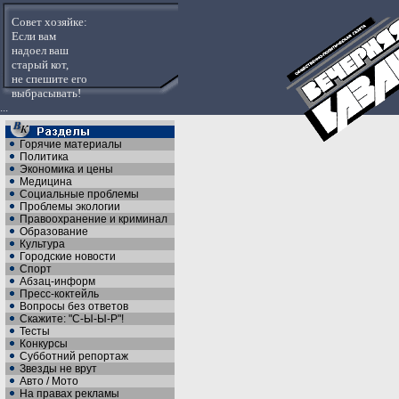
Совет хозяйке:
Если вам
надоел ваш
старый кот,
не спешите его
выбрасывать!
...
Горячие материалы
Политика
Экономика и цены
Медицина
Социальные проблемы
Проблемы экологии
Правоохранение и криминал
Образование
Культура
Городские новости
Спорт
Абзац-информ
Пресс-коктейль
Вопросы без ответов
Скажите: "С-Ы-Ы-Р"!
Тесты
Конкурсы
Субботний репортаж
Звезды не врут
Авто / Мото
На правах рекламы