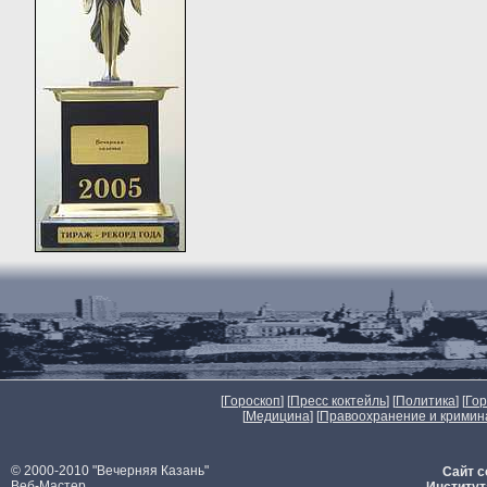
[
Гороскоп
] [
Пресс коктейль
] [
Политика
] [
Го
[
Медицина
] [
Правоохранение и кримин
© 2000-2010 "Вечерняя Казань"
Сайт с
Веб-Мастер