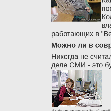
по
Ко
вл
работающих в "Ве
Можно ли в совр
Никогда не счита
деле СМИ - это б
В кабинете журналиста Инны Серовой 