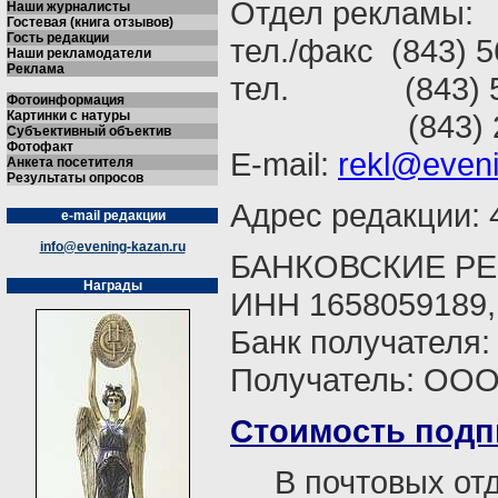
Отдел рекламы:
Наши журналисты
Гостевая (книга отзывов)
Гость редакции
тел./факс (843) 5
Наши рекламодатели
Реклама
тел. (843) 56
Фотоинформация
Картинки с натуры
(843) 292
Субъективный объектив
Фотофакт
E-mail:
rekl@eveni
Анкета посетителя
Результаты опросов
Адрес редакции: 4
e-mail редакции
info@evening-kazan.ru
БАНКОВСКИЕ РЕ
Награды
ИНН 1658059189, 
Банк получателя:
Получатель: ООО
Стоимость подп
В почтовых от