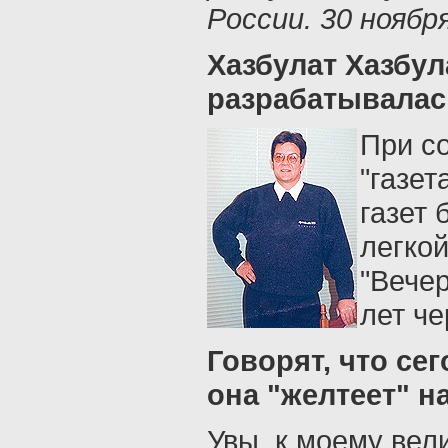
России. 30 ноябр
Хазбулат Хазбул
разрабатывалась
При с
"газет
газет 
легкой
"Вечер
лет че
Говорят, что се
она "желтеет" на 
Увы, к моему вел