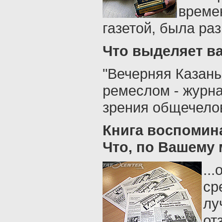
времен
газетой, была ра
Что выделяет ва
"Вечерняя Казань
ремеслом - журна
зрения общечело
Книга воспомина
Что, по Вашему 
..
ср
лу
от