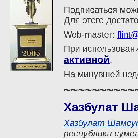
Подписаться можн
Для этого достато
Web-master:
flint
При использовани
активной
.
На минувшей неде
~~~~~~~~~~
Хазбулат Ша
Хазбулат Шамсу
республики суме