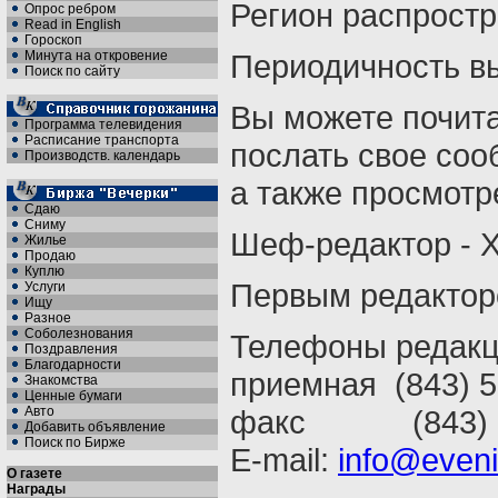
Регион распростр
Опрос ребром
Read in English
Гороскоп
Минута на откровение
Периодичность вы
Поиск по сайту
Вы можете почит
Программа телевидения
Расписание транспорта
послать свое со
Производств. календарь
а также просмот
Сдаю
Сниму
Шеф-редактор -
Жилье
Продаю
Куплю
Первым редакторо
Услуги
Ищу
Разное
Соболезнования
Телефоны редакц
Поздравления
Благодарности
приемная (843) 5
Знакомства
Ценные бумаги
Авто
факс (843) 5
Добавить объявление
Поиск по Бирже
E-mail:
info@eveni
О газете
Награды