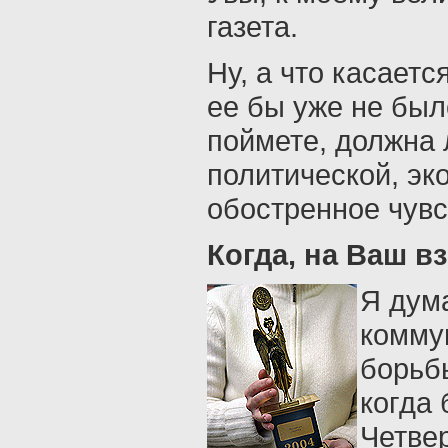
газета.
Ну, а что касает
ее бы уже не был
поймете, должна 
политической, эк
обостренное чувс
Когда, на Ваш в
Я дум
коммун
борьбы
когда 
Четве