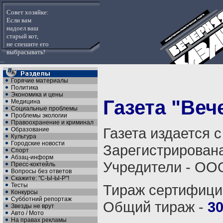
Совет хозяйке:
Если вам
надоел ваш
старый кот,
не спешите его
выбрасывать!
...
Горячие материалы
Политика
Экономика и цены
Газета "Веч
Медицина
Социальные проблемы
Проблемы экологии
Правоохранение и криминал
Газета издается 
Образование
Культура
Городские новости
Зарегистрирован
Спорт
Абзац-информ
Учредители - ООО
Пресс-коктейль
Вопросы без ответов
Скажите: "С-Ы-Ы-Р"!
Тесты
Тираж сертифици
Конкурсы
Субботний репортаж
Общий тираж -
30
Звезды не врут
Авто / Мото
На правах рекламы