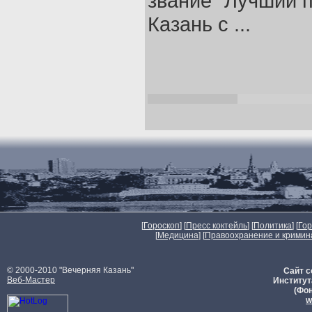
звание `Лучший п
Казань с ...
[
Гороскоп
] [
Пресс коктейль
] [
Политика
] [
Го
[
Медицина
] [
Правоохранение и кримин
© 2000-2010 "Вечерняя Казань"
Сайт с
Веб-Мастер
Институт
(Фон
w