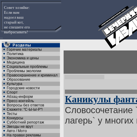
Совет хозяйке:
Если вам
надоел ваш
старый кот,
не спешите его
выбрасывать!
...
Горячие материалы
Политика
Экономика и цены
Медицина
Социальные проблемы
Проблемы экологии
Правоохранение и криминал
Образование
Культура
Городские новости
Спорт
Каникулы фант
Абзац-информ
Пресс-коктейль
Вопросы без ответов
Словосочетание 
Скажите: "С-Ы-Ы-Р"!
Тесты
лагерь` у многих 
Конкурсы
Субботний репортаж
Звезды не врут
Авто / Мото
На правах рекламы