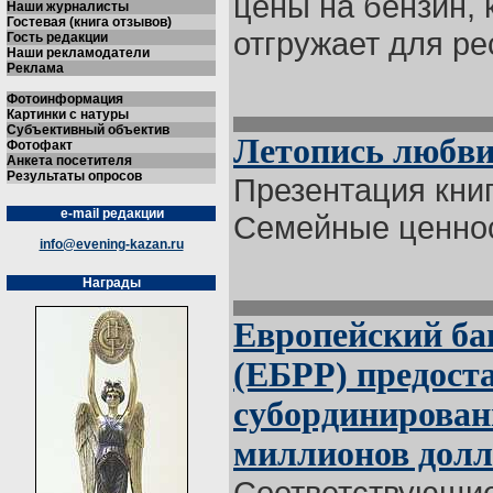
цены на бензин, 
Наши журналисты
Гостевая (книга отзывов)
отгружает для рес
Гость редакции
Наши рекламодатели
Реклама
Фотоинформация
Картинки с натуры
Субъективный объектив
Летопись любви
Фотофакт
Анкета посетителя
Результаты опросов
Презентация кни
e-mail редакции
Семейные ценност
info@evening-kazan.ru
Награды
Европейский ба
(ЕБРР) предост
субординирован
миллионов дол
Соответствующие