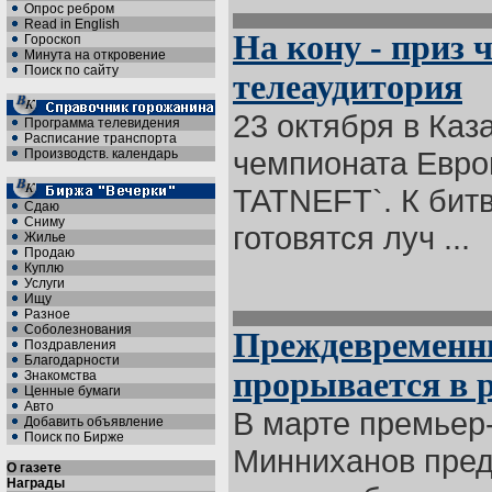
Опрос ребром
Read in English
На кону - приз
Гороскоп
Минута на откровение
Поиск по сайту
телеаудитория
23 октября в Ка
Программа телевидения
Расписание транспорта
чемпионата Евро
Производств. календарь
TATNEFT`. К битв
Сдаю
Сниму
готовятся луч ...
Жилье
Продаю
Куплю
Услуги
Ищу
Разное
Соболезнования
Преждевременн
Поздравления
Благодарности
прорывается в 
Знакомства
Ценные бумаги
Авто
В марте премьер
Добавить объявление
Поиск по Бирже
Минниханов пред
О газете
Награды