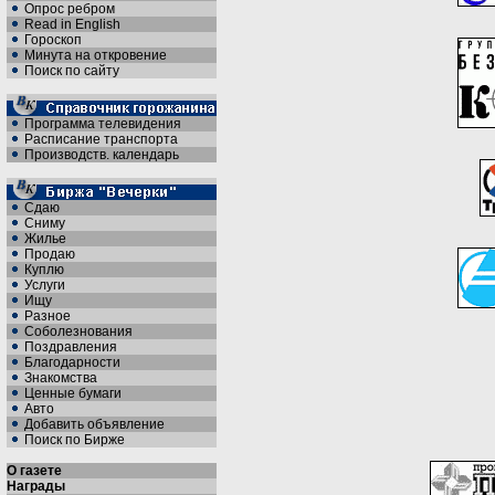
Опрос ребром
Read in English
Гороскоп
Минута на откровение
Поиск по сайту
Программа телевидения
Расписание транспорта
Производств. календарь
Сдаю
Сниму
Жилье
Продаю
Куплю
Услуги
Ищу
Разное
Соболезнования
Поздравления
Благодарности
Знакомства
Ценные бумаги
Авто
Добавить объявление
Поиск по Бирже
О газете
Награды