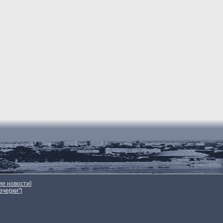
ие новости
]
ечерки"
]