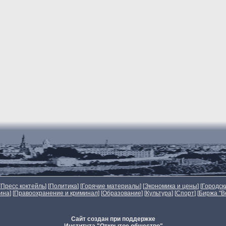
[
Пресс коктейль
] [
Политика
] [
Горячие материалы
] [
Экономика и цены
] [
Городск
ина
] [
Правоохранение и криминал
] [
Образование
] [
Культура
] [
Спорт
]
[
Биржа "В
Сайт создан при поддержке