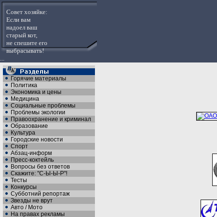
Совет хозяйке:
Если вам
надоел ваш
старый кот,
не спешите его
выбрасывать!
...
Горячие материалы
Политика
Экономика и цены
Медицина
Социальные проблемы
Проблемы экологии
Правоохранение и криминал
Образование
Культура
Городские новости
Спорт
Абзац-информ
Пресс-коктейль
Вопросы без ответов
Скажите: "С-Ы-Ы-Р"!
Тесты
Конкурсы
Субботний репортаж
Звезды не врут
Авто / Мото
На правах рекламы