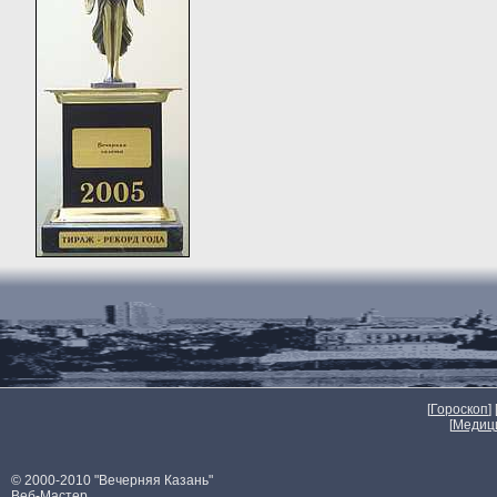
[
Гороскоп
] 
[
Медиц
© 2000-2010 "Вечерняя Казань"
Веб-Мастер