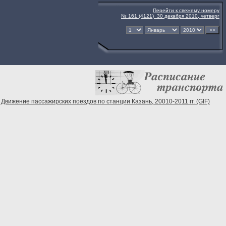
Перейти к свежему номеру
№ 161 (4121) 30 декабря 2010, четверг
 Движение пассажирских поездов по станции Казань, 20010-2011 гг. (GIF)