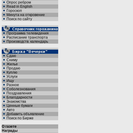
Опрос ребром
Read in English
Гороскоп
Минута на откровение
Поиск по сайту
Программа телевидения
Расписание транспорта
Производств. календарь
Сдаю
Сниму
Жилье
Продаю
Куплю
Услуги
Ищу
Разное
Соболезнования
Поздравления
Благодарности
Знакомства
Ценные бумаги
Авто
Добавить объявление
Поиск по Бирже
О газете
Награды