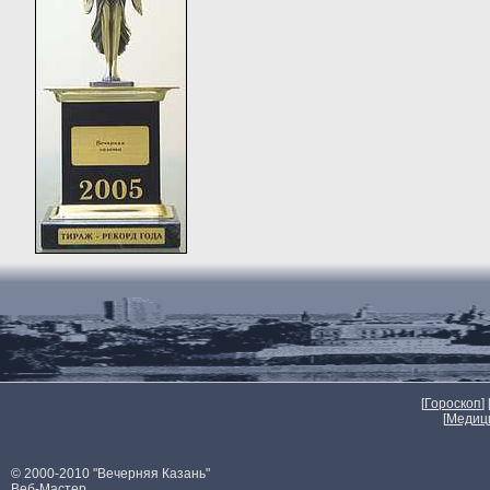
[
Гороскоп
] 
[
Медиц
© 2000-2010 "Вечерняя Казань"
Веб-Мастер