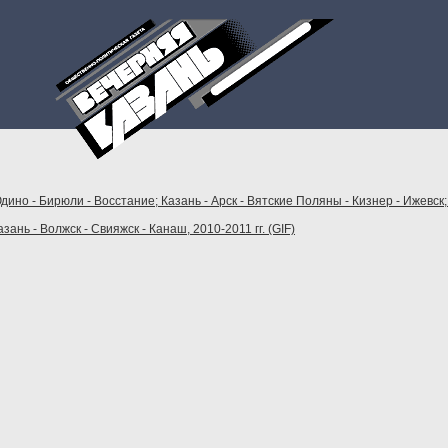
но - Бирюли - Восстание; Казань - Арск - Вятские Поляны - Кизнер - Ижевск;
нь - Волжск - Свияжск - Канаш, 2010-2011 гг. (GIF)