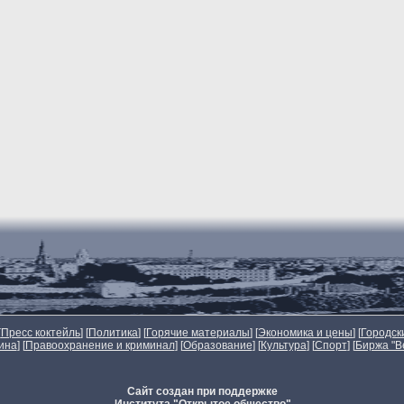
[
Пресс коктейль
] [
Политика
] [
Горячие материалы
] [
Экономика и цены
] [
Городск
ина
] [
Правоохранение и криминал
] [
Образование
] [
Культура
] [
Спорт
]
[
Биржа "В
Сайт создан при поддержке