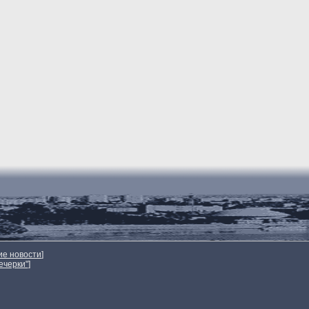
ие новости
]
ечерки"
]