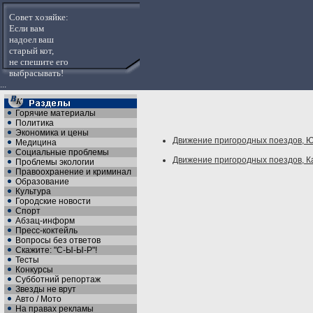
Совет хозяйке:
Если вам
надоел ваш
старый кот,
не спешите его
выбрасывать!
...
Горячие материалы
Политика
Экономика и цены
Движение пригородных поездов, Юди
Медицина
Социальные проблемы
Движение пригородных поездов, Каза
Проблемы экологии
Правоохранение и криминал
Образование
Культура
Городские новости
Спорт
Абзац-информ
Пресс-коктейль
Вопросы без ответов
Скажите: "С-Ы-Ы-Р"!
Тесты
Конкурсы
Субботний репортаж
Звезды не врут
Авто / Мото
На правах рекламы