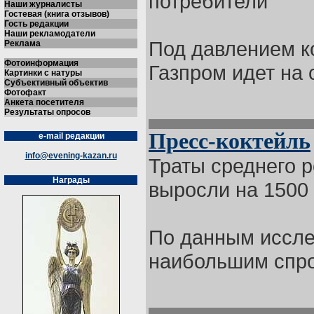
потребители
Наши журналисты
Гостевая (книга отзывов)
Гость редакции
Наши рекламодатели
Под давлением к
Реклама
Фотоинформация
Газпром идет на 
Картинки с натуры
Субъективный объектив
Фотофакт
Анкета посетителя
Результаты опросов
Пресс-коктейль
e-mail редакции
info@evening-kazan.ru
Траты среднего 
Награды
выросли на 1500
По данным иссле
наибольшим спрос