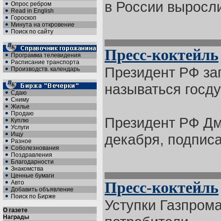
в России выросли
Опрос ребром
Read in English
Гороскоп
Минута на откровение
Поиск по сайту
Пресс-коктейль
Программа телевидения
Расписание транспорта
Президент РФ за
Производств. календарь
называться госд
Сдаю
Сниму
Жилье
Продаю
Президент РФ Дм
Куплю
Услуги
Ищу
декабря, подписал
Разное
Соболезнования
Поздравления
Благодарности
Знакомства
Ценные бумаги
Авто
Пресс-коктейль
Добавить объявление
Поиск по Бирже
Уступки Газпром
О газете
Награды