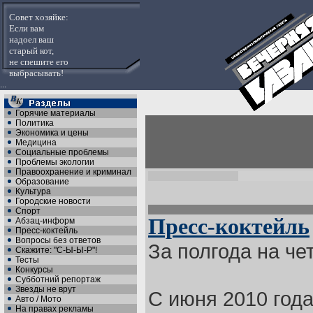
Совет хозяйке:
Если вам
надоел ваш
старый кот,
не спешите его
выбрасывать!
...
Горячие материалы
Политика
Экономика и цены
Медицина
Социальные проблемы
Проблемы экологии
Правоохранение и криминал
Образование
Культура
Городские новости
Спорт
Пресс-коктейль
Абзац-информ
Пресс-коктейль
Вопросы без ответов
За полгода на че
Скажите: "С-Ы-Ы-Р"!
Тесты
Конкурсы
Субботний репортаж
Звезды не врут
С июня 2010 год
Авто / Мото
На правах рекламы