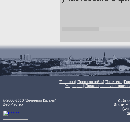
[
Гороскоп
] [
Пресс коктейль
] [
Политика
] [
Го
[
Медицина
] [
Правоохранение и кримин
© 2000-2010 "Вечерняя Казань"
Сайт с
Веб-Мастер
Институт
(Фон
w