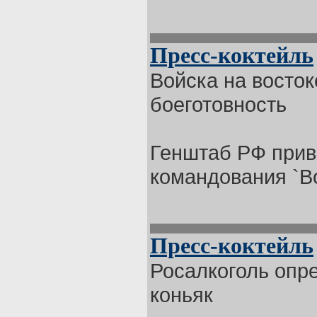
Пресс-коктейль
Войска на восто
боеготовность
Генштаб РФ прив
командования `Вос
Пресс-коктейль
Росалкоголь опр
коньяк