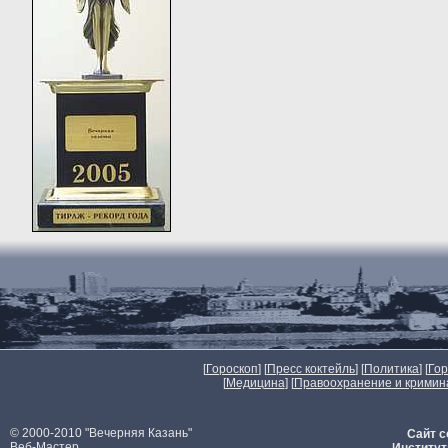
[
Гороскоп
] [
Пресс коктейль
] [
Политика
] [
Го
[
Медицина
] [
Правоохранение и кримин
© 2000-2010 "Вечерняя Казань"
Сайт с
Веб-Мастер