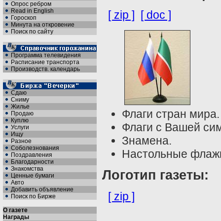
Опрос ребром
Read in English
[ zip ]
[ doc ]
Гороскоп
Минута на откровение
Поиск по сайту
Программа телевидения
Расписание транспорта
Производств. календарь
Сдаю
Сниму
Жилье
Флаги стран мира.
Продаю
Куплю
Флаги с Вашей си
Услуги
Ищу
Знамена.
Разное
Соболезнования
Настольные флажк
Поздравления
Благодарности
Знакомства
Логотип газеты:
Ценные бумаги
Авто
Добавить объявление
[ zip ]
Поиск по Бирже
О газете
Награды