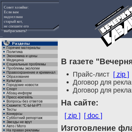
Совет хозяйке:
Если вам
надоел ваш
старый кот,
не спешите его
выбрасывать!
...
Горячие материалы
Политика
Экономика и цены
В газете "Вечерн
Медицина
Социальные проблемы
Проблемы экологии
Правоохранение и криминал
Прайс-лист
[ zip ]
Образование
Договор для рекл
Культура
Городские новости
Договор для рекл
Спорт
Абзац-информ
Пресс-коктейль
На сайте:
Вопросы без ответов
Скажите: "С-Ы-Ы-Р"!
Тесты
Конкурсы
[ zip ]
[ doc ]
Субботний репортаж
Звезды не врут
Изготовление фл
Авто / Мото
На правах рекламы