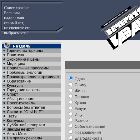
Совет хозяйке:
Если вам
надоел ваш
старый кот,
не спешите его
выбрасывать!
...
Горячие материалы
Политика
Экономика и цены
Медицина
Социальные проблемы
Проблемы экологии
Правоохранение и криминал
Сдаю
Образование
Сниму
Культура
Городские новости
Жилье
Спорт
Продаю
Абзац-информ
Куплю
Пресс-коктейль
Вопросы без ответов
Услуги
Скажите: "С-Ы-Ы-Р"!
Ищу
Тесты
Конкурсы
Разное
Субботний репортаж
Соболезнования
Звезды не врут
Поздравления
Авто / Мото
На правах рекламы
Благодарности