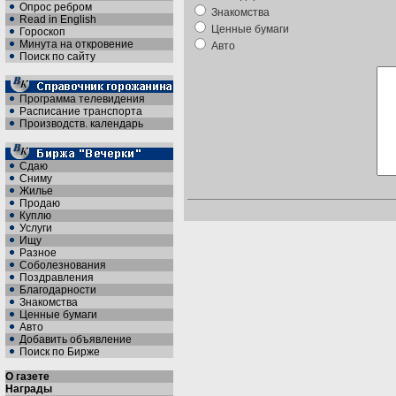
Опрос ребром
Знакомства
Read in English
Ценные бумаги
Гороскоп
Минута на откровение
Авто
Поиск по сайту
Программа телевидения
Расписание транспорта
Производств. календарь
Сдаю
Сниму
Жилье
Продаю
Куплю
Услуги
Ищу
Разное
Соболезнования
Поздравления
Благодарности
Знакомства
Ценные бумаги
Авто
Добавить объявление
Поиск по Бирже
О газете
Награды