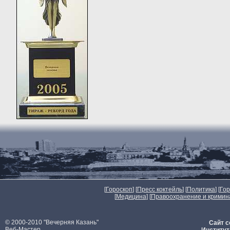
[
Гороскоп
] [
Пресс коктейль
] [
Политика
] [
Го
[
Медицина
] [
Правоохранение и кримин
© 2000-2010 "Вечерняя Казань"
Сайт с
Веб-Мастер