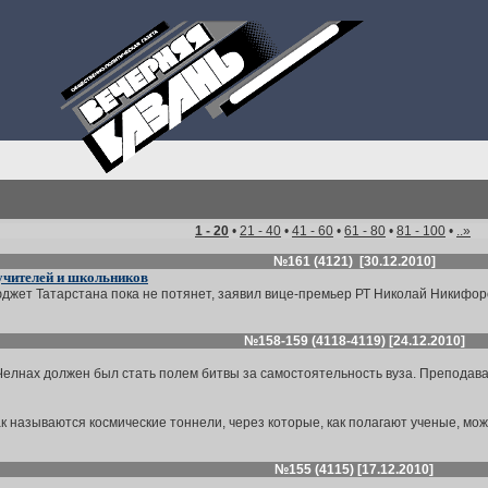
1 - 20
•
21 - 40
•
41 - 60
•
61 - 80
•
81 - 100
•
..»
№161 (4121) [30.12.2010]
 учителей и школьников
юджет Татарстана пока не потянет, заявил вице-премьер РТ Николай Никифоров
№158-159 (4118-4119) [24.12.2010]
елнах должен был стать полем битвы за самостоятельность вуза. Преподават
 называются космические тоннели, через которые, как полагают ученые, можно
№155 (4115) [17.12.2010]