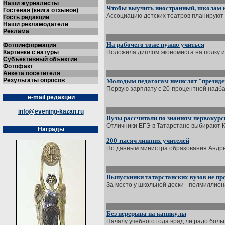
Наши журналисты
Чтобы выучить иностранный, школам 
Гостевая (книга отзывов)
Ассоциацию детских театров планируют с
Гость редакции
Наши рекламодатели
Реклама
На рабочего тоже нужно учиться
Фотоинформация
Картинки с натуры
Положила диплом экономиста на полку и 
Субъективный объектив
Фотофакт
Анкета посетителя
Результаты опросов
Молодым педагогам начислят "президе
Первую зарплату с 20-процентной надбав
e-mail редакции
info@evening-kazan.ru
Вузы рассчитали по знаниям первокур
Отличники ЕГЭ в Татарстане выбирают КФ
Награды
200 тысяч лишних учителей
По данным министра образования Андрея 
Выпускники татарстанских вузов не п
За место у школьной доски - полмиллион
Без перерыва на каникулы
Началу учебного года вряд ли радо больш