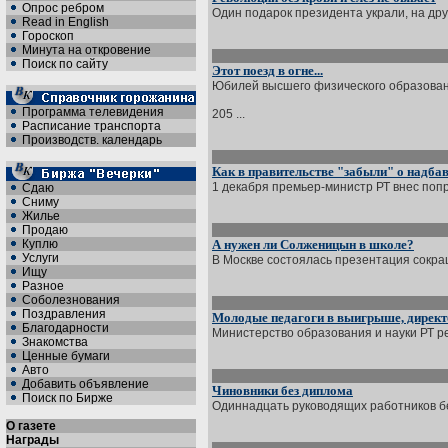
Опрос ребром
Один подарок президента украли, на дру
Read in English
Гороскоп
Минута на откровение
Поиск по сайту
Этот поезд в огне...
Юбилей высшего физического образован
Программа телевидения
205 ...
Расписание транспорта
Производств. календарь
Как в правительстве "забыли" о надба
1 декабря премьер-министр РТ внес попр
Сдаю
Сниму
Жилье
Продаю
Куплю
А нужен ли Солженицын в школе?
Услуги
В Москве состоялась презентация сокра
Ищу
Разное
Соболезнования
Поздравления
Молодые педагоги в выигрыше, директ
Благодарности
Министерство образования и науки РТ ре
Знакомства
Ценные бумаги
Авто
Добавить объявление
Чиновники без диплома
Поиск по Бирже
Одиннадцать руководящих работников бе
О газете
Награды