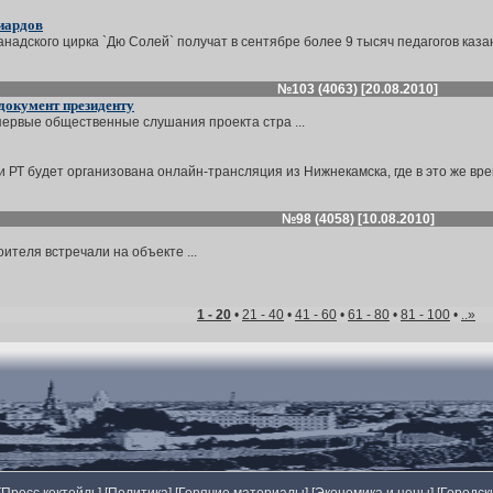
иардов
дского цирка `Дю Солей` получат в сентябре более 9 тысяч педагогов казански
№103 (4063) [20.08.2010]
документ президенту
первые общественные слушания проекта стра ...
 РТ будет организована онлайн-трансляция из Нижнекамска, где в это же врем
№98 (4058) [10.08.2010]
ителя встречали на объекте ...
1 - 20
•
21 - 40
•
41 - 60
•
61 - 80
•
81 - 100
•
..»