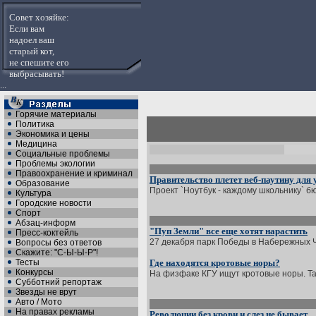
Совет хозяйке:
Если вам
надоел ваш
старый кот,
не спешите его
выбрасывать!
...
Горячие материалы
Политика
Экономика и цены
Медицина
Социальные проблемы
Проблемы экологии
Правоохранение и криминал
Правительство плетет веб-паутину для
Образование
Проект `Ноутбук - каждому школьнику` б
Культура
Городские новости
Спорт
Абзац-информ
"Пуп Земли" все еще хотят нарастить
Пресс-коктейль
27 декабря парк Победы в Набережных Ч
Вопросы без ответов
Скажите: "С-Ы-Ы-Р"!
Тесты
Где находятся кротовые норы?
Конкурсы
На физфаке КГУ ищут кротовые норы. Так
Субботний репортаж
Звезды не врут
Авто / Мото
На правах рекламы
Революции без крови и слез не бывает