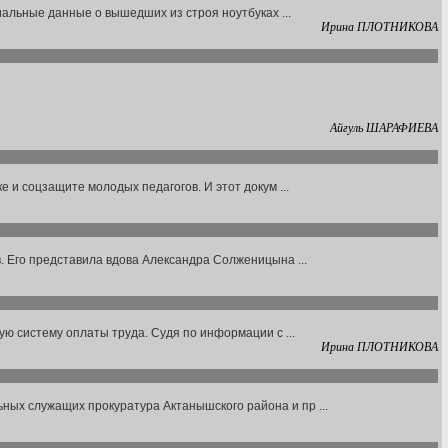
иальные данные о вышедших из строя ноутбуках ...
Ирина ПЛОТНИКОВА
Айгуль ШАРАФИЕВА
 и соцзащите молодых педагогов. И этот докум ...
. Его представила вдова Александра Солженицына ...
ю систему оплаты труда. Судя по информации с ...
Ирина ПЛОТНИКОВА
ых служащих прокуратура Актанышского района и пр ...