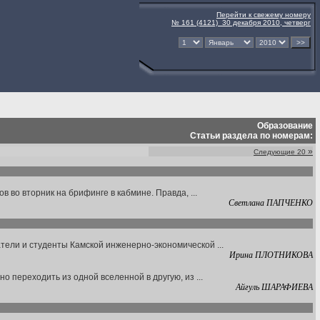
Перейти к свежему номеру
№ 161 (4121) 30 декабря 2010, четверг
Образование
Статьи раздела по номерам:
»
Следующие 20
 во вторник на брифинге в кабмине. Правда, ...
Светлана ПАПЧЕНКО
ели и студенты Камской инженерно-экономической ...
Ирина ПЛОТНИКОВА
 переходить из одной вселенной в другую, из ...
Айгуль ШАРАФИЕВА