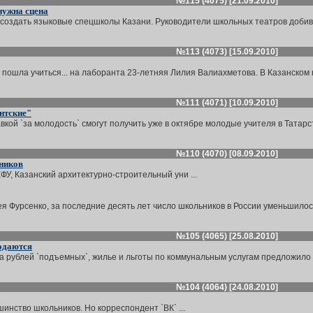
№115 (4075) [21.09.2010]
нужна сцена
оздать языковые спецшколы Казани. Руководители школьных театров добивают
№113 (4073) [15.09.2010]
пошла учиться... на лаборанта 23-летняя Лилия Валиахметова. В Казанском 
№111 (4071) [10.09.2010]
нтские"
кой `за молодость` смогут получить уже в октябре молодые учителя в Татарст
№110 (4070) [08.09.2010]
сников
У, Казанский архитектурно-строительный уни ...
Фурсенко, за последние десять лет число школьников в России уменьшилось 
№105 (4065) [25.08.2010]
родаются
а рублей `подъемных`, жилье и льготы по коммунальным услугам предложило в
№104 (4064) [24.08.2010]
инство школьников. Но корреспондент `ВК` ...