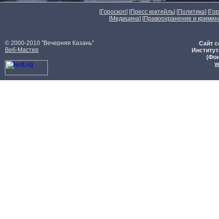
[
Гороскоп
] [
Пресс коктейль
] [
Политика
] [
Го
[
Медицина
] [
Правоохранение и кримин
© 2000-2010 "Вечерняя Казань"
Сайт с
Веб-Мастер
Институт
(Фон
w