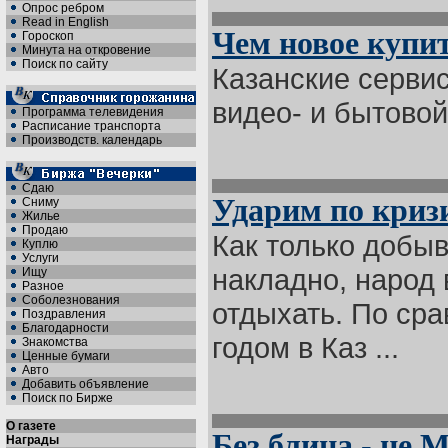
Опрос ребром
Read in English
Чем новое купи
Гороскоп
Минута на откровение
Поиск по сайту
Казанские серви
видео- и бытовой 
Программа телевидения
Расписание транспорта
Производств. календарь
Сдаю
Ударим по криз
Сниму
Жилье
Продаю
Как только добыв
Куплю
Услуги
накладно, народ 
Ищу
Разное
Соболезнования
отдыхать. По ср
Поздравления
Благодарности
годом в Каз ...
Знакомства
Ценные бумаги
Авто
Добавить объявление
Поиск по Бирже
О газете
Без блина - не 
Награды