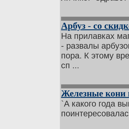
Арбуз - со скид
На прилавках ма
- развалы арбузо
пора. К этому вр
сп ...
Железные кони 
`А какого года в
поинтересовалась