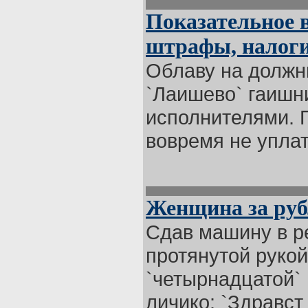
Показательное в
штрафы, налоги
Облаву на должн
`Лаишево` гаишн
исполнителями. 
вовремя не уплат 
Женщина за ру
Сдав машину в ре
протянутой рукой
`четырнадцатой`
личико: `Здравст .