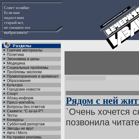
Совет хозяйке:
Если вам
надоел ваш
старый кот,
не спешите его
выбрасывать!
...
Горячие материалы
Политика
Экономика и цены
Медицина
Социальные проблемы
Проблемы экологии
Правоохранение и криминал
Образование
Культура
Городские новости
Спорт
Рядом с ней жит
Абзац-информ
Пресс-коктейль
Вопросы без ответов
`Очень хочется с
Скажите: "С-Ы-Ы-Р"!
Тесты
позвонила читател
Конкурсы
Субботний репортаж
Звезды не врут
Авто / Мото
На правах рекламы