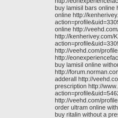
http://eonexperiencefac
buy lamisil bars online
online http://kenheri
action=profile&uid=3305
online http://veehd.com
http://kenherivey.com
action=profile&uid=3305
http://veehd.com/profil
http://eonexperiencefac
buy lamisil online witho
http://forum.norman.c
adderall http://veehd.c
prescription http://ww
action=profile&uid=546
http://veehd.com/profile
order ultram online wit
buy ritalin without a pr