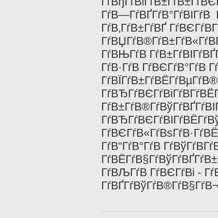
ГѓВђГѓВіГѓВ±ГѓВ±ГѓВЄ
ГѓВ—ГѓВҐГѓВ°ГѓВІГѓВ 
ГѓВ‚ГѓВ±ГѓВҐ ГѓВЄГѓВ­
ГѓВЏГѓВ®ГѓВ±ГѓВ«ГѓВҐ
ГѓВЊГѓВ ГѓВ±ГѓВІГѓВҐ
ГѓВ·ГѓВ ГѓВЄГѓВ°ГѓВ 
ГѓВЇГѓВ±ГѓВЁГѓВµГѓВ®
ГѓВЂГѓВЄГѓВіГѓВ­ГѓВЁГ
ГѓВ±ГѓВ®ГѓВўГѓВҐГѓВІ
ГѓВЂГѓВЄГѓВІГѓВЁГѓВў
ГѓВЄГѓВ«ГѓВѕГѓВ·ГѓВЁ 
ГѓВ“ГѓВ°ГѓВ ГѓВўГѓВ­Г
ГѓВЁГѓВ§ГѓВўГѓВҐГѓВ±
ГѓВЉГѓВ ГѓВЄГѓВі - Г
ГѓВҐГѓВўГѓВ®ГѓВ§ГѓВ¬