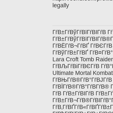
legally
ГѓВ±ГѓВўГѓВїГѓВІГѓВ Г
ГѓВ±ГѓВўГѓВїГѓВІГѓВ®Г
ГѓВЁГѓВ¬ГѓВҐ ГѓВЄГѓВ 
ГѓВўГѓВ±ГѓВҐ ГѓВ¤ГѓВ°
Lara Croft Tomb Raider
ГѓВЉГѓВіГѓВЄГѓВ ГѓВ°
Ultimate Mortal Kombat
ГѓВЊГѓВ®ГѓВ°ГѓВЈГѓВ Г
ГѓВЇГѓВ®ГѓВ°ГѓВ­ГѓВ® Г
ГѓВ ГѓВ±ГѓВІГѓВ ГѓВ±
ГѓВ±ГѓВ¬ГѓВ®ГѓВІГѓВ°Г
ГѓВ‚ГѓВҐГѓВ«ГѓВҐГѓВ±Гѓ