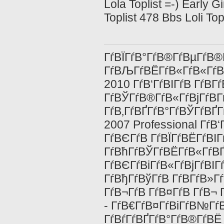
Lola Toplist =-) Early G
Toplist 478 Bbs Loli Topl
ГѓВЇГѓВ°ГѓВ®ГѓВµГѓВ®
ГѓВЉГѓВЁГѓВ«ГѓВ«ГѓВҐ
2010 ГѓВ‘ГѓВІГѓВ ГѓВ­Г
ГѓВЎГѓВ®ГѓВ«ГѓВјГѓВ­Г
ГѓВ‚ГѓВҐГѓВ°ГѓВЎГѓВҐГѓ
2007 Professional Гѓ
ГѓВЄГѓВ ГѓВЇГѓВЁГѓВІГ
ГѓВћГѓВЎГѓВЁГѓВ«ГѓВ
ГѓВЄГѓВіГѓВ«ГѓВјГѓВІГ
ГѓВђГѓВўГѓВ ГѓВ­ГѓВ»Г
ГѓВ¬ГѓВ ГѓВ¤ГѓВ ГѓВ¬ 
- ГѓВ€ГѓВ¤ГѓВіГѓВ№ГѓВ
ГѓВѓГѓВҐГѓВ°ГѓВ®ГѓВЁ