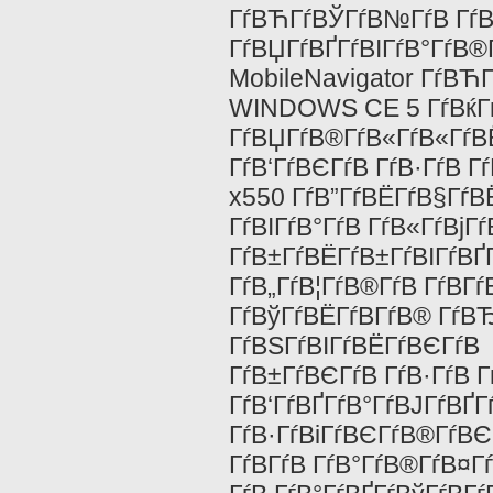
ГѓВЋГѓВЎГѓВ№ГѓВ ГѓВї
ГѓВЏГѓВҐГѓВІГѓВ°ГѓВ®
MobileNavigator ГѓВЋ
WINDOWS CE 5 ГѓВќГѓВ
ГѓВЏГѓВ®ГѓВ«ГѓВ«ГѓВЁ
ГѓВ‘ГѓВЄГѓВ ГѓВ·ГѓВ Гѓ
x550 ГѓВ”ГѓВЁГѓВ§ГѓВ
ГѓВІГѓВ°ГѓВ ГѓВ«ГѓВјГ
ГѓВ±ГѓВЁГѓВ±ГѓВІГѓВҐГ
ГѓВ„ГѓВ¦ГѓВ®ГѓВ ГѓВ­Гѓ
ГѓВўГѓВЁГѓВ­ГѓВ® ГѓВЂГ
ГѓВЅГѓВІГѓВЁГѓВЄГѓВ 
ГѓВ±ГѓВЄГѓВ ГѓВ·ГѓВ Гѓ
ГѓВ‘ГѓВҐГѓВ°ГѓВЈГѓВҐ
ГѓВ·ГѓВіГѓВЄГѓВ®ГѓВЄ
ГѓВ­ГѓВ ГѓВ°ГѓВ®ГѓВ¤Г