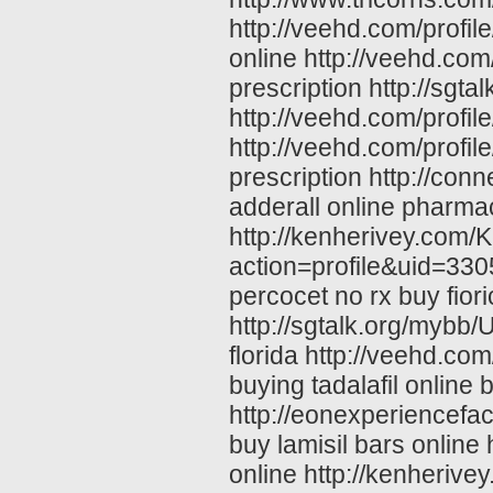
http://veehd.com/profi
online http://veehd.com
prescription http://s
http://veehd.com/profi
http://veehd.com/profil
prescription http://con
adderall online pharma
http://kenherivey.com
action=profile&uid=3305
percocet no rx buy fiori
http://sgtalk.org/myb
florida http://veehd.co
buying tadalafil online
http://eonexperiencefac
buy lamisil bars online
online http://kenheri