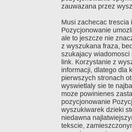
zauwazana przez wyszuk
Musi zachecac trescia 
Pozycjonowanie umozli
ale to jeszcze nie znacz
z wyszukana fraza, bedz
szukajacy wiadomosci 
link. Korzystanie z w
informacji, dlatego dla
pierwszych stronach o
wyswietlaly sie te najb
moze powinienes zasta
pozycjonowanie Pozycj
wyszukiwarek dzieki s
niedawna najlatwiejsz
tekscie, zamieszczonym