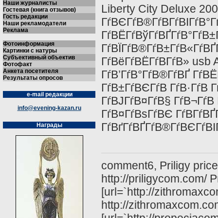
Наши журналисты
Liberty City Deluxe 2
Гостевая (книга отзывов)
Гость редакции
ГѓВЄГѓВ®ГѓВ­ГѓВІГѓВ°Г
Наши рекламодатели
Реклама
ГѓВЁГѓВўГѓВҐГѓВ°ГѓВ±
Фотоинформация
ГѓВЇГѓВ®ГѓВ±ГѓВ«ГѓВҐ
Картинки с натуры
Субъективный объектив
ГѓВёГѓВЁГѓВ­ГѓВ» usb 
Фотофакт
Анкета посетителя
ГѓВ’ГѓВ°ГѓВ®ГѓВҐ ГѓВ
Результаты опросов
ГѓВ±ГѓВЄГѓВ ГѓВ·ГѓВ Г
e-mail редакции
ГѓВЈГѓВ¤ГѓВ§ ГѓВ¬ГѓВ 
info@evening-kazan.ru
ГѓВ¤ГѓВѕГѓВЄ ГѓВ­ГѓВ
ГѓВґГѓВҐГѓВ®ГѓВЄГѓВІ
Награды
comment6, Priligy price, 
http://priligycom.com/ P
[url=`http://zithromaxco
http://zithromaxcom.com