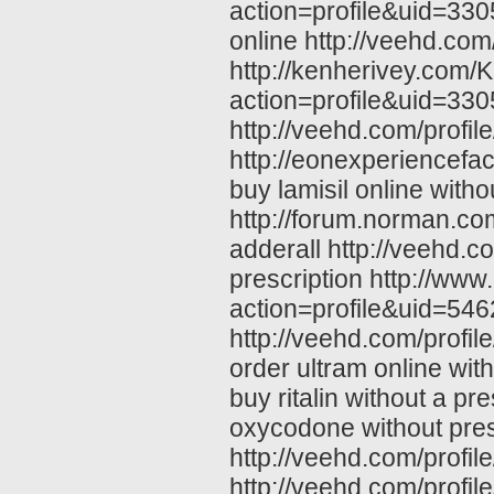
action=profile&uid=3305
online http://veehd.com
http://kenherivey.com
action=profile&uid=3305
http://veehd.com/profil
http://eonexperiencefac
buy lamisil online witho
http://forum.norman.c
adderall http://veehd.c
prescription http://ww
action=profile&uid=546
http://veehd.com/profile
order ultram online wit
buy ritalin without a pr
oxycodone without presc
http://veehd.com/profil
http://veehd.com/profil