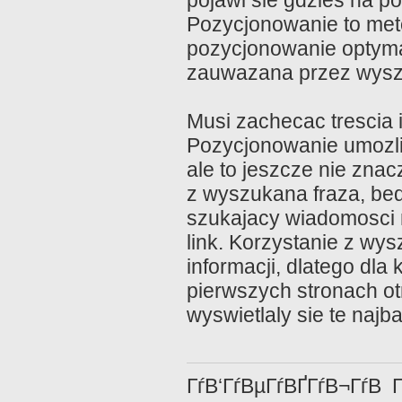
pojawi sie gdzies na p
Pozycjonowanie to meto
pozycjonowanie optymal
zauwazana przez wyszuk
Musi zachecac trescia 
Pozycjonowanie umozli
ale to jeszcze nie znacz
z wyszukana fraza, bedz
szukajacy wiadomosci 
link. Korzystanie z w
informacji, dlatego dla
pierwszych stronach o
wyswietlaly sie te najb
ГѓВ‘ГѓВµГѓВҐГѓВ¬ГѓВ Г