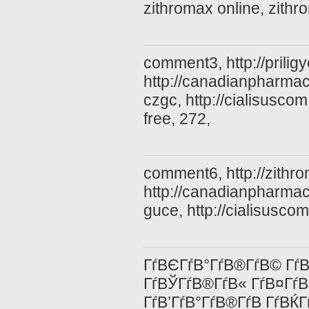
zithromax online, zithr
comment3, http://priligyc
http://canadianpharma
czgc, http://cialisuscom
free, 272,
comment6, http://zithr
http://canadianpharma
guce, http://cialisuscom.
ГѓВЄГѓВ°ГѓВ®ГѓВ© ГѓВЎ
ГѓВЎГѓВ®ГѓВ« ГѓВ¤ГѓВ
ГѓВ’ГѓВ°ГѓВ®ГѓВ­ ГѓВЌ