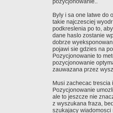
pozycjonowanie..
Byly i sa one latwe do
takie najczesciej wyod
podkreslenia po to, aby
dane haslo zostanie w
dobrze wyeksponowane n
pojawi sie gdzies na p
Pozycjonowanie to meto
pozycjonowanie optymal
zauwazana przez wyszuk
Musi zachecac trescia 
Pozycjonowanie umozli
ale to jeszcze nie znacz
z wyszukana fraza, bedz
szukajacy wiadomosci 