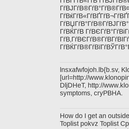
ГѓВЃГѓВ«ГѓВ ГѓВЈГѓВ®
ГѓВЈГѓВ®ГѓВ°ГѓВ®ГѓВ¤
ГѓВќГѓВ«ГѓВҐГѓВ¬ГѓВҐГ
ГѓВЏГѓВ°ГѓВ®ГѓВЈГѓВ°
ГѓВЌГѓВ ГѓВЄГѓВ°ГѓВіГ
ГѓВ‚ГѓВЄГѓВ®ГѓВ­ГѓВІГ
ГѓВЌГѓВ®ГѓВїГѓВЎГѓВ°
lnsxafwfojoh.lb{b.sv, K
[url=http://www.klonopi
DljDHeT, http://www.kl
symptoms, cryPBHA.
How do I get an outsid
Toplist pokvz Toplist Cp