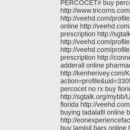
PERCOCET# buy percoce
http://www.tricorns.com
http://veehd.com/profi
online http://veehd.com
prescription http://s
http://veehd.com/profi
http://veehd.com/profil
prescription http://con
adderall online pharma
http://kenherivey.com
action=profile&uid=3305
percocet no rx buy fiori
http://sgtalk.org/myb
florida http://veehd.co
buying tadalafil online
http://eonexperiencefac
buy lamisil bars online