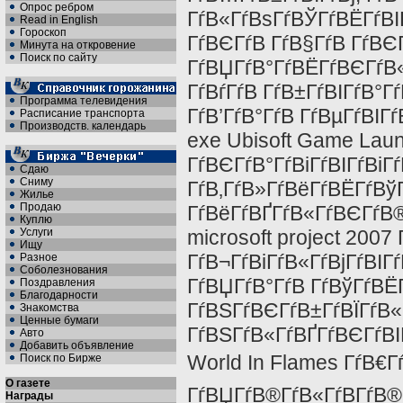
Опрос ребром
ГѓВ«ГѓВѕГѓВЎГѓВЁГѓВІ
Read in English
Гороскоп
ГѓВЄГѓВ ГѓВ§ГѓВ ГѓВЄ
Минута на откровение
Поиск по сайту
ГѓВЏГѓВ°ГѓВЁГѓВЄГѓВ«
ГѓВѓГѓВ ГѓВ±ГѓВІГѓВ°Г
Программа телевидения
ГѓВ’ГѓВ°ГѓВ ГѓВµГѓВІГ
Расписание транспорта
Производств. календарь
exe Ubisoft Game Laun
ГѓВЄГѓВ°ГѓВіГѓВІГѓВіГ
Сдаю
Сниму
ГѓВ‚ГѓВ»ГѓВёГѓВЁГѓВ
Жилье
Продаю
ГѓВёГѓВҐГѓВ«ГѓВЄГѓВ®
Куплю
Услуги
microsoft project 2007
Ищу
ГѓВ¬ГѓВіГѓВ«ГѓВјГѓВІГ
Разное
Соболезнования
ГѓВЏГѓВ°ГѓВ ГѓВўГѓВЁ
Поздравления
Благодарности
ГѓВЅГѓВЄГѓВ±ГѓВЇГѓВ«
Знакомства
Ценные бумаги
ГѓВЅГѓВ«ГѓВҐГѓВЄГѓВІ
Авто
Добавить объявление
World In Flames ГѓВ€Г
Поиск по Бирже
О газете
ГѓВЏГѓВ®ГѓВ«ГѓВ­ГѓВ®
Награды