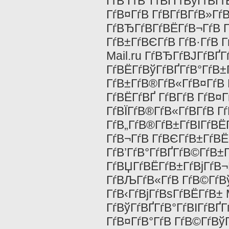
ГѓВ ГѓВ°ГѓВҐГѓВўГѓВ­Г
ГѓВ¤ГѓВ ГѓВ­ГѓВ­ГѓВ»Гѓ
ГѓВЂГѓВ­ГѓВЁГѓВ¬ГѓВ Г
ГѓВ±ГѓВЄГѓВ ГѓВ·ГѓВ Г
Mail.ru ГѓВЂГѓВЈГѓВҐГѓ
ГѓВЁГѓВўГѓВҐГѓВ°ГѓВ±Г
ГѓВ±ГѓВ®ГѓВ«ГѓВ¤ГѓВ 
ГѓВЁГѓВҐ ГѓВ­ГѓВ ГѓВ¤
ГѓВЇГѓВ®ГѓВ«ГѓВ­ГѓВ Гѓ
ГѓВ„ГѓВ®ГѓВ±ГѓВІГѓВЁГ
ГѓВ¬ГѓВ ГѓВЄГѓВ±ГѓВЁГ
ГѓВ’ГѓВ°ГѓВҐГѓВ©ГѓВ±
ГѓВЏГѓВЁГѓВ±ГѓВјГѓВ¬
ГѓВЉГѓВ«ГѓВ ГѓВ©ГѓВў
ГѓВ‹ГѓВјГѓВѕГѓВЁГѓВ±
ГѓВўГѓВҐГѓВ°ГѓВІГѓВҐГ
ГѓВ¤ГѓВ°ГѓВ ГѓВ©ГѓВў