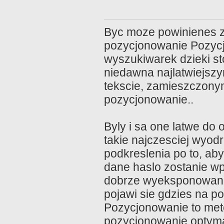
Byc moze powinienes z
pozycjonowanie Pozycj
wyszukiwarek dzieki s
niedawna najlatwiejsz
tekscie, zamieszczonym
pozycjonowanie..
Byly i sa one latwe do
takie najczesciej wyod
podkreslenia po to, aby
dane haslo zostanie w
dobrze wyeksponowane n
pojawi sie gdzies na p
Pozycjonowanie to meto
pozycjonowanie optymal