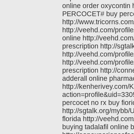
online order oxycontin
PERCOCET# buy percoce
http://www.tricorns.com
http://veehd.com/profi
online http://veehd.com
prescription http://s
http://veehd.com/profi
http://veehd.com/profil
prescription http://con
adderall online pharma
http://kenherivey.com
action=profile&uid=3305
percocet no rx buy fiori
http://sgtalk.org/myb
florida http://veehd.co
buying tadalafil online