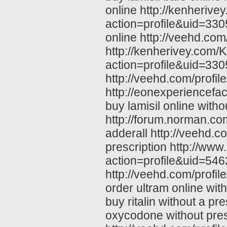
online http://kenheri
action=profile&uid=3305
online http://veehd.com
http://kenherivey.com
action=profile&uid=3305
http://veehd.com/profil
http://eonexperiencefac
buy lamisil online witho
http://forum.norman.c
adderall http://veehd.c
prescription http://ww
action=profile&uid=546
http://veehd.com/profile
order ultram online wit
buy ritalin without a pr
oxycodone without presc