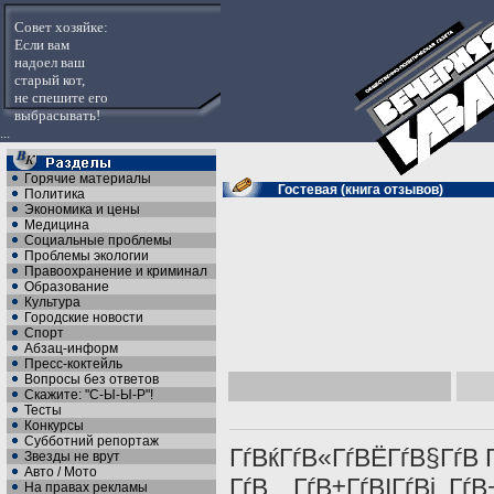
Совет хозяйке:
Если вам
надоел ваш
старый кот,
не спешите его
выбрасывать!
...
Горячие материалы
Гостевая (книга отзывов)
Политика
Экономика и цены
Медицина
Социальные проблемы
Проблемы экологии
Правоохранение и криминал
Образование
Культура
Городские новости
Спорт
Абзац-информ
Пресс-коктейль
Вопросы без ответов
Скажите: "С-Ы-Ы-Р"!
Тесты
Конкурсы
Субботний репортаж
ГѓВќГѓВ«ГѓВЁГѓВ§ГѓВ Г
Звезды не врут
Авто / Мото
ГѓВ…ГѓВ±ГѓВІГѓВј, ГѓВ
На правах рекламы