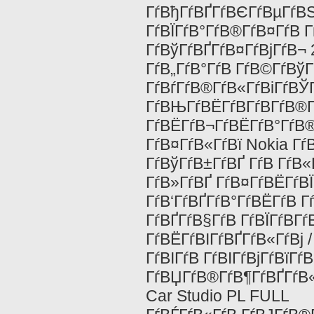
ГѓВђГѓВҐГѓВЄГѓВµГѓВЅ
ГѓВЇГѓВ°ГѓВ®ГѓВ¤ГѓВ Г
ГѓВўГѓВҐГѓВ¤ГѓВјГѓВ
ГѓВ„ГѓВ°ГѓВ ГѓВ©ГѓВўГ
ГѓВѓГѓВ®ГѓВ«ГѓВіГѓВЎГ
ГѓВЊГѓВЁГѓВ­ГѓВ­ГѓВ®
ГѓВЁГѓВ¬ГѓВЁГѓВ°ГѓВ®Г
ГѓВ¤ГѓВ«ГѓВї Nokia Г
ГѓВўГѓВ±ГѓВҐ ГѓВ ГѓВ
ГѓВ»ГѓВҐ ГѓВ¤ГѓВЁГѓВЇ
ГѓВ‘ГѓВҐГѓВ°ГѓВЁГѓВ Гѓ
ГѓВҐГѓВ§ГѓВ ГѓВЇГѓВ­Гѓ
ГѓВЁГѓВІГѓВҐГѓВ«ГѓВј 
ГѓВІГѓВ ГѓВІГѓВјГѓВїГ
ГѓВЏГѓВ®ГѓВ¶ГѓВҐГѓВ«
Car Studio PL FULL