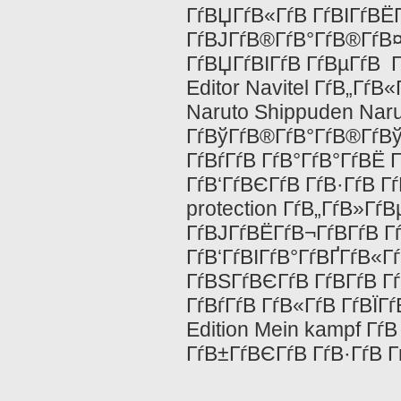
ГѓВЏГѓВ«ГѓВ ГѓВІГѓВЁГ
ГѓВЈГѓВ®ГѓВ°ГѓВ®ГѓВ¤ 
ГѓВЏГѓВІГѓВ ГѓВµГѓВ Г
Editor Navitel ГѓВ„ГѓВ
Naruto Shippuden Naru
ГѓВўГѓВ®ГѓВ°ГѓВ®ГѓВў
ГѓВѓГѓВ ГѓВ°ГѓВ°ГѓВЁ 
ГѓВ‘ГѓВЄГѓВ ГѓВ·ГѓВ Гѓ
protection ГѓВ„ГѓВ»ГѓВ
ГѓВЈГѓВЁГѓВ¬ГѓВ­ГѓВ Г
ГѓВ‘ГѓВІГѓВ°ГѓВҐГѓВ«Г
ГѓВЅГѓВЄГѓВ ГѓВ­ГѓВ Г
ГѓВѓГѓВ ГѓВ«ГѓВ ГѓВЇГ
Edition Mein kampf Гѓ
ГѓВ±ГѓВЄГѓВ ГѓВ·ГѓВ Г