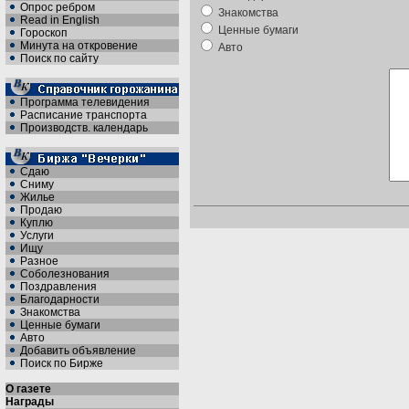
Опрос ребром
Знакомства
Read in English
Ценные бумаги
Гороскоп
Минута на откровение
Авто
Поиск по сайту
Программа телевидения
Расписание транспорта
Производств. календарь
Сдаю
Сниму
Жилье
Продаю
Куплю
Услуги
Ищу
Разное
Соболезнования
Поздравления
Благодарности
Знакомства
Ценные бумаги
Авто
Добавить объявление
Поиск по Бирже
О газете
Награды