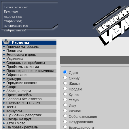
Совет хозяйке:
Если вам
надоел ваш
старый кот,
не спешите его
выбрасывать!
...
Горячие материалы
Политика
Экономика и цены
Медицина
Социальные проблемы
Проблемы экологии
Правоохранение и криминал
Сдаю
Образование
Сниму
Культура
Городские новости
Жилье
Спорт
Продаю
Абзац-информ
Куплю
Пресс-коктейль
Вопросы без ответов
Услуги
Скажите: "С-Ы-Ы-Р"!
Ищу
Тесты
Конкурсы
Разное
Субботний репортаж
Соболезнования
Звезды не врут
Поздравления
Авто / Мото
На правах рекламы
Благодарности