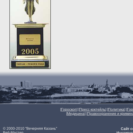
[
Гороскоп
] [
Пресс коктейль
] [
Политика
] [
Го
[
Медицина
] [
Правоохранение и кримин
© 2000-2010 "Вечерняя Казань"
Сайт с
Веб-Мастер