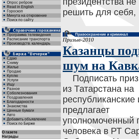
президентства не
Опрос ребром
Read in English
решить для себя, .
Гороскоп
Минута на откровение
Поиск по сайту
Правоохранение и криминал
Программа телевидения
Призыв-2010
Расписание транспорта
Производств. календарь
Казанцы под
Сдаю
шум на Кавк
Сниму
Жилье
Продаю
Подписать приз
Куплю
Услуги
Ищу
из Татарстана на
Разное
Соболезнования
республиканские 
Поздравления
Благодарности
Знакомства
предлагает
Ценные бумаги
Авто
уполномоченный 
Добавить объявление
Поиск по Бирже
человека в РТ Са
О газете
Награды