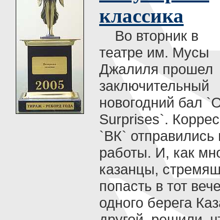
классика
Во вторник в
театре им. Мусы
Джалиля прошел
заключительный
новогодний бал `
Surprises`. Корре
`ВК` отправились 
работы. И, как мн
казанцы, стремя
попасть в тот вече
одного берега Каз
другой, решили, чт