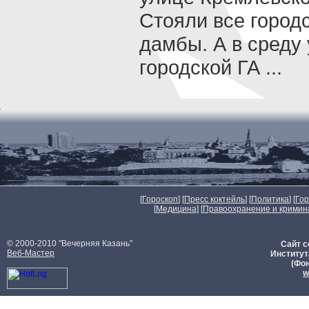
Стояли все город
дамбы. А в среду 
городской ГА ...
[
Гороскоп
] [
Пресс коктейль
] [
Политика
] [
Го
[
Медицина
] [
Правоохранение и кримин
© 2000-2010 "Вечерняя Казань"
Сайт с
Веб-Мастер
Институт
(Фон
w