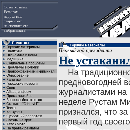
Совет хозяйке:
Если вам
надоел ваш
старый кот,
не спешите его
выбрасывать!
...
Горячие материалы
Горячие материалы
Первый год президента
Политика
Экономика и цены
Не устакани
Медицина
Социальные проблемы
Проблемы экологии
На традиционн
Правоохранение и криминал
Образование
предновогодней в
Культура
Городские новости
Спорт
журналистами на
Абзац-информ
Пресс-коктейль
неделе Рустам М
Вопросы без ответов
Скажите: "С-Ы-Ы-Р"!
Тесты
признался, что за
Конкурсы
Субботний репортаж
первый год своего
Звезды не врут
Авто / Мото
На правах рекламы