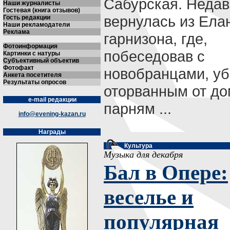
Сабурская. Недав
Наши журналисты
Гостевая (книга отзывов)
вернулась из Ела
Гость редакции
Наши рекламодатели
Реклама
гарнизона, где,
Фотоинформация
побеседовав с
Картинки с натуры
Субъективный объектив
Фотофакт
новобранцами, уб
Анкета посетителя
Результаты опросов
оторванным от д
e-mail редакции
парням ...
info@evening-kazan.ru
Награды
Культура
Музыка для декабря
Бал в Опере:
веселье и
популярная