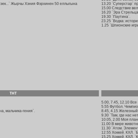
тэек...` Жырчы Хэния Фэрхинен 50 еллыгына
13.20 `Суперстар` п
15.00 Следствие вели
16.20 `Эра Стрельца
19.30 `Паутина`.
23.25 `Водка: истори
1.25 `Шпионские игры
ТНТ
5.00, 7.45, 12.10 Все
5.55 Футбол. Чемпио
а, мальчика-гения`.
8.45, 4.15 Железный
9.30 `Там, где нас нет
10.05, 2.00 Моя план
11.00 В мире животн
11.30 `Атом. Элемен
12.55 Хоккей. КХЛ. `
15.25 Хоккей. КХЛ. `Ю