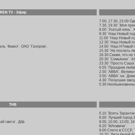
REN TV - Эфир
7.00, 17.30, 23.00 Од
7.30, 19.30 `Моя пре
8.00 `Усатый нянь`. 
9.30 `Наш Новый го
11.00 `Наш Новый г
12.30 `Наш Новый го
ль `Факел`. ОАО `Газпром`.
14.00 `Наш Н?овый г
15.30 `Не послать ли
18.30 Скажи, что не 
20.30 `Семьянин`. Х/
23.30 `Просто Саша`
0.55 `Праздник любви
2.50 `АВВА`. Велико
3.50 `АВВА` на `Дом
4.30 `Погасшие звез
5.30 Необыкновенны
ТНВ
5.10 `Взять Тарантин
6.00 `Лучший город 
ай света`. Д/ф.
8.00, 10.00, 13.00, 1
8.20 `МАсквичи`.
9.00 Спето в СССР. 
10.20 `Дети белой бо