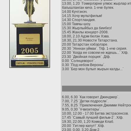
13.00, 1.20 `Гомерлэрне улмэс жырлар и
багышланган кичэ. 1-нче булек.
14.00 Кучтэнэч.
14.15 Хочу мультфильм!
14.30 Спортландия.
15.00 Тамчы-шоу.
15.30 Жырлыйбыз да биибез!
15.45 Жанлы концерт-2008.
18.00, 2.10 Адэм белэн Хэва.
18.30, 21.30 Новости Татарстана.
20.00 Татарстан хэбэрлэре.
20.30 `Уеннан уймак`. Т/ф. 1-нче серия.
22.00 `Когда ее совсем не ждешь...` Х/ф.
23.30 `Двойная порция`. Д/ф.
0.00 `Солнцеворот`.
0.30 `Под небом Вероны`.
3.00 `Бер мон булып жырын калды...`
6.00, 6.30 `Как говорит Джинджер`.
7.00, 7.25 `Детки подросли`.
7.55, 8.25 `Приключения Джимми Нейтрон
9.05, 0.30 `V-визитеры`.
10.00, 12.00 - 17.00 Битва экстрасенсов.
17.45 `Самый лучший фильм-2`. Х/ф.
19.30, 22.00, 1.20 Комеди Клаб.
20.00 `Гитлер капут!` Х/ф.
23.00, 0.00, 3.20 Дом-2.