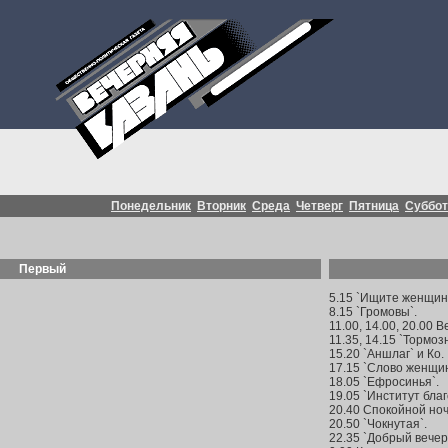
Понедельник
Вторник
Среда
Четверг
Пятница
Суббот
Первый
5.15 `Ищите женщину
8.15 `Громовы`.
11.00, 14.00, 20.00 В
11.35, 14.15 `Тормозн
15.20 `Аншлаг` и Ко.
17.15 `Слово женщин
18.05 `Ефросинья`.
19.05 `Институт бла
20.40 Спокойной но
20.50 `Чокнутая`.
22.35 `Добрый вечер