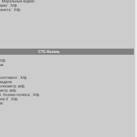
 `Моральный кодекс`.
рко`. Х/ф.
анета`. Х/ф.
СТС-Казань
Х/ф.
ьм.
роптивого`. Х/ф.
 кадров.
олнометр. м/ф.
метр. м/ф.
3. Хозяин полюса`. Х/ф.
ок-3`. Х/ф.
я`.