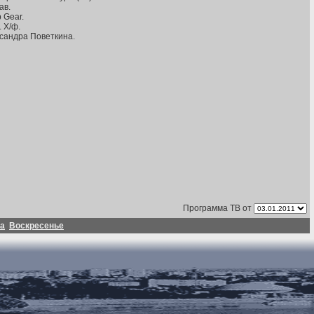
ав.
p Gear.
 Х/ф.
ксандра Поветкина.
Программа ТВ от
а
Воскресенье