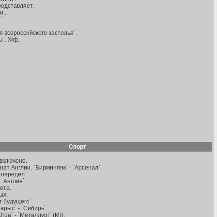
редставляет.
...
`.
я всероссийского застолья`.
`. Х/ф.
Спорт
 включено.
нат Англии. `Бирмингем` - `Арсенал`.
 передел.
. Англия`.
ета.
ых.
т будущего`.
Барыс` - `Сибирь`.
гра` - `Металлург` (Мг).