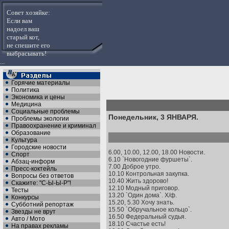
Совет хозяйке:
Если вам
надоел ваш
старый кот,
не спешите его
выбрасывать!
...
Горячие материалы
Политика
Экономика и цены
Медицина
Социальные проблемы
Понедельник, 3 ЯНВАРЯ.
Проблемы экологии
Правоохранение и криминал
Образование
Культура
Городские новости
6.00, 10.00, 12.00, 18.00 Новости.
Спорт
6.10 `Новогодние фуршеты`.
Абзац-информ
7.00 Доброе утро.
Пресс-коктейль
10.10 Контрольная закупка.
Вопросы без ответов
10.40 Жить здорово!
Скажите: "С-Ы-Ы-Р"!
12.10 Модный приговор.
Тесты
13.20 `Один дома`. Х/ф.
Конкурсы
15.20, 5.30 Хочу знать.
Субботний репортаж
15.50 `Обручальное кольцо`.
Звезды не врут
16.50 Федеральный судья.
Авто / Мото
18.10 Счастье есть!
На правах рекламы