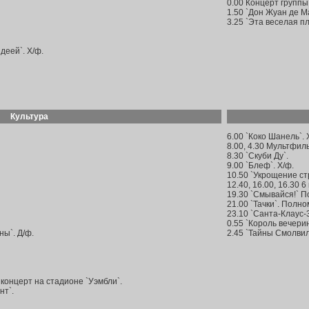
0.00 Концерт группы
1.50 `Дон Жуан де Ма
3.25 `Эта веселая пл
деей`. Х/ф.
Культура
6.00 `Коко Шанель`. 
8.00, 4.30 Мультфил
8.30 `Скуби Ду`.
9.00 `Блеф`. Х/ф.
10.50 `Укрощение ст
12.40, 16.00, 16.30 6
19.30 `Смывайся!` П
21.00 `Тачки`. Полно
23.10 `Санта-Клаус-
0.55 `Король вечерин
ны`. Д/ф.
2.45 `Тайны Смолвил
концерт на стадионе `Уэмбли`.
нт`.