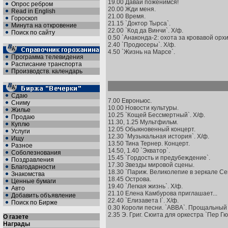
19.00 Давай поженимся!
Опрос ребром
20.00 Жди меня.
Read in English
21.00 Время.
Гороскоп
21.15 `Доктор Тырса`.
Минута на откровение
22.00 `Код да Винчи`. Х/ф.
Поиск по сайту
0.50 `Анаконда-2: охота за кровавой орхи
2.40 `Продюсеры`. Х/ф.
4.50 `Жизнь на Марсе`.
Программа телевидения
Расписание транспорта
Производств. календарь
Сдаю
7.00 Евроньюс.
Сниму
10.00 Новости культуры.
Жилье
10.25 `Кощей Бессмертный`. Х/ф.
Продаю
11.30, 1.25 Мультфильм.
Куплю
12.05 Обыкновенный концерт.
Услуги
12.30 `Музыкальная история`. Х/ф.
Ищу
13.50 Тина Тернер. Концерт.
Разное
14.50, 1.40 `Экватор`.
Соболезнования
15.45 `Гордость и предубеждение`.
Поздравления
17.30 Звезды мировой сцены.
Благодарности
18.30 `Париж. Великолепие в зеркале Се
Знакомства
18.45 Острова.
Ценные бумаги
19.40 `Легкая жизнь`. Х/ф.
Авто
21.10 Елена Камбурова приглашает...
Добавить объявление
22.40 `Елизавета I`. Х/ф.
Поиск по Бирже
0.30 Короли песни. `АВВА`. Прощальный 
2.35 Э. Григ. Сюита для оркестра `Пер Гю
О газете
Награды