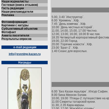
Наши журналисты
Гостевая (книга отзывов)
Гость редакции
Наши рекламодатели
Реклама
5.00, 3.40 `Инструктор`.
6.00 `Кремень`. Х/ф.
Фотоинформация
7.45 `День хомячка`. Х/ф.
Картинки с натуры
10.00 `День честных историй`.
Субъективный объектив
11.00, 14.00, 15.00, 17.00 Честно.
Фотофакт
12.00, 13.00, 16.00, 18.00 В час пик.
Анкета посетителя
18.35 Четвертый корпоративный фестива
Результаты опросов
19.00, 22.00 Город.
20.00 `Горячие новости`. Х/ф.
e-mail редакции
23.00 `Брат-2`. Х/ф.
1.40 Сеанс для взрослых.
info@evening-kazan.ru
Награды
6.00 `Без Казан яшьлэре`. Илсур Сафин.
8.00 Sина Mиннэн Sэлам.
10.00, 19.00 `Птицы-2: путешествие на кр
11.00 Секреты татарской кухни.
11.30, 2.35 Кара-каршы.
12.00, 17.00 `Мэхэббэт утравы`.