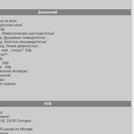
Домашний
на за всех.
красная няня`.
Х/ф.
д. Романтические шестидесятые`.
од. Душевные семидесятые`.
д. Золотые восьмидесятые`.
од. Лихие девяностые`.
 нам... гонца?` Х/ф.
так?!
ф.
. Х/ф.
`. Х/ф.
лепная четверка`.
ашнем`.
ды`.
е судьбы.
НТВ
у`.
Земли`.
6.00, 19.00 Сегодня.
`Я шагаю по Москве`.
гини`.