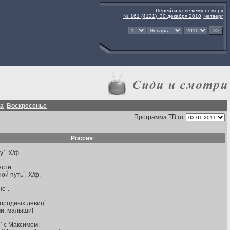
Перейти к свежему номеру
№ 161 (4121) 30 декабря 2010, четверг
а
Воскресенье
Программа ТВ от
Россия
`. Х/ф.
ести.
ой путь`. Х/ф.
е`.
городных девиц`.
чи, малыши!
` с Максимом.