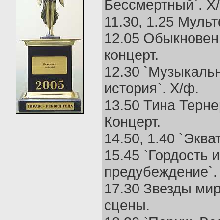
Бессмертный`. Х
11.30, 1.25 Муль
12.05 Обыкнове
концерт.
12.30 `Музыкаль
история`. Х/ф.
13.50 Тина Терне
Концерт.
14.50, 1.40 `Эква
15.45 `Гордость и
предубеждение`.
17.30 Звезды ми
сцены.