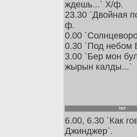
ждешь...` Х/ф.
23.30 `Двойная п
ф.
0.00 `Солнцеворо
0.30 `Под небом 
3.00 `Бер мон бу
жырын калды...`
ТНТ
6.00, 6.30 `Как г
Джинджер`.