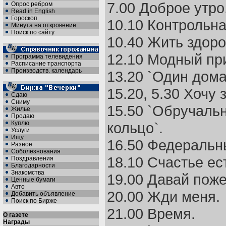
7.00 Доброе утро
Опрос ребром
Read in English
Гороскоп
10.10 Контрольна
Минута на откровение
Поиск по сайту
10.40 Жить здоро
12.10 Модный пр
Программа телевидения
Расписание транспорта
Производств. календарь
13.20 `Один дома
15.20, 5.30 Хочу 
Сдаю
Сниму
15.50 `Обручаль
Жилье
Продаю
Куплю
кольцо`.
Услуги
Ищу
16.50 Федеральн
Разное
Соболезнования
18.10 Счастье ес
Поздравления
Благодарности
Знакомства
19.00 Давай пож
Ценные бумаги
Авто
20.00 Жди меня.
Добавить объявление
Поиск по Бирже
21.00 Время.
О газете
Награды