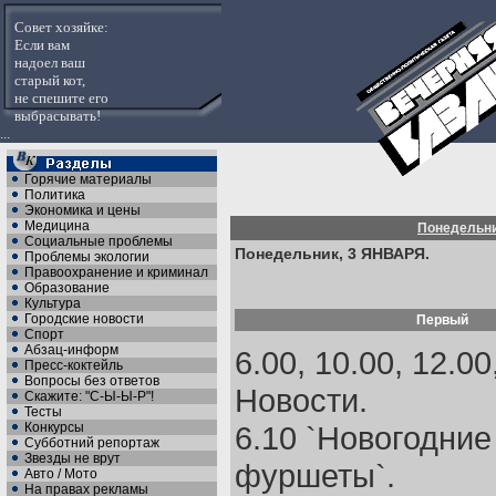
Совет хозяйке:
Если вам
надоел ваш
старый кот,
не спешите его
выбрасывать!
...
Горячие материалы
Политика
Экономика и цены
Медицина
Понедельн
Социальные проблемы
Понедельник, 3 ЯНВАРЯ.
Проблемы экологии
Правоохранение и криминал
Образование
Культура
Городские новости
Первый
Спорт
Абзац-информ
6.00, 10.00, 12.00
Пресс-коктейль
Вопросы без ответов
Новости.
Скажите: "С-Ы-Ы-Р"!
Тесты
Конкурсы
6.10 `Новогодние
Субботний репортаж
Звезды не врут
фуршеты`.
Авто / Мото
На правах рекламы