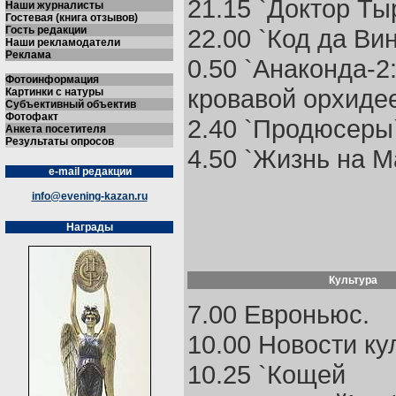
21.15 `Доктор Ты
Наши журналисты
Гостевая (книга отзывов)
Гость редакции
22.00 `Код да Вин
Наши рекламодатели
Реклама
0.50 `Анаконда-2:
Фотоинформация
кровавой орхидее
Картинки с натуры
Субъективный объектив
Фотофакт
2.40 `Продюсеры`
Анкета посетителя
Результаты опросов
4.50 `Жизнь на М
e-mail редакции
info@evening-kazan.ru
Награды
Культура
7.00 Евроньюс.
10.00 Новости ку
10.25 `Кощей