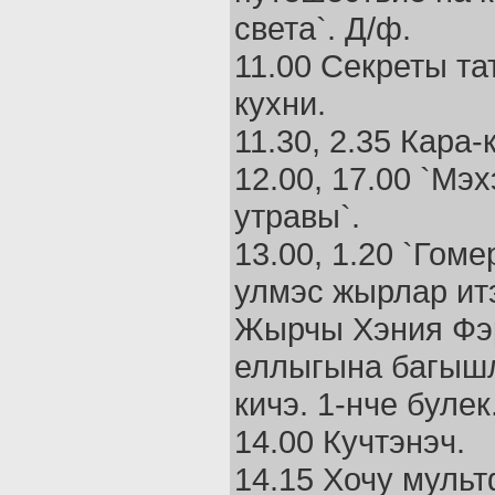
света`. Д/ф.
11.00 Секреты та
кухни.
11.30, 2.35 Кара
12.00, 17.00 `Мэ
утравы`.
13.00, 1.20 `Гом
улмэс жырлар итэ
Жырчы Хэния Фэ
еллыгына багыш
кичэ. 1-нче булек
14.00 Кучтэнэч.
14.15 Хочу муль