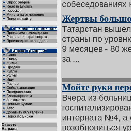
собеседованиях к
Опрос ребром
Read in English
Гороскоп
Минута на откровение
Жертвы большо
Поиск по сайту
Татарстан вышел
Программа телевидения
страны по уровню
Расписание транспорта
Производств. календарь
9 месяцев - 80 ж
Сдаю
за ...
Сниму
Жилье
Продаю
Куплю
Услуги
Ищу
Разное
Мойте руки пер
Соболезнования
Поздравления
Вчера из больни
Благодарности
Знакомства
Ценные бумаги
госпитализирова
Авто
Добавить объявление
интерната №4, а
Поиск по Бирже
О газете
возобновиться уро
Награды