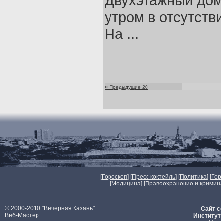
Двухэтажный доми
утром в отсутств
На ...
«
Предыдущие 20
[
Гороскоп
] [
Пресс коктейль
] [
Политика
] [
Го
[
Медицина
] [
Правоохранение и кримин
© 2000-2010 "Вечерняя Казань"
Сайт с
Веб-Мастер
Институт