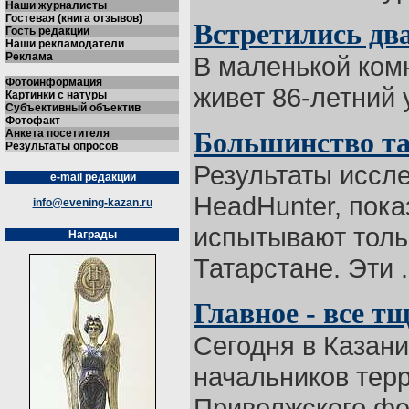
Наши журналисты
Гостевая (книга отзывов)
Встретились дв
Гость редакции
Наши рекламодатели
Реклама
В маленькой ком
Фотоинформация
живет 86-летний 
Картинки с натуры
Субъективный объектив
Фотофакт
Анкета посетителя
Большинство та
Результаты опросов
Результаты иссл
e-mail редакции
HeadHunter, пока
info@evening-kazan.ru
испытывают толь
Награды
Татарстане. Эти .
Главное - все т
Сегодня в Казани
начальников тер
Приволжского фе