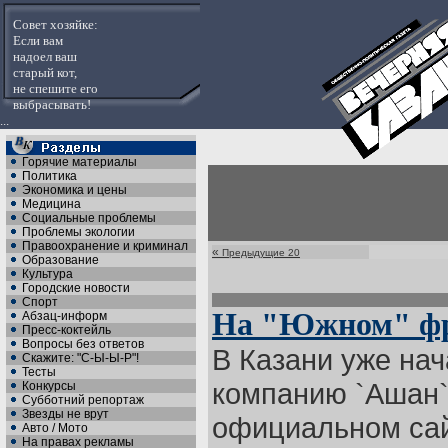
Совет хозяйке:
Если вам
надоел ваш
старый кот,
не спешите его
выбрасывать!
...
Горячие материалы
Политика
Экономика и цены
Медицина
Социальные проблемы
Проблемы экологии
Правоохранение и криминал
«
Предыдущие 20
Образование
Культура
Городские новости
Спорт
На "Южном" фр
Абзац-информ
Пресс-коктейль
Вопросы без ответов
В Казани уже нач
Скажите: "С-Ы-Ы-Р"!
Тесты
компанию `Ашан`
Конкурсы
Субботний репортаж
Звезды не врут
официальном сай
Авто / Мото
На правах рекламы