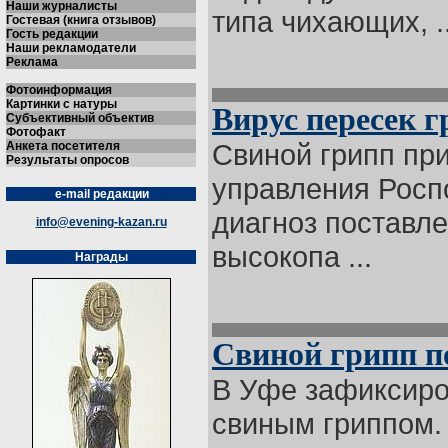
Наши журналисты
типа чихающих, ..
Гостевая (книга отзывов)
Гость редакции
Наши рекламодатели
Реклама
Фотоинформация
Картинки с натуры
Вирус пересек 
Субъективный объектив
Фотофакт
Свиной грипп при
Анкета посетителя
Результаты опросов
управления Росп
e-mail редакции
диагноз поставл
info@evening-kazan.ru
высокопа ...
Награды
Свиной грипп п
В Уфе зафиксиро
свиным гриппом.