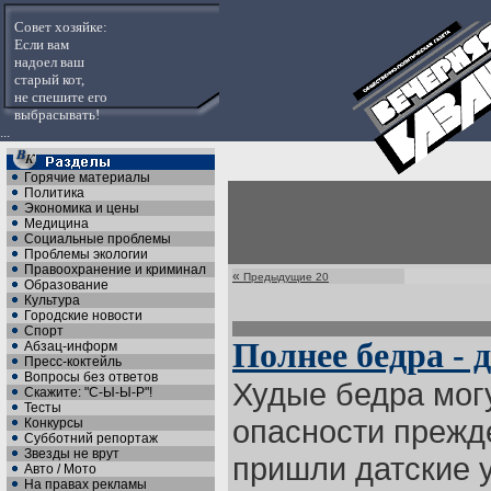
Совет хозяйке:
Если вам
надоел ваш
старый кот,
не спешите его
выбрасывать!
...
Горячие материалы
Политика
Экономика и цены
Медицина
Социальные проблемы
Проблемы экологии
Правоохранение и криминал
«
Предыдущие 20
Образование
Культура
Городские новости
Спорт
Полнее бедра -
Абзац-информ
Пресс-коктейль
Вопросы без ответов
Худые бедра мог
Скажите: "С-Ы-Ы-Р"!
Тесты
опасности прежд
Конкурсы
Субботний репортаж
Звезды не врут
пришли датские 
Авто / Мото
На правах рекламы