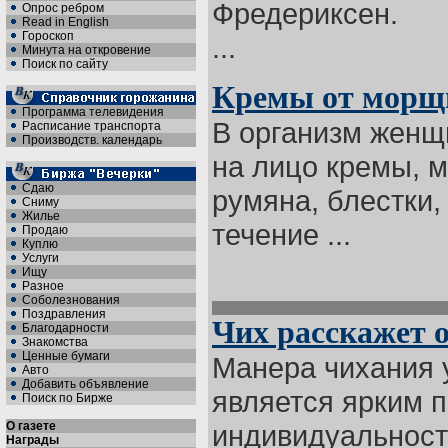
Фредериксен.
Опрос ребром
Read in English
Гороскоп
...
Минута на откровение
Поиск по сайту
Кремы от морщ
Программа телевидения
В организм женщ
Расписание транспорта
Производств. календарь
на лицо кремы, м
Сдаю
румяна, блестки,
Сниму
Жилье
течение ...
Продаю
Куплю
Услуги
Ищу
Разное
Соболезнования
Поздравления
Чих расскажет о
Благодарности
Знакомства
Ценные бумаги
Манера чихания у
Авто
Добавить объявление
является ярким 
Поиск по Бирже
О газете
индивидуальност
Награды