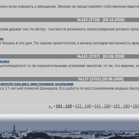
нно если говорить о женщинах. Многие не представляют собственную квартиру 
№162 (3728) [08.10.2008]
трам держат нос по ветру - пытаются разнюхать происхождение резкого запаха
ны
зань в эти дни. По оценке орнитологов, к началу холодов численность вранов
№141 (3707) [03.09.2008]
льное
ясняющегося то ли охранительными усилиями экологов, то ли, что вернее, н
№137 (3703) [26.08.2008]
аинтересовались иностранные компании
лся 17-летний Алексей Шинкарев. Его работа по восстановлению водных бассе
«..
•
101 - 120
•
121 - 140
•
141 - 160
•
161 - 180
•
181