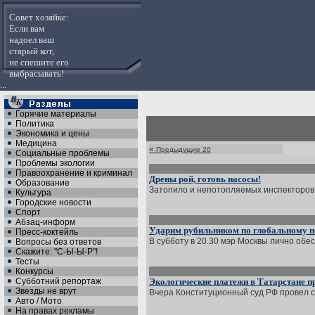
Совет хозяйке:
Если вам
надоел ваш
старый кот,
не спешите его
выбрасывать!
...
Горячие материалы
Политика
Экономика и цены
Медицина
«
Предыдущие 20
Социальные проблемы
Проблемы экологии
Правоохранение и криминал
Дрены рой, готовь насосы!
Образование
Затопило и непотопляемых инспекторов 
Культура
Городские новости
Спорт
Абзац-информ
Ударим рубильником по глобальному 
Пресс-коктейль
В субботу в 20.30 мэр Москвы лично обест
Вопросы без ответов
Скажите: "С-Ы-Ы-Р"!
Тесты
Конкурсы
Субботний репортаж
Экологические платежи в Татарстане 
Звезды не врут
Вчера Конституционный суд РФ провел с
Авто / Мото
На правах рекламы