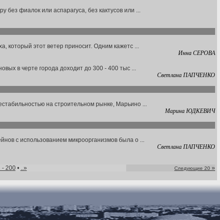
без фиалок или аспарагуса, без кактусов или ...
, который этот ветер приносит. Одним кажетс ...
Инна СЕРОВА
ых в черте города доходит до 300 - 400 тыс ...
Светлана ПАПЧЕНКО
естабильностью на строительном рынке, Марьино ...
Марина ЮДКЕВИЧ
йнов с использованием микроорганизмов была о ...
Светлана ПАПЧЕНКО
 - 200
•
..»
»
Следующие 20