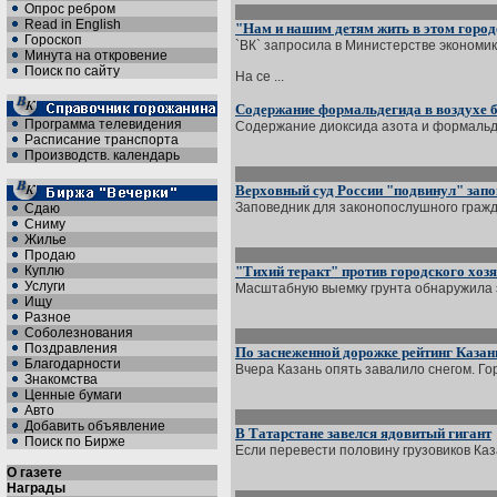
Опрос ребром
Read in English
"Нам и нашим детям жить в этом город
Гороскоп
`ВК` запросила в Министерстве экономик
Минута на откровение
Поиск по сайту
На се ...
Содержание формальдегида в воздухе б
Программа телевидения
Содержание диоксида азота и формальд
Расписание транспорта
Производств. календарь
Верховный суд России "подвинул" запо
Заповедник для законопослушного граждан
Сдаю
Сниму
Жилье
Продаю
Куплю
"Тихий теракт" против городского хоз
Услуги
Масштабную выемку грунта обнаружила эк
Ищу
Разное
Соболезнования
Поздравления
По заснеженной дорожке рейтинг Казан
Благодарности
Вчера Казань опять завалило снегом. Гор
Знакомства
Ценные бумаги
Авто
Добавить объявление
В Татарстане завелся ядовитый гигант
Поиск по Бирже
Если перевести половину грузовиков Каза
О газете
Награды