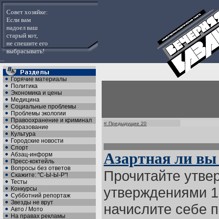
Совет хозяйке:
Если вам
надоел ваш
старый кот,
не спешите его
выбрасывать!
...
Горячие материалы
Политика
Экономика и цены
Медицина
Социальные проблемы
Проблемы экологии
Правоохранение и криминал
«
Предыдущие 20
Образование
Культура
Городские новости
Спорт
Азартная ли вы
Абзац-информ
Пресс-коктейль
Вопросы без ответов
Прочитайте утве
Скажите: "С-Ы-Ы-Р"!
Тесты
утверждениями 1, 3
Конкурсы
Субботний репортаж
Звезды не врут
начислите себе п
Авто / Мото
На правах рекламы