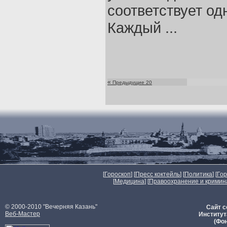
соответствует одн
Каждый ...
«
Предыдущие 20
[
Гороскоп
] [
Пресс коктейль
] [
Политика
] [
Го
[
Медицина
] [
Правоохранение и кримин
© 2000-2010 "Вечерняя Казань"
Сайт с
Веб-Мастер
Институт
(Фон