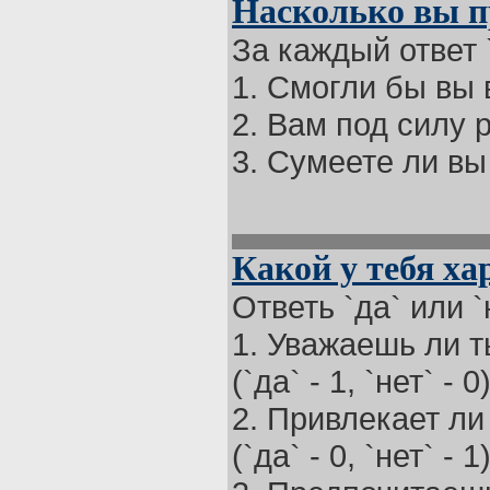
Насколько вы 
За каждый ответ `д
1. Смогли бы вы
2. Вам под силу 
3. Сумеете ли вы 
Какой у тебя ха
Ответь `да` или `
1. Уважаешь ли 
(`да` - 1, `нет` - 0
2. Привлекает ли
(`да` - 0, `нет` - 1