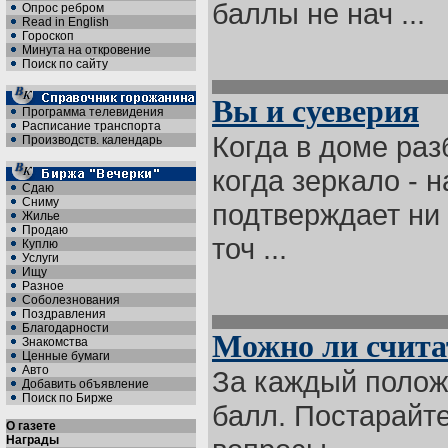
баллы не нач ...
Опрос ребром
Read in English
Гороскоп
Минута на откровение
Поиск по сайту
Вы и суеверия
Программа телевидения
Расписание транспорта
Когда в доме разб
Производств. календарь
когда зеркало - 
Сдаю
Сниму
подтверждает ни 
Жилье
Продаю
точ ...
Куплю
Услуги
Ищу
Разное
Соболезнования
Поздравления
Благодарности
Можно ли счита
Знакомства
Ценные бумаги
Авто
За каждый полож
Добавить объявление
Поиск по Бирже
балл. Постарайт
О газете
Награды