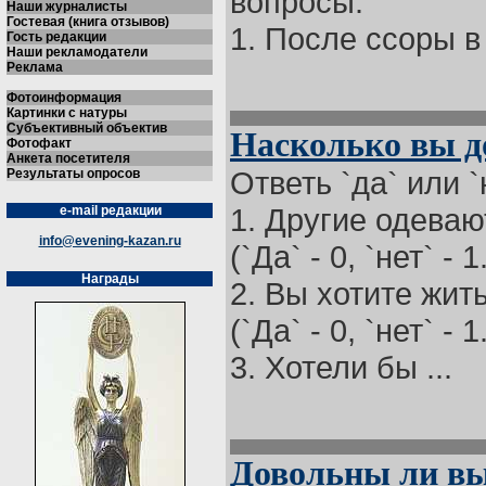
вопросы.
Наши журналисты
Гостевая (книга отзывов)
1. После ссоры в
Гость редакции
Наши рекламодатели
Реклама
Фотоинформация
Картинки с натуры
Субъективный объектив
Насколько вы 
Фотофакт
Анкета посетителя
Ответь `да` или `
Результаты опросов
1. Другие одеваю
e-mail редакции
info@evening-kazan.ru
(`Да` - 0, `нет` - 1
Награды
2. Вы хотите жит
(`Да` - 0, `нет` - 1
3. Хотели бы ...
Довольны ли вы