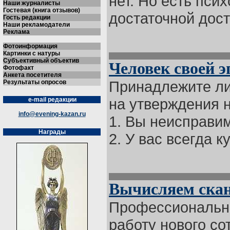
нет. Но есть пси
Наши журналисты
Гостевая (книга отзывов)
достаточной дост
Гость редакции
Наши рекламодатели
Реклама
Фотоинформация
Картинки с натуры
Субъективный объектив
Человек своей э
Фотофакт
Анкета посетителя
Принадлежите ли 
Результаты опросов
на утверждения н
e-mail редакции
info@evening-kazan.ru
1. Вы неисправи
Награды
2. У вас всегда ку
Вычисляем ска
Профессиональны
работу нового со