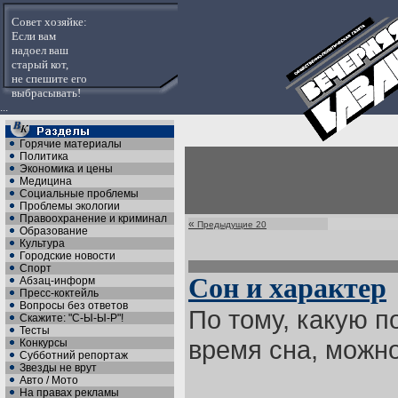
Совет хозяйке:
Если вам
надоел ваш
старый кот,
не спешите его
выбрасывать!
...
Горячие материалы
Политика
Экономика и цены
Медицина
Социальные проблемы
Проблемы экологии
Правоохранение и криминал
«
Предыдущие 20
Образование
Культура
Городские новости
Спорт
Сон и характер
Абзац-информ
Пресс-коктейль
Вопросы без ответов
По тому, какую 
Скажите: "С-Ы-Ы-Р"!
Тесты
время сна, можно
Конкурсы
Субботний репортаж
Звезды не врут
Авто / Мото
На правах рекламы