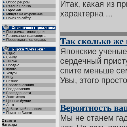
Итак, какая из п
Опрос ребром
Read in English
Гороскоп
характерна ...
Минута на откровение
Поиск по сайту
Программа телевидения
Расписание транспорта
Так сколько же
Производств. календарь
Японские ученые 
Сдаю
Сниму
сердечный присту
Жилье
Продаю
спите меньше се
Куплю
Услуги
Ищу
Увы, этого простог
Разное
Соболезнования
Поздравления
Благодарности
Знакомства
Ценные бумаги
Авто
Вероятность ва
Добавить объявление
Поиск по Бирже
Мы не станем гад
О газете
Награды