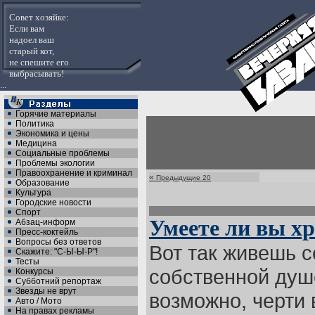
Совет хозяйке:
Если вам
надоел ваш
старый кот,
не спешите его
выбрасывать!
...
Горячие материалы
Политика
Экономика и цены
Медицина
Социальные проблемы
Проблемы экологии
Правоохранение и криминал
«
Предыдущие 20
Образование
Культура
Городские новости
Спорт
Умеете ли вы х
Абзац-информ
Пресс-коктейль
Вопросы без ответов
Вот так живешь с
Скажите: "С-Ы-Ы-Р"!
Тесты
собственной душе
Конкурсы
Субботний репортаж
Звезды не врут
возможно, черти 
Авто / Мото
На правах рекламы