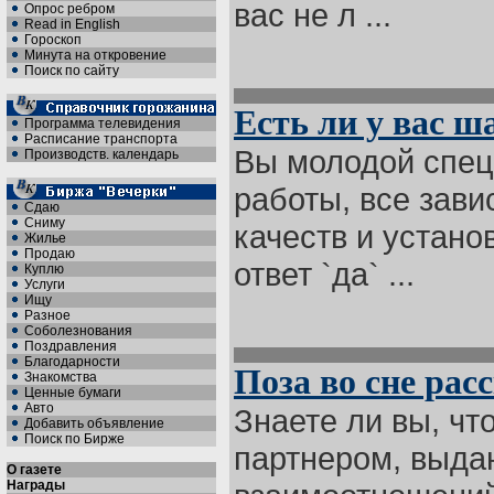
вас не л ...
Опрос ребром
Read in English
Гороскоп
Минута на откровение
Поиск по сайту
Есть ли у вас ш
Программа телевидения
Расписание транспорта
Вы молодой спец
Производств. календарь
работы, все зави
Сдаю
Сниму
качеств и устано
Жилье
Продаю
ответ `да` ...
Куплю
Услуги
Ищу
Разное
Соболезнования
Поздравления
Благодарности
Поза во сне рас
Знакомства
Ценные бумаги
Авто
Знаете ли вы, чт
Добавить объявление
Поиск по Бирже
партнером, выда
О газете
Награды