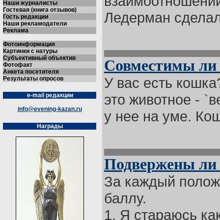
взаимоотношений
Наши журналисты
Гостевая (книга отзывов)
Ледерман сделал 
Гость редакции
Наши рекламодатели
Реклама
Фотоинформация
Картинки с натуры
Субъективный объектив
Совместимы ли 
Фотофакт
Анкета посетителя
У вас есть кошка
Результаты опросов
это животное - `
e-mail редакции
info@evening-kazan.ru
у нее на уме. Кош
Награды
Подвержены ли 
За каждый полож
баллу.
1. Я стараюсь к