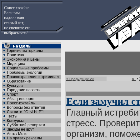
Совет хозяйке:
Если вам
надоел ваш
старый кот,
не спешите его
выбрасывать!
...
Горячие материалы
Политика
Экономика и цены
Медицина
Социальные проблемы
Проблемы экологии
Правоохранение и криминал
«
«..
•
Предыдущие 20
Образование
Культура
Городские новости
Спорт
Если замучил ст
Абзац-информ
Пресс-коктейль
Вопросы без ответов
Главный истреби
Скажите: "С-Ы-Ы-Р"!
Тесты
стресс. Проверит
Конкурсы
Субботний репортаж
Звезды не врут
организм, поможе
Авто / Мото
На правах рекламы