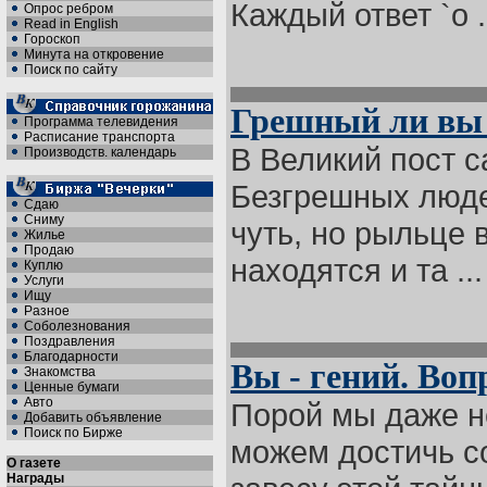
Каждый ответ `о .
Опрос ребром
Read in English
Гороскоп
Минута на откровение
Поиск по сайту
Грешный ли вы 
Программа телевидения
Расписание транспорта
В Великий пост с
Производств. календарь
Безгрешных людей
Сдаю
Сниму
чуть, но рыльце 
Жилье
Продаю
находятся и та ...
Куплю
Услуги
Ищу
Разное
Соболезнования
Поздравления
Благодарности
Вы - гений. Вопр
Знакомства
Ценные бумаги
Авто
Порой мы даже н
Добавить объявление
Поиск по Бирже
можем достичь с
О газете
Награды