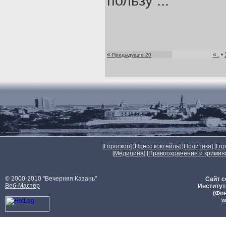
пользу ...
«
«..
•
Предыдущие 20
[
Гороскоп
] [
Пресс коктейль
] [
Политика
] [
Го
[
Медицина
] [
Правоохранение и кримин
© 2000-2010 "Вечерняя Казань"
Сайт с
Веб-Мастер
Институт
(Фон
w