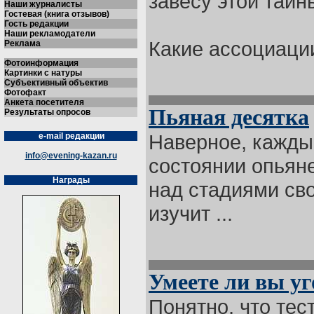
завесу этой тайн
Наши журналисты
Гостевая (книга отзывов)
Гость редакции
Наши рекламодатели
Какие ассоциации 
Реклама
Фотоинформация
Картинки с натуры
Субъективный объектив
Фотофакт
Анкета посетителя
Пьяная десятка
Результаты опросов
Наверное, каждый
e-mail редакции
info@evening-kazan.ru
состоянии опьяне
Награды
над стадиями сво
изучит ...
Умеете ли вы у
Понятно, что тес