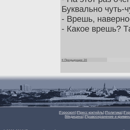
Буквально чуть-чу
- Врешь, наверное
- Какое врешь? Т
«
Предыдущие 20
[
Гороскоп
] [
Пресс коктейль
] [
Политика
] [
Го
[
Медицина
] [
Правоохранение и кримин