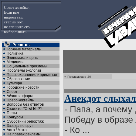
Совет хозяйке:
Если вам
надоел ваш
старый кот,
не спешите его
выбрасывать!
...
Горячие материалы
Политика
Экономика и цены
Медицина
Социальные проблемы
Проблемы экологии
Правоохранение и криминал
«
Предыдущие 20
Образование
Культура
Городские новости
Спорт
Анекдот слыха
Абзац-информ
Пресс-коктейль
Вопросы без ответов
- Папа, а почему
Скажите: "С-Ы-Ы-Р"!
Тесты
Победу в образ
Конкурсы
Субботний репортаж
Звезды не врут
- Ко ...
Авто / Мото
На правах рекламы