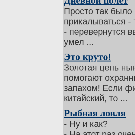
Дневной полет
Просто так было 
прикалываться - т
- перевернутся в
умел ...
Это круто!
Золотая цепь нын
помогают охранни
запахом! Если фи
китайский, то ...
Рыбная ловля
- Ну и как?
- На этот раз оче