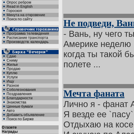
Опрос ребром
Read in English
Гороскоп
Минута на откровение
Поиск по сайту
Не подведи, Ван
- Вань, ну чего 
Программа телевидения
Расписание транспорта
Америке неделю г
Производств. календарь
когда ты такой б
Сдаю
Сниму
полете ...
Жилье
Продаю
Куплю
Услуги
Ищу
Разное
Соболезнования
Мечта фаната
Поздравления
Благодарности
Лично я - фанат 
Знакомства
Ценные бумаги
Авто
Я везде ее `пасу`
Добавить объявление
Поиск по Бирже
Отдыхаю на косе
О газете
Награды