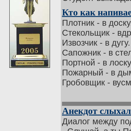
Кто как напива
Плотник - в доску
Стекольщик - вдр
Извозчик - в дугу.
Сапожник - в стел
Портной - в лоск
Пожарный - в ды
Гробовщик - вусме
Анекдот слыха
Диалог между по