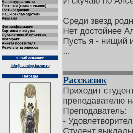
И скучаю по Алсе
Наши журналисты
Гостевая (книга отзывов)
Гость редакции
Наши рекламодатели
Среди звезд род
Реклама
Фотоинформация
Нет достойнее А
Картинки с натуры
Субъективный объектив
Пусть я - нищий и
Фотофакт
Анкета посетителя
Результаты опросов
...
e-mail редакции
info@evening-kazan.ru
Награды
Рассказик
Приходит студент
преподавателю н
Преподаватель:
- Удовлетворител
Студент выкладыв