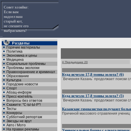
Совет хозяйке:
Если вам
надоел ваш
старый кот,
не спешите его
выбрасывать!
...
Горячие материалы
Политика
Экономика и цены
Медицина
«
Предыдущие 20
Социальные проблемы
Проблемы экологии
Правоохранение и криминал
Куда исчезло 17,8 тонны золота? (6)
Образование
`Вечерняя Казань` продолжает поиски сле
Культура
Городские новости
Спорт
Абзац-информ
Куда исчезло 17,8 тонны золота? (5)
Пресс-коктейль
`Вечерняя Казань` продолжает поиски сле
Вопросы без ответов
Скажите: "С-Ы-Ы-Р"!
Тесты
Казанские гимназистки получают боль
Конкурсы
Причиной массового отравления учениц в
Субботний репортаж
Звезды не врут
Авто / Мото
На правах рекламы
Универсальные борцы с алкоголизмом