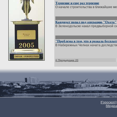
Терпение и еще раз терпение
О начале строительства в ближайшие ме
Кандидат попал под операцию "Охота"
В Зеленодольске накал предвыборной си
"Проблема в том, что я рожала бесплат
В Набережных Челнах начата доследствен
«
Предыдущие 20
[
Гороскоп
] 
[
Медиц