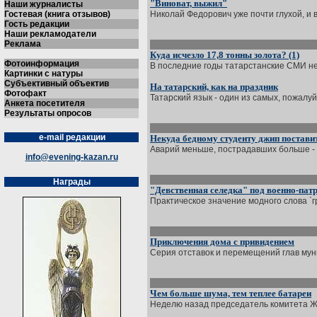
"Виноват, выжил"
Наши журналисты
Гостевая (книга отзывов)
Николай Федорович уже почти глухой, и в
Гость редакции
Наши рекламодатели
Реклама
Куда исчезло 17,8 тонны золота? (1)
Фотоинформация
В последние годы татарстанские СМИ не 
Картинки с натуры
Субъективный объектив
На татарский, как на праздник
Фотофакт
Татарский язык - один из самых, пожалу
Анкета посетителя
Результаты опросов
e-mail редакции
Некуда бедному студенту джип постави
Аварий меньше, пострадавших больше - т
info@evening-kazan.ru
Награды
"Девственная селедка" под военно-пат
Практическое значение модного слова `гр
Приключения дома с привидением
Серия отставок и перемещений глав мун
Чем больше шума, тем теплее батареи
Неделю назад председатель комитета ЖКХ