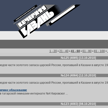
1 - 20
•
21 - 40
•
41 - 60
•
61 - 80
•
81 - 100
•
№125 (4085) [13.10.2010]
дов части золотого запаса царской России, пропавшей в Казани в августе 191
№124 (4084) [12.10.2010]
дов части золотого запаса царской России, пропавшей в Казани в августе 191
ничное образование
 татарской гимназии-интернате №4 Кировског ...
№123 (4083) [08.10.2010]