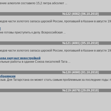
ние алкоголя составило 15,2 литра абсолют ...
№122 (4082) [06.10.2010]
дов части золотого запаса царской России, пропавшей в Казани в августе 191
!
е готовы приступить к делу. Всероссийская ...
№121 (4081) [05.10.2010]
дов части золотого запаса царской России, пропавшей в Казани в августе 191
кова окружат новостройкой
льные работы в здании Союза писателей Тата ...
№120 (4080) [01.10.2010]
вобранцами
зыв. Для Татарстана он может стать самым проблемным за последние годы: по
№119 (4079) [29.09.2010]