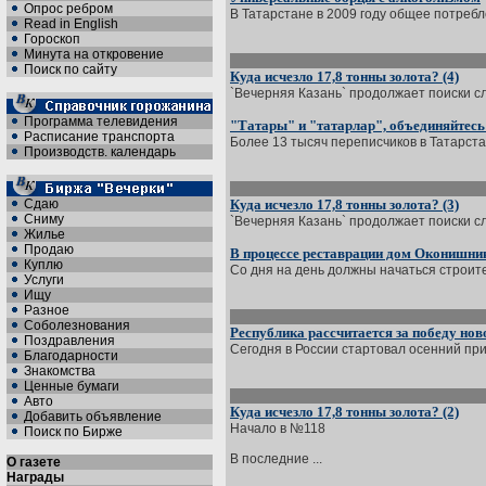
Опрос ребром
В Татарстане в 2009 году общее потребле
Read in English
Гороскоп
Минута на откровение
Поиск по сайту
Куда исчезло 17,8 тонны золота? (4)
`Вечерняя Казань` продолжает поиски сле
Программа телевидения
"Татары" и "татарлар", объединяйтесь
Расписание транспорта
Более 13 тысяч переписчиков в Татарстан
Производств. календарь
Сдаю
Куда исчезло 17,8 тонны золота? (3)
Сниму
`Вечерняя Казань` продолжает поиски сле
Жилье
Продаю
В процессе реставрации дом Оконишни
Куплю
Со дня на день должны начаться строите
Услуги
Ищу
Разное
Соболезнования
Республика рассчитается за победу но
Поздравления
Сегодня в России стартовал осенний при
Благодарности
Знакомства
Ценные бумаги
Авто
Куда исчезло 17,8 тонны золота? (2)
Добавить объявление
Начало в №118
Поиск по Бирже
В последние ...
О газете
Награды