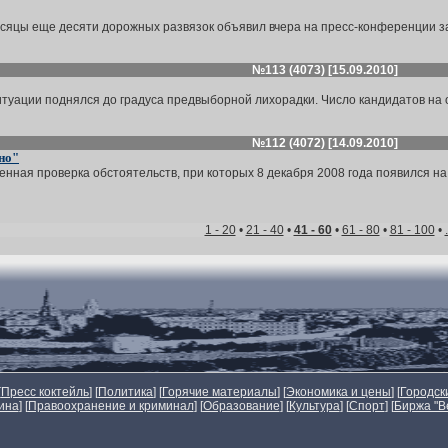
сяцы еще десяти дорожных развязок объявил вчера на пресс-конференции за
№113 (4073) [15.09.2010]
туации поднялся до градуса предвыборной лихорадки. Число кандидатов на од
№112 (4072) [14.09.2010]
но"
ная проверка обстоятельств, при которых 8 декабря 2008 года появился на 
1 - 20
•
21 - 40
•
41 - 60
•
61 - 80
•
81 - 100
•
[
Пресс коктейль
] [
Политика
] [
Горячие материалы
] [
Экономика и цены
] [
Городск
ина
] [
Правоохранение и криминал
] [
Образование
] [
Культура
] [
Спорт
]
[
Биржа "В