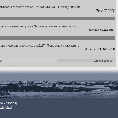
мглавы горисполкома Иршат Минкин. Правда, неизв ...
Инна СЕРОВА
ин мандат депутата Зеленодольского совета дос ...
Марина ЮДКЕВИЧ
свет малыш с диагнозом ДЦП. Поводом стало зая ...
Ирина ПЛОТНИКОВА
..»
»
Следующие 20
ие новости
]
ечерки"
]