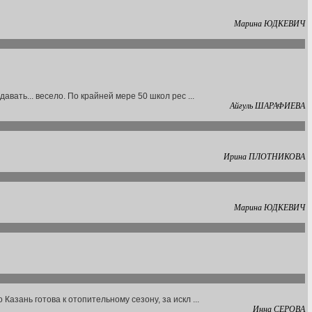
Марина ЮДКЕВИЧ
вать... весело. По крайней мере 50 школ рес ...
Айгуль ШАРАФИЕВА
Ирина ПЛОТНИКОВА
Марина ЮДКЕВИЧ
зань готова к отопительному сезону, за искл ...
Инна СЕРОВА