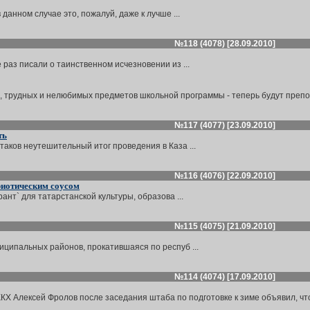
 данном случае это, пожалуй, даже к лучше ...
№118 (4078) [28.09.2010]
раз писали о таинственном исчезновении из ...
й, трудных и нелюбимых предметов школьной программы - теперь будут препода
№117 (4077) [23.09.2010]
ть
аков неутешительный итог проведения в Каза ...
№116 (4076) [22.09.2010]
риотическим соусом
ант` для татарстанской культуры, образова ...
№115 (4075) [21.09.2010]
иципальных районов, прокатившаяся по респуб ...
№114 (4074) [17.09.2010]
 Алексей Фролов после заседания штаба по подготовке к зиме объявил, что Ка