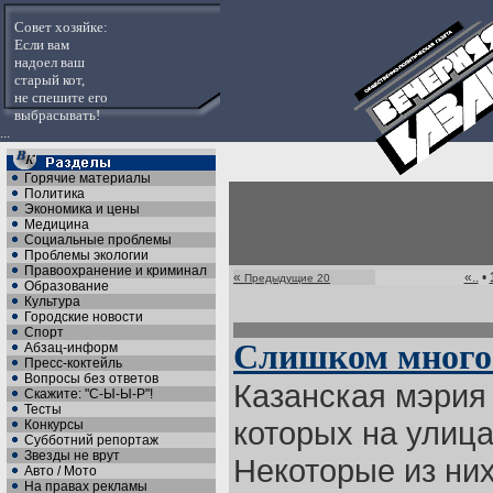
Совет хозяйке:
Если вам
надоел ваш
старый кот,
не спешите его
выбрасывать!
...
Горячие материалы
Политика
Экономика и цены
Медицина
Социальные проблемы
Проблемы экологии
Правоохранение и криминал
«
«..
•
Предыдущие 20
Образование
Культура
Городские новости
Спорт
Слишком много
Абзац-информ
Пресс-коктейль
Вопросы без ответов
Казанская мэрия 
Скажите: "С-Ы-Ы-Р"!
Тесты
которых на улиц
Конкурсы
Субботний репортаж
Звезды не врут
Некоторые из них
Авто / Мото
На правах рекламы