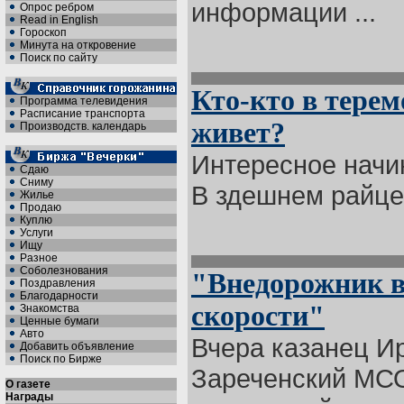
информации ...
Опрос ребром
Read in English
Гороскоп
Минута на откровение
Поиск по сайту
Кто-кто в терем
Программа телевидения
Расписание транспорта
живет?
Производств. календарь
Интересное начи
Сдаю
Сниму
В здешнем райцен
Жилье
Продаю
Куплю
Услуги
Ищу
Разное
Соболезнования
"Внедорожник в
Поздравления
Благодарности
скорости"
Знакомства
Ценные бумаги
Авто
Вчера казанец И
Добавить объявление
Поиск по Бирже
Зареченский МСО
О газете
Награды