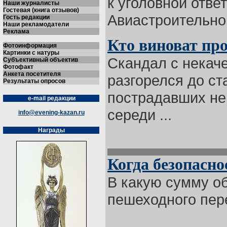
к уголовной отве
Наши журналисты
Гостевая (книга отзывов)
Авиастроительног 
Гость редакции
Наши рекламодатели
Реклама
Кто виноват про
Фотоинформация
Картинки с натуры
Скандал с некач
Субъективный объектив
Фотофакт
Анкета посетителя
разгорелся до ст
Результаты опросов
пострадавших не 
e-mail редакции
середи ...
info@evening-kazan.ru
Награды
Когда безопасно
В какую сумму о
пешеходного пере