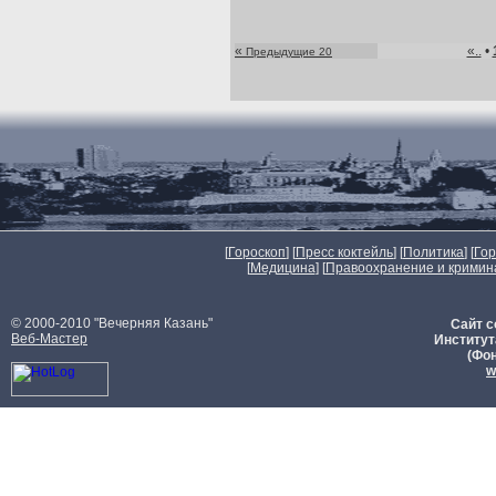
«
«..
•
Предыдущие 20
[
Гороскоп
] [
Пресс коктейль
] [
Политика
] [
Го
[
Медицина
] [
Правоохранение и кримин
© 2000-2010 "Вечерняя Казань"
Сайт с
Веб-Мастер
Институт
(Фон
w