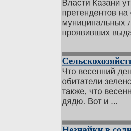
Власти Казани у
претендентов на 
муниципальных л
проявивших выда
Сельскохозяйст
Что весенний день
обитатели зелен
также, что весен
дядю. Вот и ...
Незнайки в сол