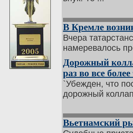
В Кремле возник
Вчера татарстанс
намеревалось про
Дорожный колла
раз во все боле
`Убежден, что п
дорожный коллапс
Вьетнамский ры