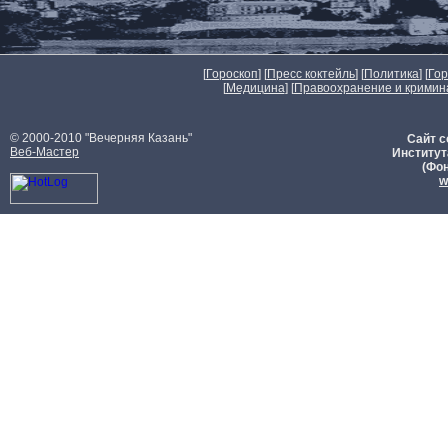
[
Гороскоп
] [
Пресс коктейль
] [
Политика
] [
Го
[
Медицина
] [
Правоохранение и кримин
© 2000-2010 "Вечерняя Казань"
Сайт с
Веб-Мастер
Институт
(Фон
w