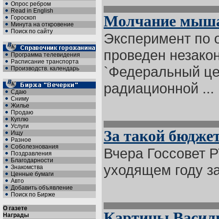
Опрос ребром
Read in English
Молчание мыш
Гороскоп
Минута на откровение
Поиск по сайту
Эксперимент по 
проведен незакон
Программа телевидения
Расписание транспорта
`Федеральный це
Производств. календарь
радиационной ...
Сдаю
Сниму
Жилье
Продаю
Куплю
Услуги
За такой бюджет
Ищу
Разное
Соболезнования
Вчера Госсовет Р
Поздравления
Благодарности
уходящем году за
Знакомства
Ценные бумаги
Авто
Добавить объявление
Поиск по Бирже
О газете
Картины Василь
Награды