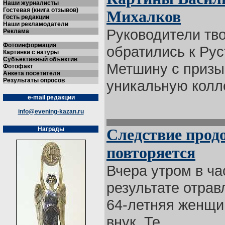
Наши журналисты
Гостевая (книга отзывов)
Михалков
Гость редакции
Наши рекламодатели
Руководители тв
Реклама
Фотоинформация
обратились к Ру
Картинки с натуры
Субъективный объектив
Метшину с призы
Фотофакт
Анкета посетителя
Результаты опросов
уникальную колле
e-mail редакции
info@evening-kazan.ru
Награды
Следствие прод
повторяется
Вчера утром в ча
результате отрав
64-летняя женщин
внук. Те ...