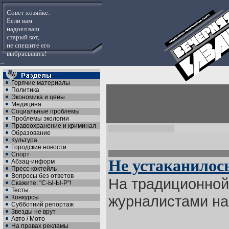
Совет хозяйке:
Если вам
надоел ваш
старый кот,
не спешите его
выбрасывать!
...
Горячие материалы
Политика
Экономика и цены
Медицина
Социальные проблемы
Проблемы экологии
Правоохранение и криминал
Образование
Культура
Городские новости
Спорт
Не устаканилос
Абзац-информ
Пресс-коктейль
Вопросы без ответов
На традиционной
Скажите: "С-Ы-Ы-Р"!
Тесты
журналистами на
Конкурсы
Субботний репортаж
Звезды не врут
Авто / Мото
На правах рекламы