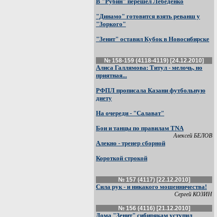
В "Рубин" перешел Лебеденко
"Динамо" готовится взять реванш у
"Зоркого"
"Зенит" оставил Кубок в Новосибирске
№ 158-159 (4118-4119) [24.12.2010]
Алиса Галлямова: Титул - мелочь, но
приятная...
РФПЛ прописала Казани футбольную
диету
На очереди - "Салават"
Бои и танцы по правилам TNA
Алексей БЕЛОВ
Алекно - тренер сборной
Короткой строкой
№ 157 (4117) [22.12.2010]
Сила рук - и никакого мошенничества!
Сергей КОЗИН
№ 156 (4116) [21.12.2010]
Дома "Зенит" сибирякам уступил