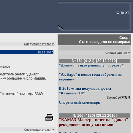
Спорт
Спорт
Статьи раздела по номерам:
»
Следующая статья
»
28.12.2010
Следующие 20
№ 161 (4121) [30.12.2010]
"Динамо" взяло реванш у "Зоркого"
январе.
бедитель ралли "Дакар"
"Ак Барс" в конце года забрался на
гонку большее число машин.
вершину
В 2010-м мы получили проект
"Казань-2018"
 "техничка" команды BMW,
Сергей КОЗИН
Спортивный календарь
№ 160 (4120) [28.12.2010]
"КАМАЗ-Мастер" везет на "Дакар"
рекордное число участников
»
Следующая статья