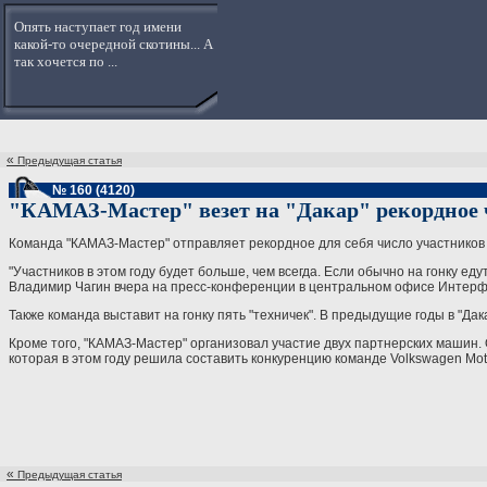
Опять наступает год имени
какой-то очередной скотины... А
так хочется по ...
«
Предыдущая статья
№ 160 (4120)
"КАМАЗ-Мастер" везет на "Дакар" рекордное 
Команда "КАМАЗ-Мастер" отправляет рекордное для себя число участников 
"Участников в этом году будет больше, чем всегда. Если обычно на гонку еду
Владимир Чагин вчера на пресс-конференции в центральном офисе Интерфакс
Также команда выставит на гонку пять "техничек". В предыдущие годы в "Дак
Кроме того, "КАМАЗ-Мастер" организовал участие двух партнерских машин. 
которая в этом году решила составить конкуренцию команде Volkswagen Moto
«
Предыдущая статья