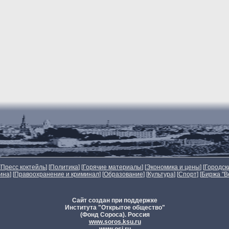
[
Пресс коктейль
] [
Политика
] [
Горячие материалы
] [
Экономика и цены
] [
Городск
ина
] [
Правоохранение и криминал
] [
Образование
] [
Культура
] [
Спорт
]
[
Биржа "В
Сайт создан при поддержке
Института "Открытое общество"
(Фонд Сороса). Россия
www.soros.ksu.ru