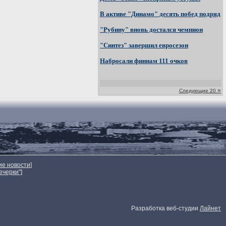
В активе "Динамо" десять побед подряд
"Рубину" вновь достался чемпион
"Синтез" завершил евросезон
Набросали финнам 111 очков
»
Следующие 20
ие новости
]
ечерки"
]
Разработка веб-студии
Лайнет