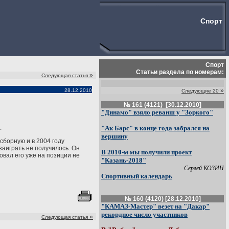
Спорт
Спорт
Статьи раздела по номерам:
»
Следующая статья
»
28.12.2010
Следующие 20
№ 161 (4121) [30.12.2010]
"Динамо" взяло реванш у "Зоркого"
.
"Ак Барс" в конце года забрался на
вершину
сборную и в 2004 году
заиграть не получилось. Он
В 2010-м мы получили проект
овал его уже на позиции не
"Казань-2018"
Сергей КОЗИН
Спортивный календарь
№ 160 (4120) [28.12.2010]
"КАМАЗ-Мастер" везет на "Дакар"
рекордное число участников
»
Следующая статья