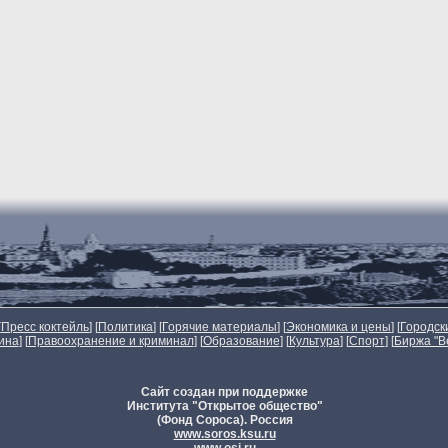
[
Пресс коктейль
] [
Политика
] [
Горячие материалы
] [
Экономика и цены
] [
Городск
ина
] [
Правоохранение и криминал
] [
Образование
] [
Культура
] [
Спорт
]
[
Биржа "В
Сайт создан при поддержке
Института "Открытое общество"
(Фонд Сороса). Россия
www.soros.ksu.ru