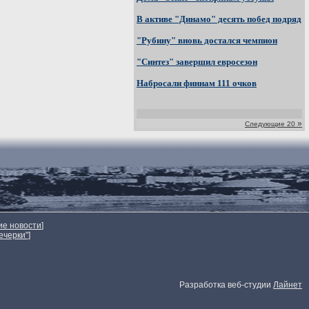
В активе "Динамо" десять побед подряд
"Рубину" вновь достался чемпион
"Синтез" завершил евросезон
Набросали финнам 111 очков
»
Следующие 20
ие новости
]
ечерки"
]
Разработка веб-студии
Лайнет