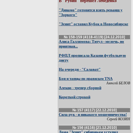
В "Рубин" перешел Лебеденко
"Динамо" готовится взять реванш у
"Зоркого"
"Зенит" оставил Кубок в Новосибирске
№ 158-159 (4118-4119) [24.12.2010]
Алиса Галлямова: Титул - мелочь, но
приятная...
РФПЛ прописала Казани футбольную
диету
На очереди - "Салават"
Бои и танцы по правилам TNA
Алексей БЕЛОВ
Алекно - тренер сборной
Короткой строкой
№ 157 (4117) [22.12.2010]
Сила рук - и никакого мошенничества!
Сергей КОЗИН
№ 156 (4116) [21.12.2010]
Дома "Зенит" сибирякам уступил