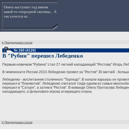
Опять наступает год имени
какой-то очередной скотины... А
так хочется по ...
«
Предыдущая статья
№ 160 (4120)
В "Рубин" перешел Лебеденко
Первым новичком "Рубина" стал 27-летний нападающий "Ростова" Игорь Лебе
В чемпионате России-2010 Лебеденко провел за "Ростов" 30 матчей - больше 
Лебеденко - воспитанник столичного "Торпедо". В начале карьеры он провел
перешел в "Локомотив". Лебеденко считался тогда одним из самых многооб
перешел в "Сатурн", а затем в "Ростов". В команде Олега Протасова Лебеде
нападающего, а флангового игрока атакующего плана.
«
Предыдущая статья