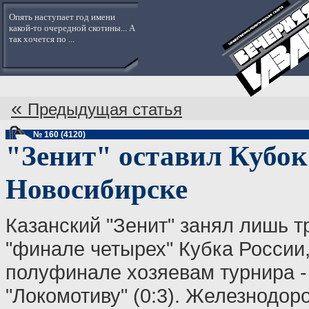
Опять наступает год имени
какой-то очередной скотины... А
так хочется по ...
«
Предыдущая статья
№ 160 (4120)
"Зенит" оставил Кубок
Новосибирске
Казанский "Зенит" занял лишь т
"финале четырех" Кубка России,
полуфинале хозяевам турнира -
"Локомотиву" (0:3). Железнодор