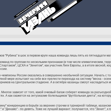
в "Рубина" в шок: в первом круге наша команда лишь пять из пятнадцати ма
оманд по группам по нескольким признакам (в том числе климатическим, тер
Спартаком", ЦСКА и "Зенитом", как участник Лиги Европы, а в итоге весной, к
ссии.
е-чемпионы России оказались в совершенно необычной ситуации. Начать с тог
лной мере испытают на себе все прелести перехода на систему "весна - осен
перников на Центральном стадионе. А в октябре казанцы смогут насладиться 
Многое зависит от того, какой очковый багаж соберет команда за разъездной 
стях. А как скажется на энтузиазме болельщиков "футбольная диета", на кот
ину" конкуренцию в борьбе за верхние строчки в турнирной таблице, казански
" и "Динамо" - по девять. Тоже не лучший вариант: получается, что "Зенит", к