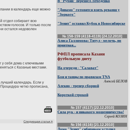
В "Рубин" перешел Лебеденко
елании в календарь еще можно
"Динамо" готовится взять реванш у
"Зоркого"
ый отдел собирает всю
"Зенит" оставил Кубок в Новосибирске
ством голосов. И только после
ани остался недоволен
№ 158-159 (4118-4119) [24.12.2010]
Алиса Галлямова: Титул - мелочь, но
приятная...
РФПЛ прописала Казани
футбольную диету
ет у себя дома с ключевыми
меняться с Казанью местами.
На очереди - "Салават"
Бои и танцы по правилам TNA
Алексей БЕЛОВ
в лучший календарь. Если у
Алекно - тренер сборной
 Процедура четко прописана,
Короткой строкой
№ 157 (4117) [22.12.2010]
Сила рук - и никакого мошенничества!
Сергей КОЗИН
»
Следующая статья
№ 156 (4116) [21.12.2010]
Дома "Зенит" сибирякам уступил