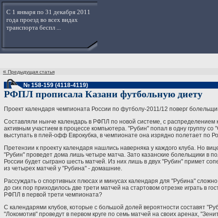
С 1 января по 31 декабря 2011
года проезд во всех видах
транспорта беспл ...
«
Предыдущая статья
№ 158-159 (4118-4119)
РФПЛ прописала Казани футбольную диету
Проект календаря чемпионата России по футболу-2011/12 поверг болельщико
Составляли нынче календарь в РФПЛ по новой системе, с распределением к
активным участием в процессе компьютера. "Рубин" попал в одну группу со "
выступать в плей-офф Еврокубка, в чемпионате она изрядно полетает по Ро
Претензии к проекту календаря нашлись наверняка у каждого клуба. Но виц
"Рубин" проведет дома лишь четыре матча. Зато казанские болельщики в по
России будет сыграно шесть матчей. Из них лишь в двух "Рубин" примет со
из четырех матчей у "Рубина" - домашние.
Рассуждать о спортивных плюсах и минусах календаря для "Рубина" сложно. 
до сих пор приходилось две трети матчей на стартовом отрезке играть в го
РФПЛ в первой трети чемпионата?
C календарями клубов, которые с большой долей вероятности составят "Руб
"Локомотив" проведут в первом круге по семь матчей на своих аренах, "Зенит