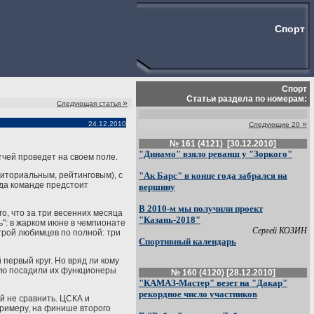
Спорт
Спорт
Статьи раздела по номерам:
»
Следующая статья
»
24.12.2010
Следующие 20
№ 161 (4121) [30.12.2010]
"Динамо" взяло реванш у "Зоркого"
тчей проведет на своем поле.
риториальным, рейтинговым), с
"Ак Барс" в конце года забрался на
огда команде предстоит
вершину
В 2010-м мы получили проект
о, что за три весенних месяца
"Казань-2018"
ь": в жарком июне в чемпионате
Сергей КОЗИН
игрой любимцев по полной: три
Спортивный календарь
первый круг. Но вряд ли кому
орую посадили их функционеры
№ 160 (4120) [28.12.2010]
"КАМАЗ-Мастер" везет на "Дакар"
рекордное число участников
й не сравнить. ЦСКА и
 примеру, на финише второго