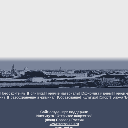
[
Пресс коктейль
] [
Политика
] [
Горячие материалы
] [
Экономика и цены
] [
Городск
ина
] [
Правоохранение и криминал
] [
Образование
] [
Культура
] [
Спорт
]
[
Биржа "В
Сайт создан при поддержке
Института "Открытое общество"
(Фонд Сороса). Россия
www.soros.ksu.ru