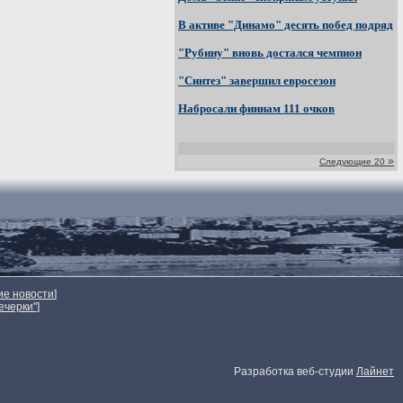
В активе "Динамо" десять побед подряд
"Рубину" вновь достался чемпион
"Синтез" завершил евросезон
Набросали финнам 111 очков
»
Следующие 20
ие новости
]
ечерки"
]
Разработка веб-студии
Лайнет