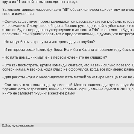
круга из 11 матчей семь проведет на выезде.
За комментариями корреспондент "ВК" обратился вчера к директору по вне
внести изменения:
- Сейчас существует проект календаря, он рассматривается клубами, котор
информацию. Следующее общее собрание руководителей клубов состоится в 
этого он будет передан на утверждение в исполком РФС, и его можно будет
проектом. Если "Рубин" обратится с предложениями, не думаю, что потреб
- Но могут быть затронуты и интересы других клубов?
- И интересы российского футбола. Если бы в Казани в прошлом году было ш
- Но пять домашних матчей в первом круге - это не слишком?
- Это как посмотреть. Другие команды считают, что Казани сильно повезло. 
соперниками. А весной, когда класс не оформился, когда все примерно равн
- Для работы клуба с болельщиками пять матчей за четыре месяца тоже не
- Считаю, что это момент дискуссионный. Можно подвести дискуссионную базу
"Рубина" есть возражения, нужно направить официальные бумаги в РФПЛ, о
никто не загоняет "Рубин" в жесткие рамки.
«
Предыдущая статья