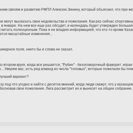
шним связям и развитию РФПЛ Алексею Зинину, который объяснил, что при ж
ые могут высказать свои недовольства и пожелания. Как раз сейчас спортивн
январе. На нем все еще раз обсудят, и календарь будет утвержден большин
 считать полноценным. Пока я не владею информацией, что кто-то кроме Каз
уются масштабные изменения...
икарное поле, никто бы и слова не сказал.
Во втором круге, когда все решается, "Рубин" - безоговорочный фаворит: игра
ы... Уверяю вас, есть ряд команд из числа "топовых", которые пожелали бы по
 лучший вариант?
 под что угодно и найти с десяток мнений, когда люди скажут, что у казанце
босновав свои пожелания. Лига рассмотрит их и вынесет на общее собрание.