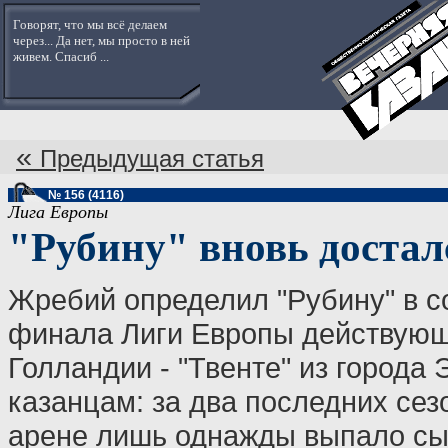
Говорят, что мы всё делаем
через... Да нет, мы просто в ней
живем. Спасиб ...
«
Предыдущая статья
№ 156 (4116)
Лига Европы
"Рубину" вновь достал
Жребий определил "Рубину" в со
финала Лиги Европы действующ
Голландии - "Твенте" из города 
казанцам: за два последних сез
арене лишь однажды выпало сыг