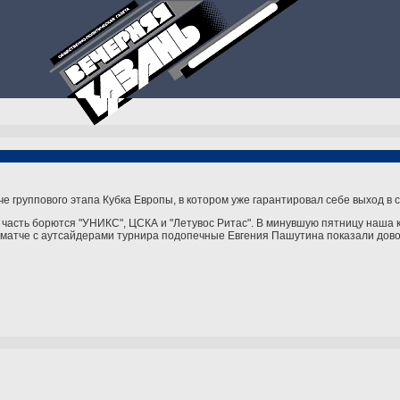
е группового этапа Кубка Европы, в котором уже гарантировал себе выход в
ю часть борются "УНИКС", ЦСКА и "Летувос Ритас". В минувшую пятницу наша 
 В матче с аутсайдерами турнира подопечные Евгения Пашутина показали дов