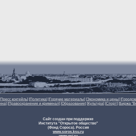
[
Пресс коктейль
] [
Политика
] [
Горячие материалы
] [
Экономика и цены
] [
Городск
ина
] [
Правоохранение и криминал
] [
Образование
] [
Культура
] [
Спорт
]
[
Биржа "В
Сайт создан при поддержке
Института "Открытое общество"
(Фонд Сороса). Россия
www.soros.ksu.ru