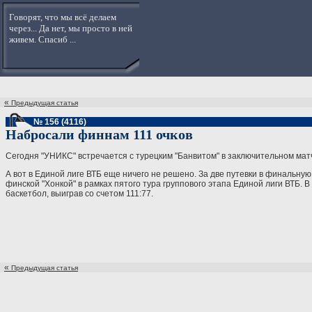
Говорят, что мы всё делаем
через... Да нет, мы просто в ней
живем. Спасиб ...
«
Предыдущая статья
№ 156 (4116)
Набросали финнам 111 очков
Сегодня "УНИКС" встречается с турецким "Банвитом" в заключительном матч
А вот в Единой лиге ВТБ еще ничего не решено. За две путевки в финальну
финской "Хонкой" в рамках пятого тура группового этапа Единой лиги ВТБ.
баскетбол, выиграв со счетом 111:77.
«
Предыдущая статья