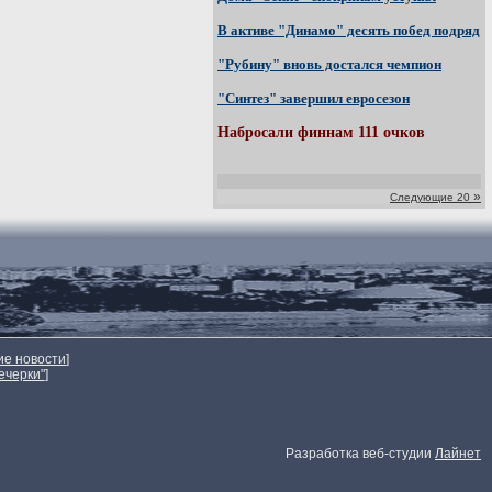
В активе "Динамо" десять побед подряд
"Рубину" вновь достался чемпион
"Синтез" завершил евросезон
Набросали финнам 111 очков
»
Следующие 20
ие новости
]
ечерки"
]
Разработка веб-студии
Лайнет