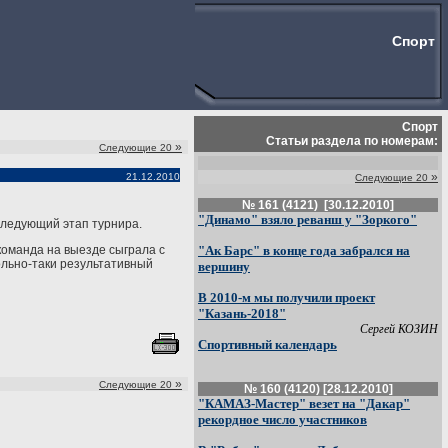
Спорт
Спорт
Статьи раздела по номерам:
»
Следующие 20
»
21.12.2010
Следующие 20
№ 161 (4121) [30.12.2010]
"Динамо" взяло реванш у "Зоркого"
 следующий этап турнира.
команда на выезде сыграла с
"Ак Барс" в конце года забрался на
ольно-таки результативный
вершину
В 2010-м мы получили проект
"Казань-2018"
Сергей КОЗИН
Спортивный календарь
»
Следующие 20
№ 160 (4120) [28.12.2010]
"КАМАЗ-Мастер" везет на "Дакар"
рекордное число участников