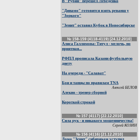
В "Рубин" перешел Лебеденко
"Динамо" готовится взять реванш у
"Зоркого"
"Зенит" оставил Кубок в Новосибирске
№ 158-159 (4118-4119) [24.12.2010]
Алиса Галлямова: Титул - мелочь, но
приятная...
РФПЛ прописала Казани футбольную
диету
На очереди - "Салават"
Бои и танцы по правилам TNA
Алексей БЕЛОВ
Алекно - тренер сборной
Короткой строкой
№ 157 (4117) [22.12.2010]
Сила рук - и никакого мошенничества!
Сергей КОЗИН
№ 156 (4116) [21.12.2010]
Дома "Зенит" сибирякам уступил