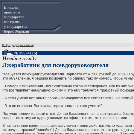
В нашем
правовом
государстве
все права -
у государства.
Борис Зорькин
«
Предыдущая статья
№ 155 (4115)
Имейте в виду
Лжеработник для псевдоруководителя
"Требуется помощник руководителя. Зарплата от 41500 рублей до 165430 р
это объявление, я решила позвонить по одному такому номеру, чтобы узнат
...Номера в объявлении - исключительно сотовых телефонов. Два из них ока
что возглавляет небольшую фирму, и это ему требуется "грамотный помощн
- А если у меня нет опыта работы помощником или секретарем? - на всякий 
- Это не страшно. Вы компьютером пользоваться умеете?
Получив положительный ответ, Динар Дамирович назначает время собеседова
вопрос, по этому ли адресу находится офис, ответил, что в офисе ремонт.
В назначенное время на остановке у мечети меня действительно ждал мо
встречу на красной "копейке".) Динар Дамирович рассказал, что руководит 