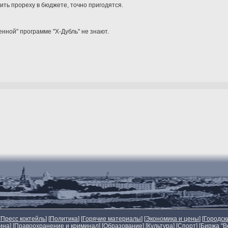
шить прореху в бюджете, точно пригодятся.
енной" программе "Х-Дубль" не знают.
[
Пресс коктейль
] [
Политика
] [
Горячие материалы
] [
Экономика и цены
] [
Городск
ина
] [
Правоохранение и криминал
] [
Образование
] [
Культура
] [
Спорт
]
[
Биржа "В