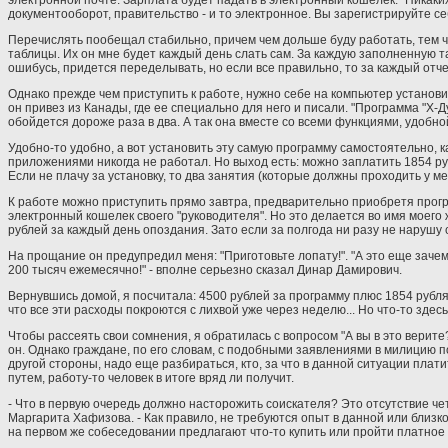
электронной почте. Зарплата будет падать в электронный кошелек. "Никаких
документооборот, правительство - и то электронное. Вы зарегистрируйте се
Перечислять пообещал стабильно, причем чем дольше буду работать, тем ча
таблицы. Их он мне будет каждый день слать сам. За каждую заполненную т
ошибусь, придется переделывать, но если все правильно, то за каждый отч
Однако прежде чем приступить к работе, нужно себе на компьютер установи
он привез из Канады, где ее специально для него и писали. "Программа "Х-Д
обойдется дороже раза в два. А так она вместе со всеми функциями, удобной
Удобно-то удобно, а вот установить эту самую программу самостоятельно, ка
приложениями никогда не работал. Но выход есть: можно заплатить 1854 ру
Если не плачу за установку, то два занятия (которые должны проходить у ме
К работе можно приступить прямо завтра, предварительно приобретя программ
электронный кошелек своего "руководителя". Но это делается во имя моего ж
рублей за каждый день опоздания. Зато если за полгода ни разу не нарушу с
На прощание он предупредил меня: "Приготовьте лопату!". "А это еще зачем
200 тысяч ежемесячно!" - вполне серьезно сказал Динар Дамирович.
Вернувшись домой, я посчитала: 4500 рублей за программу плюс 1854 рубля з
что все эти расходы покроются с лихвой уже через неделю... Но что-то здесь 
Чтобы рассеять свои сомнения, я обратилась с вопросом "А вы в это верите
он. Однако граждане, по его словам, с подобными заявлениями в милицию 
другой стороны, надо еще разбираться, кто, за что в данной ситуации плат
путем, работу-то человек в итоге вряд ли получит.
- Что в первую очередь должно насторожить соискателя? Это отсутствие че
Маргарита Хафизова. - Как правило, не требуются опыт в данной или близ
на первом же собеседовании предлагают что-то купить или пройти платное