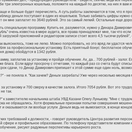
 бумажных дел, - предупредил руководитель. - Видите, сейчас ведь все пере
бе три электронных кошелька, положите на каждый по десятке, на них я вам и
ще и больше будет перечислять. А суть работы заключается в том, что я пр
аблицу деньги поступают в один из кошельков. Только забивать цифры нужно 
ет он мне заплатит по 3640 рублей. Это за самый легкий. Остальные еще доро
ть специальную программу. Купить ее, разумеется, нужно у Динара Дамирович
убль" очень известна в мире аудита, все права принадлежат мне, так что если
 загрузкой приложений и редактором записи стоит всего 4,5 тысячи рублей", 
к выяснилось, тоже не легко. Можно попробовать, но это вряд ли удастся чел
бля за профессиональную установку. Есть приятный бонус: бесплатное обуче
ня дома) обойдутся в 1342 рубля.
у, заплатив за установку и пройдя обучение. Ах, да... 700 рублей - залог. 
е блага. Если вдруг просрочу с отчетами, то каждый раз со счета будут списы
рок сдачи, то Динар Дамирович припишет к этой сумме еще один ноль, возможно
?" - не поняла я. "Как зачем? Деньги загребать! Уже через несколько месяц
а установку и 700 сверху в качестве залога. Итого 7054 рубля. Вот это труд
не так.
?" к заместителю начальника штаба УВД Казани Олегу Лунькову. "Мне с трудом
пока не обращались. Хотя формальные признаки попытки совершения мошенни
ит и оказываются ли вообще услуги. Деньги ведь не вымогаются, в конце конц
тких требований к должности, - говорит руководитель Центра развития персо
кой сфере и профильное образование. По телефону представители компании 
 обучение, рисуют радужные перспективы карьерного роста.