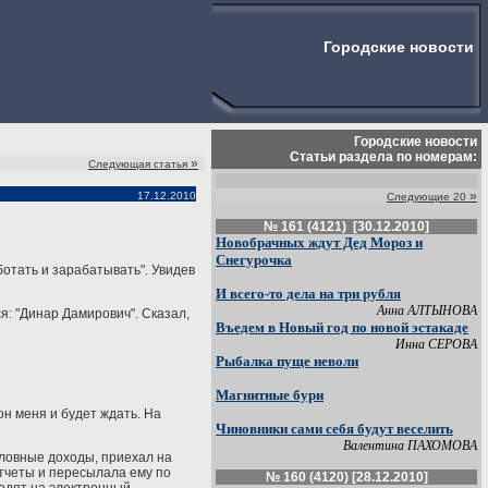
Городские новости
Городские новости
Статьи раздела по номерам:
»
Следующая статья
»
17.12.2010
Следующие 20
№ 161 (4121) [30.12.2010]
Новобрачных ждут Дед Мороз и
Снегурочка
отать и зарабатывать". Увидев
И всего-то дела на три рубля
Анна АЛТЫНОВА
я: "Динар Дамирович". Сказал,
Въедем в Новый год по новой эстакаде
Инна СЕРОВА
Рыбалка пуще неволи
Магнитные бури
он меня и будет ждать. На
Чиновники сами себя будут веселить
Валентина ПАХОМОВА
ловные доходы, приехал на
отчеты и пересылала ему по
№ 160 (4120) [28.12.2010]