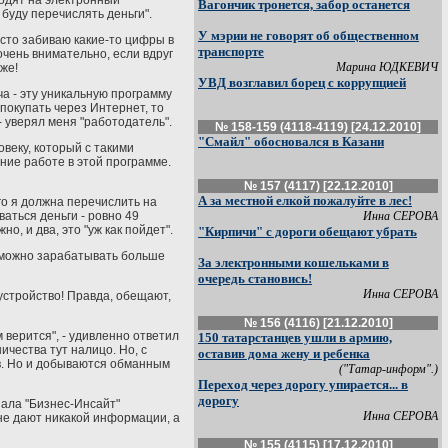
ходят на электронный
Вагончик тронется, забор останется
 буду перечислять деньги".
У мэрии не говорят об общественном
осто забиваю какие-то цифры в
транспорте
очень внимательно, если вдруг
Марина ЮДКЕВИЧ
же!
УВД возглавил борец с коррупцией
а - эту уникальную программу
 покупать через Интернет, то
- уверял меня "работодатель".
№ 158-159 (4118-4119) [24.12.2010]
"Смайл" обосновался в Казани
овеку, который с такими
ние работе в этой программе.
№ 157 (4117) [22.12.2010]
А за местной елкой пожалуйте в лес!
Его я должна перечислить на
ваться деньги - ровно 49
Инна СЕРОВА
, и два, это "уж как пойдет".
"Кирпичи" с дороги обещают убрать
ев можно зарабатывать больше
За электронными кошельками в
очередь становись!
Инна СЕРОВА
оустройство! Правда, обещают,
№ 156 (4116) [21.12.2010]
 верится", - удивленно ответил
150 татарстанцев ушли в армию,
чества тут налицо. Но, с
оставив дома жену и ребенка
ов. Но и добываются обманным
("Татар-информ".)
Переход через дорогу упирается... в
дорогу
нала "Бизнес-Инсайт"
Инна СЕРОВА
не дают никакой информации, а
№ 155 (4115) [17.12.2010]