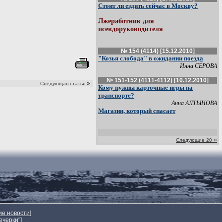
Стоит ли ездить сейчас в Москву?
Лжеработник для
псевдоруководителя
№ 154 (4114) [15.12.2010]
"Козья слобода" в ожидании поезда
Инна СЕРОВА
№ 151-152 (4111-4112) [10.12.2010]
»
Следующая статья
Кому нужны карточные игры на
транспорте?
Анна АЛТЫНОВА
Магазин, который спасает
»
Следующие 20
ие новости
]
ечерки"
]