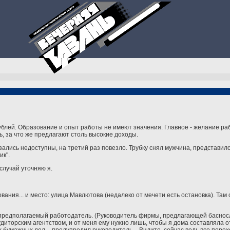
ублей. Образование и опыт работы не имеют значения. Главное - желание раб
ь, за что же предлагают столь высокие доходы.
зались недоступны, на третий раз повезло. Трубку снял мужчина, представилс
ик".
случай уточняю я.
ния... и место: улица Мавлютова (недалеко от мечети есть остановка). Там 
й предполагаемый работодатель. (Руководитель фирмы, предлагающей баснос
аудиторским агентством, и от меня ему нужно лишь, чтобы я дома составляла 