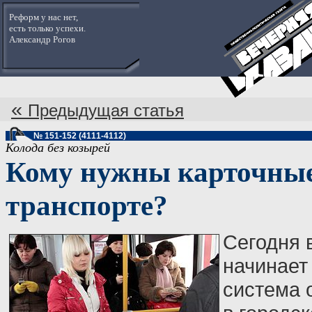
Реформ у нас нет,
есть только успехи.
Александр Рогов
«
Предыдущая статья
№ 151-152 (4111-4112)
Колода без козырей
Кому нужны карточные
транспорте?
Сегодня 
начинает
система 