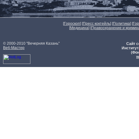
[
Гороскоп
] [
Пресс коктейль
] [
Политика
] [
Го
[
Медицина
] [
Правоохранение и кримин
© 2000-2010 "Вечерняя Казань"
Сайт с
Веб-Мастер
Институт
(Фон
w