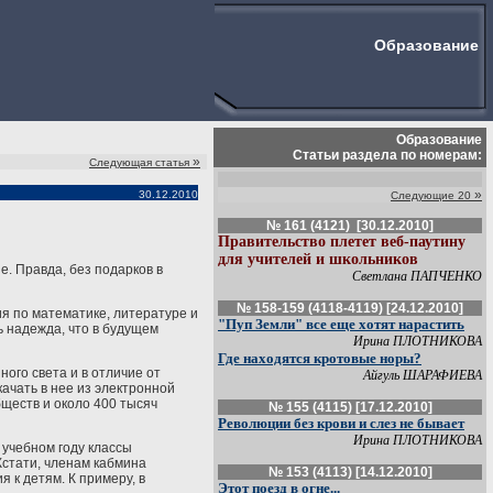
Образование
Образование
Статьи раздела по номерам:
»
Следующая статья
»
30.12.2010
Следующие 20
№ 161 (4121) [30.12.2010]
Правительство плетет веб-паутину
для учителей и школьников
е. Правда, без подарков в
Светлана ПАПЧЕНКО
№ 158-159 (4118-4119) [24.12.2010]
я по математике, литературе и
"Пуп Земли" все еще хотят нарастить
ь надежда, что в будущем
Ирина ПЛОТНИКОВА
Где находятся кротовые норы?
ого света и в отличие от
Айгуль ШАРАФИЕВА
качать в нее из электронной
бществ и около 400 тысяч
№ 155 (4115) [17.12.2010]
Революции без крови и слез не бывает
Ирина ПЛОТНИКОВА
 учебном году классы
Кстати, членам кабмина
№ 153 (4113) [14.12.2010]
 к детям. К примеру, в
Этот поезд в огне...