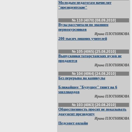
Молодым педагогам начислят
"президентские"
№ 110 (4070) [08.09.2010]
Вузы рассчитали по знаниям
первокурсников
Ирина ПЛОТНИКОВА
200 тысяч лишних учителей
№ 105 (4065) [25.08.2010]
Выпускники татарстанских вузов не
продаются
Ирина ПЛОТНИКОВА
№ 104 (4064) [24.08.2010]
Без перерыва на каникулы
Ближайшее "Будущее" тянет на 6
миллиардов
Ирина ПЛОТНИКОВА
№ 103 (4063) [20.08.2010]
Общественность просит не показывать
документ президенту
Ирина ПЛОТНИКОВА
Педсовет онлайн