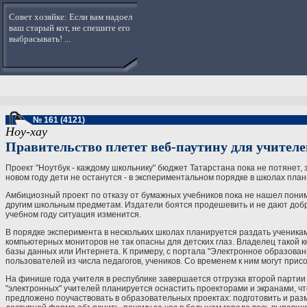
Совет хозяйке: Если вам надоел
ваш старый кот, не спешите его
выбрасывать! ...
№ 161 (4121)
Ноу-хау
Правительство плетет веб-паутину для учител
Проект "Ноутбук - каждому школьнику" бюджет Татарстана пока не потянет,
новом году дети не останутся - в экспериментальном порядке в школах пла
Амбициозный проект по отказу от бумажных учебников пока не нашел поним
другим школьным предметам. Издатели боятся продешевить и не дают добро
учебном году ситуация изменится.
В порядке эксперимента в нескольких школах планируется раздать ученикам
компьютерных мониторов не так опасны для детских глаз. Владелец такой кн
базы данных или Интернета. К примеру, с портала "Электронное образовани
пользователей из числа педагогов, учеников. Со временем к ним могут при
На финише года учителя в республике завершается отгрузка второй партии н
"электронных" учителей планируется оснастить проекторами и экранами, ч
предложено поучаствовать в образовательных проектах: подготовить и разме