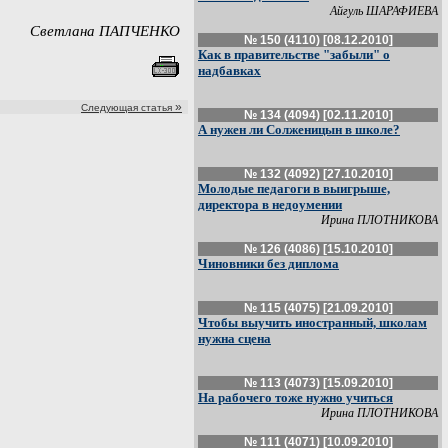
Айгуль ШАРАФИЕВА
Светлана ПАПЧЕНКО
№ 150 (4110) [08.12.2010]
Как в правительстве "забыли" о
надбавках
»
Следующая статья
№ 134 (4094) [02.11.2010]
А нужен ли Солженицын в школе?
№ 132 (4092) [27.10.2010]
Молодые педагоги в выигрыше,
директора в недоумении
Ирина ПЛОТНИКОВА
№ 126 (4086) [15.10.2010]
Чиновники без диплома
№ 115 (4075) [21.09.2010]
Чтобы выучить иностранный, школам
нужна сцена
№ 113 (4073) [15.09.2010]
На рабочего тоже нужно учиться
Ирина ПЛОТНИКОВА
№ 111 (4071) [10.09.2010]