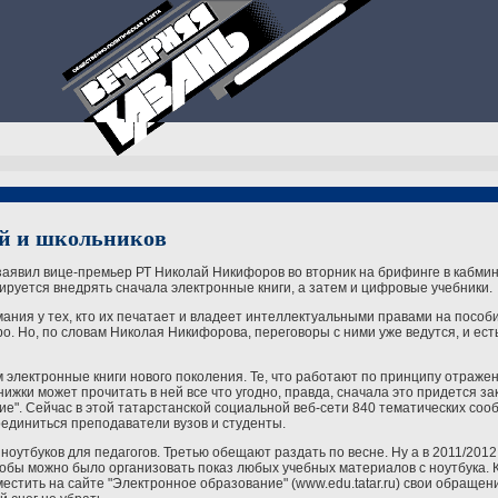
ей и школьников
 заявил вице-премьер РТ Николай Никифоров во вторник на брифинге в кабмин
нируется внедрять сначала электронные книги, а затем и цифровые учебники.
ания у тех, кто их печатает и владеет интеллектуальными правами на пособи
. Но, по словам Николая Никифорова, переговоры с ними уже ведутся, и ест
 электронные книги нового поколения. Те, что работают по принципу отраженн
ижки может прочитать в ней все что угодно, правда, сначала это придется за
е". Сейчас в этой татарстанской социальной веб-сети 840 тематических соо
соединиться преподаватели вузов и студенты.
оутбуков для педагогов. Третью обещают раздать по весне. Ну а в 2011/2012
тобы можно было организовать показ любых учебных материалов с ноутбука. 
стить на сайте "Электронное образование" (www.edu.tatar.ru) свои обращения