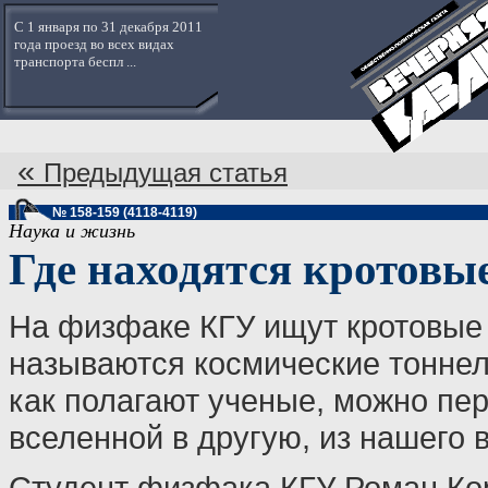
С 1 января по 31 декабря 2011
года проезд во всех видах
транспорта беспл ...
«
Предыдущая статья
№ 158-159 (4118-4119)
Наука и жизнь
Где находятся кротовы
На физфаке КГУ ищут кротовые 
называются космические тоннел
как полагают ученые, можно пер
вселенной в другую, из нашего в
Студент физфака КГУ Роман Кор