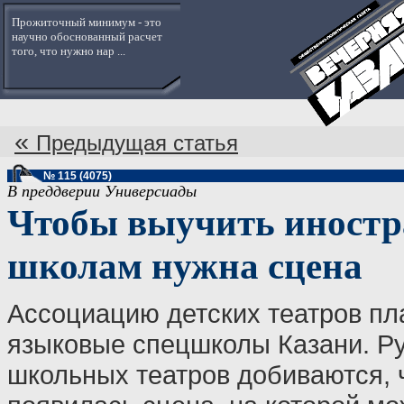
Прожиточный минимум - это
научно обоснованный расчет
того, что нужно нар ...
«
Предыдущая статья
№ 115 (4075)
В преддверии Универсиады
Чтобы выучить иност
школам нужна сцена
Ассоциацию детских театров пл
языковые спецшколы Казани. Р
школьных театров добиваются, 