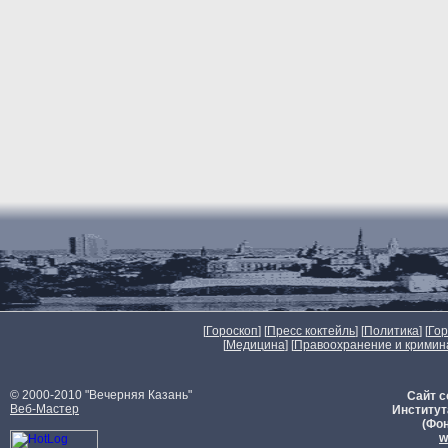
[
Гороскоп
] [
Пресс коктейль
] [
Политика
] [
Го
[
Медицина
] [
Правоохранение и кримин
© 2000-2010 "Вечерняя Казань"
Сайт с
Веб-Мастер
Институт
(Фон
w