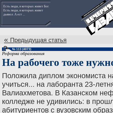
Есть люди, в которых живет Бог.
Есть люди, в которых живет
дьявол. А ест ...
«
Предыдущая статья
№ 113 (4073)
Реформа образования
На рабочего тоже нужн
Положила диплом экономиста н
учиться... на лаборанта 23-лет
Валиахметова. В Казанском не
колледже не удивились: в прош
абитуриентов с вузовским обра