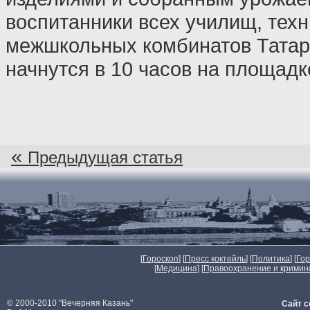
воспитанники всех училищ, техн
межшкольных комбинатов Татар
начнутся в 10 часов на площадке
«
Предыдущая статья
[
Гороскоп
] [
Пресс коктейль
] [
Политика
] [
Го
[
Медицина
] [
Правоохранение и кримин
© 2000-2010 "Вечерняя Казань"
Сайт с