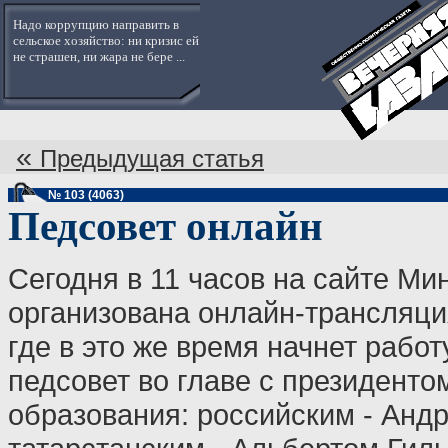
Надо коррупцию направить в
сельское хозяйство: ни кризис ей
не страшен, ни жара не бере ...
«
Предыдущая статья
№ 103 (4063)
Педсовет онлайн
Сегодня в 11 часов на сайте Ми
организована онлайн-трансляци
где в это же время начнет рабо
педсовет во главе с президенто
образования: российским - Анд