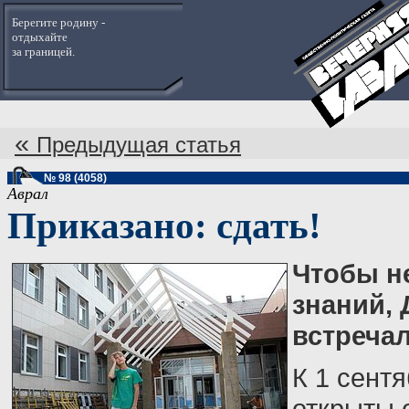
Берегите родину -
отдыхайте
за границей.
«
Предыдущая статья
№ 98 (4058)
Аврал
Приказано: сдать!
Чтобы н
знаний, 
встречал
К 1 сентя
открыты 