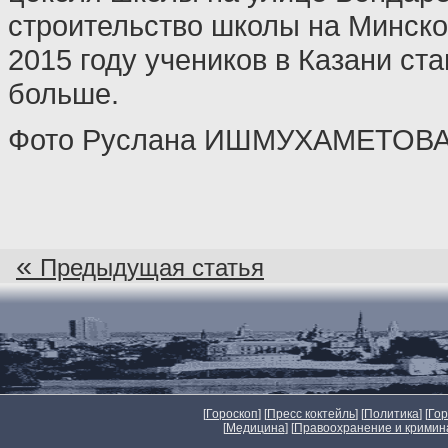
строительство школы на Минской 
2015 году учеников в Казани ста
больше.
Фото Руслана ИШМУХАМЕТОВА
«
Предыдущая статья
[
Гороскоп
] [
Пресс коктейль
] [
Политика
] [
Го
[
Медицина
] [
Правоохранение и кримин