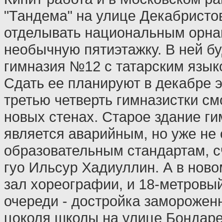
"Тандема" на улице Декабристо
отделывать национальным орн
необычную пятиэтажку. В ней б
гимназия №12 с татарским язык
Сдать ее планируют в декабре эт
третью четверть гимназистки см
новых стенах. Старое здание ги
является аварийным, но уже не
образовательным стандартам, с
гуо Ильсур Хадиуллин. А в ново
зал хореографии, и 18-метровы
очереди - достройка заморожен
цоколя школы на улице Бондаре