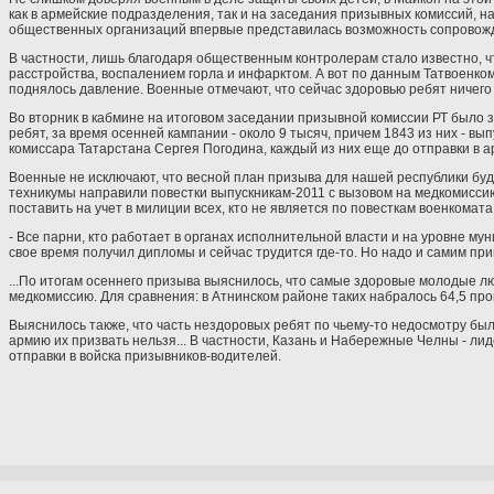
как в армейские подразделения, так и на заседания призывных комиссий, н
общественных организаций впервые представилась возможность сопровожда
В частности, лишь благодаря общественным контролерам стало известно, чт
расстройства, воспалением горла и инфарктом. А вот по данным Татвоенкома
поднялось давление. Военные отмечают, что сейчас здоровью ребят ничего 
Во вторник в кабмине на итоговом заседании призывной комиссии РТ было 
ребят, за время осенней кампании - около 9 тысяч, причем 1843 из них - вы
комиссара Татарстана Сергея Погодина, каждый из них еще до отправки в 
Военные не исключают, что весной план призыва для нашей республики буде
техникумы направили повестки выпускникам-2011 с вызовом на медкомисси
поставить на учет в милиции всех, кто не является по повесткам военкомата
- Все парни, кто работает в органах исполнительной власти и на уровне му
свое время получил дипломы и сейчас трудится где-то. Но надо и самим пр
...По итогам осеннего призыва выяснилось, что самые здоровые молодые л
медкомиссию. Для сравнения: в Атнинском районе таких набралось 64,5 проц
Выяснилось также, что часть нездоровых ребят по чьему-то недосмотру бы
армию их призвать нельзя... В частности, Казань и Набережные Челны - ли
отправки в войска призывников-водителей.