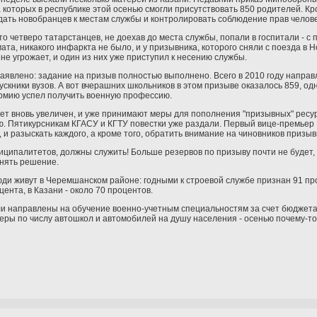
а которых в республике этой осенью смогли присутствовать 850 родителей. К
ть новобранцев к местам службы и контролировать соблюдение прав челове
о четверо татарстанцев, не доехав до места службы, попали в госпитали - с
та, никакого инфаркта не было, и у призывника, которого сняли с поезда в Н
не угрожает, и один из них уже приступил к несению службы.
заявлено: задание на призыв полностью выполнено. Всего в 2010 году направ
пускники вузов. А вот вчерашних школьников в этом призыве оказалось 859, од
армию успел получить военную профессию.
т вновь увеличен, и уже принимают меры для пополнения "призывных" ресурсов
ю. Пятикурсникам КГАСУ и КГТУ повестки уже раздали. Первый вице-премье
, и разыскать каждого, а кроме того, обратить внимание на чиновников призыв
ниципалитетов, должны служить! Больше резервов по призыву почти не будет, 
инять решение.
юди живут в Черемшанском районе: годными к строевой службе признан 91 про
ента, в Казани - около 70 процентов.
ли направлены на обучение военно-учетным специальностям за счет бюджета, 
деры по числу автошкол и автомобилей на душу населения - осенью почему-т