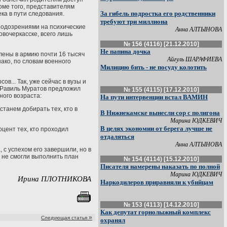
роме того, представителям
За гибель подростка его родственники
ка в пути следования.
требуют три миллиона
 подозрениями на психические
Анна АЛТЫНОВА
овочеркасске, всего лишь
№ 156 (4116) [21.12.2010]
Не папина дочка
лены в армию почти 16 тысяч
Айгуль ШАРАФИЕВА
нако, по словам военного
Милицию бить - не посуду колотить
... Так, уже сейчас в вузы и
р Равиль Муратов предложил
№ 155 (4115) [17.12.2010]
ного возраста:
На пути интервенции встал ВАМИН
станем добирать тех, кто в
В Нижнекамске вынесли сор с полигона
Марина ЮДКЕВИЧ
В целях экономии от берега лучше не
цент тех, кто проходил
отдаляться
Анна АЛТЫНОВА
с успехом его завершили, но в
о не смогли выполнить план
№ 154 (4114) [15.12.2010]
Писателя намерены наказать по полной
Марина ЮДКЕВИЧ
Ирина ПЛОТНИКОВА
Наркодилеров приравняли к убийцам
№ 153 (4113) [14.12.2010]
Как депутат горнолыжный комплекс
»
Следующая статья
охранял