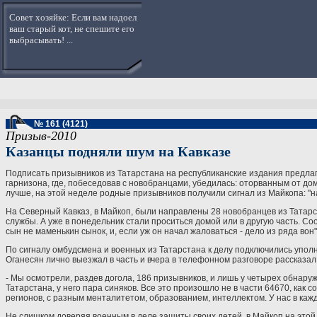
Совет хозяйке: Если вам надоел
ваш старый кот, не спешите его
выбрасывать! ...
№ 161 (4121)
Призыв-2010
Казанцы подняли шум на Кавказе
Подписать призывников из Татарстана на республиканские издания предлаг
гарнизона, где, побеседовав с новобранцами, убедилась: оторванным от до
лучше, на этой неделе родные призывников получили сигнал из Майкопа: "н
На Северный Кавказ, в Майкоп, были направлены 28 новобранцев из Татарст
службы. А уже в понедельник стали проситься домой или в другую часть. Со
сын не маменькин сынок, и, если уж он начал жаловаться - дело из ряда вон
По сигналу омбудсмена и военных из Татарстана к делу подключились упол
Оганесян лично выезжал в часть и вчера в телефонном разговоре рассказа
- Мы осмотрели, раздев догола, 186 призывников, и лишь у четырех обнару
Татарстана, у него пара синяков. Все это произошло не в части 64670, как
регионов, с разным менталитетом, образованием, интеллектом. У нас в кажд
Не слишком доверяя военным в деле защиты своих детей, в Майкоп на это