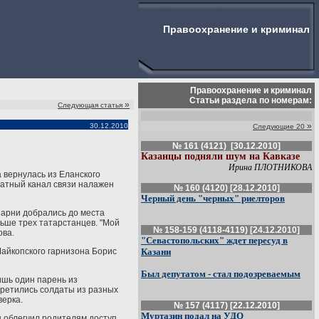
Правоохранение и криминал
Правоохранение и криминал
Статьи раздела по номерам:
»
Следующая статья
»
30.12.2010
Следующие 20
№ 161 (4121) [30.12.2010]
Казанцы подняли шум на Кавказе
Ирина ПЛОТНИКОВА
 вернулась из Еланского
ратный канал связи налажен
№ 160 (4120) [28.12.2010]
Черный день "черных" риелторов
парни добрались до места
ньше трех татарстанцев. "Мой
№ 158-159 (4118-4119) [24.12.2010]
ова.
"Севастопольских" ждет пересуд в
Майкопского гарнизона Борис
Казани
Был депутатом - стал подозреваемым
ишь один парень из
стретились солдаты из разных
верка.
№ 157 (4117) [22.12.2010]
Муртазин подал на УДО
ы облегчил родителям доступ