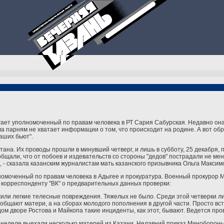
ает уполномоченный по правам человека в РТ Сария Сабурская. Недавно она
ма парням не хватает информации о том, что происходит на родине. А вот об
аших бьют".
ана. Их проводы прошли в минувший четверг, и лишь в субботу, 25 декабря, 
общали, что от побоев и издевательств со стороны "дедов" пострадали не ме
", - сказала казанским журналистам мать казанского призывника Ольга Максим
номоченный по правам человека в Адыгее и прокуратура. Военный прокурор 
л корреспонденту "ВК" о предварительных данных проверки:
жили легкие телесные повреждения. Тяжелых не было. Среди этой четверки л
 сообщают матери, а на сборах молодого пополнения в другой части. Просто в
ом дворе Ростова и Майкопа такие инциденты, как этот, бывают. Ведется про
й неделе выехали несколько матерей из Казани. Недавний приказ Миноборон