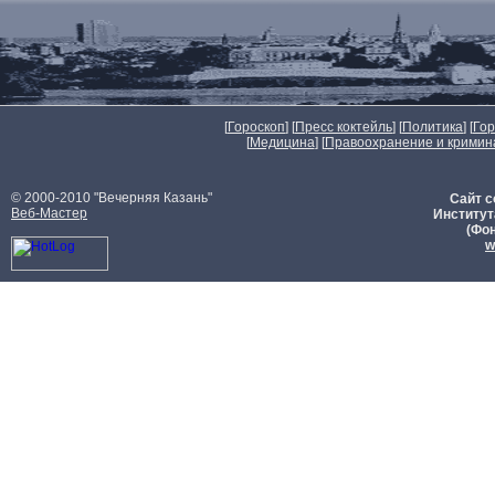
[
Гороскоп
] [
Пресс коктейль
] [
Политика
] [
Го
[
Медицина
] [
Правоохранение и кримин
© 2000-2010 "Вечерняя Казань"
Сайт с
Веб-Мастер
Институт
(Фон
w