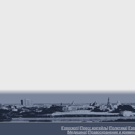
[
Гороскоп
] [
Пресс коктейль
] [
Политика
] [
Го
[
Медицина
] [
Правоохранение и кримин