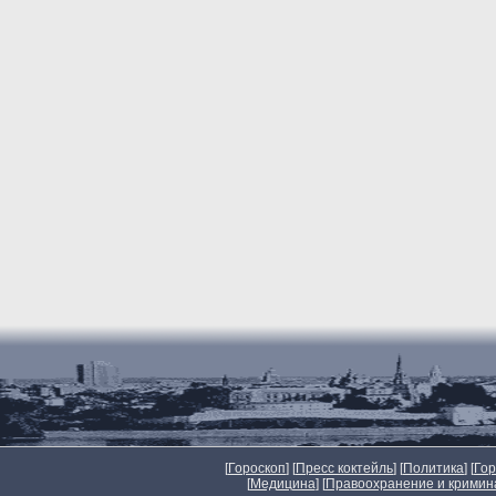
[
Гороскоп
] [
Пресс коктейль
] [
Политика
] [
Го
[
Медицина
] [
Правоохранение и кримин