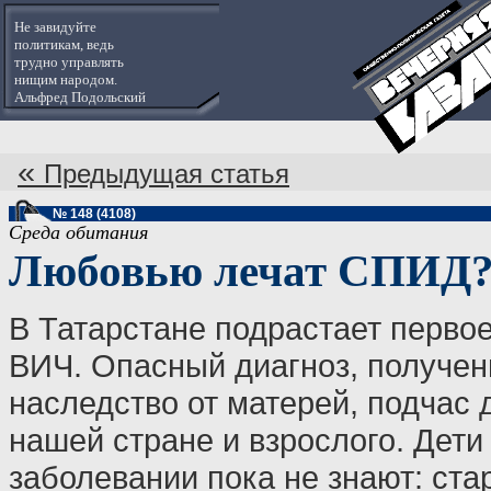
Не завидуйте
политикам, ведь
трудно управлять
нищим народом.
Альфред Подольский
«
Предыдущая статья
№ 148 (4108)
Среда обитания
Любовью лечат СПИД
В Татарстане подрастает первое
ВИЧ. Опасный диагноз, получен
наследство от матерей, подчас 
нашей стране и взрослого. Дети
заболевании пока не знают: стар