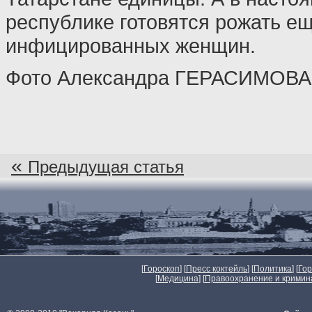
республике готовятся рожать е
инфицированных женщин.
Фото Александра ГЕРАСИМОВА
«
Предыдущая статья
[
Гороскоп
] [
Пресс коктейль
] [
Политика
] [
Го
[
Медицина
] [
Правоохранение и кримин