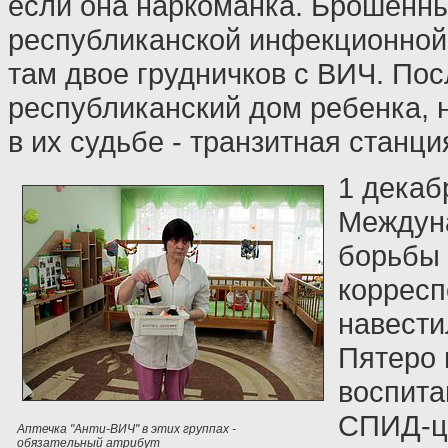
если она наркоманка. Брошенн
республиканской инфекционной
там двое грудничков с ВИЧ. Пос
республиканский дом ребенка, 
в их судьбе - транзитная станци
1 декаб
Междун
борьбы
корресп
навести
Пятеро 
воспита
СПИД-це
Аптечка "Анти-ВИЧ" в этих группах -
обязательный атрибут