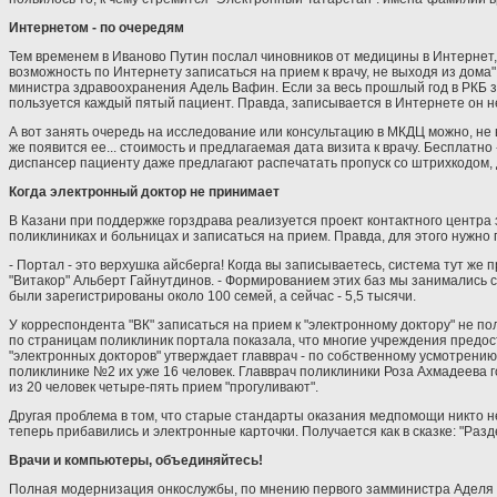
Интернетом - по очередям
Тем временем в Иваново Путин послал чиновников от медицины в Интернет,
возможность по Интернету записаться на прием к врачу, не выходя из дома
министра здравоохранения Адель Вафин. Если за весь прошлый год в РКБ зар
пользуется каждый пятый пациент. Правда, записывается в Интернете он н
А вот занять очередь на исследование или консультацию в МКДЦ можно, не в
же появится ее... стоимость и предлагаемая дата визита к врачу. Бесплат
диспансер пациенту даже предлагают распечатать пропуск со штрихкодом, 
Когда электронный доктор не принимает
В Казани при поддержке горздрава реализуется проект контактного центра
поликлиниках и больницах и записаться на прием. Правда, для этого нужн
- Портал - это верхушка айсберга! Когда вы записываетесь, система тут же
"Витакор" Альберт Гайнутдинов. - Формированием этих баз мы занимались с 
были зарегистрированы около 100 семей, а сейчас - 5,5 тысячи.
У корреспондента "ВК" записаться на прием к "электронному доктору" не пол
по страницам поликлиник портала показала, что многие учреждения предост
"электронных докторов" утверждает главврач - по собственному усмотрению.
поликлинике №2 их уже 16 человек. Главврач поликлиники Роза Ахмадеева го
из 20 человек четыре-пять прием "прогуливают".
Другая проблема в том, что старые стандарты оказания медпомощи никто не
теперь прибавились и электронные карточки. Получается как в сказке: "Разде
Врачи и компьютеры, объединяйтесь!
Полная модернизация онкослужбы, по мнению первого замминистра Аделя 