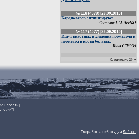
№ 118 (4078) [28.09.2010]
Кардиологов оптимизируют
Светлана ПАПЧЕНКО
№ 117 (4077) [23.09.2010]
Ищут виновных в хищении промедола и
промедол в крови больных
Инна СЕРОВА
»
Следующие 20
ие новости
]
ечерки"
]
Разработка веб-студии
Лайнет