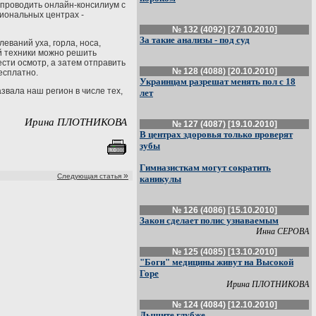
- проводить онлайн-консилиум с
гиональных центрах -
№ 132 (4092) [27.10.2010]
За такие анализы - под суд
еваний уха, горла, носа,
й техники можно решить
сти осмотр, а затем отправить
№ 128 (4088) [20.10.2010]
есплатно.
Украинцам разрешат менять пол с 18
звала наш регион в числе тех,
лет
Ирина ПЛОТНИКОВА
№ 127 (4087) [19.10.2010]
В центрах здоровья только проверят
зубы
Гимназисткам могут сократить
»
Следующая статья
каникулы
№ 126 (4086) [15.10.2010]
Закон сделает полис узнаваемым
Инна СЕРОВА
№ 125 (4085) [13.10.2010]
"Боги" медицины живут на Высокой
Горе
Ирина ПЛОТНИКОВА
№ 124 (4084) [12.10.2010]
Дышите глубже