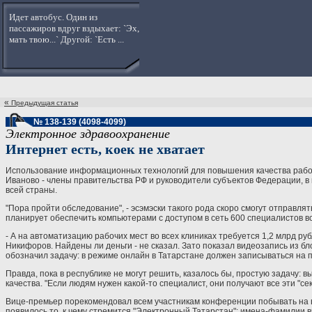
Идет автобус. Один из
пассажиров вдруг вздыхает: `Эх,
мать твою...` Другой: `Есть ...
«
Предыдущая статья
№ 138-139 (4098-4099)
Электронное здравоохранение
Интернет есть, коек не хватает
Использование информационных технологий для повышения качества работы
Иваново - члены правительства РФ и руководители субъектов Федерации, в 
всей страны.
"Пора пройти обследование", - эсэмэски такого рода скоро смогут отправля
планирует обеспечить компьютерами с доступом в сеть 600 специалистов вс
- А на автоматизацию рабочих мест во всех клиниках требуется 1,2 млрд ру
Никифоров. Найдены ли деньги - не сказал. Зато показал видеозапись из
обозначил задачу: в режиме онлайн в Татарстане должен записываться на 
Правда, пока в республике не могут решить, казалось бы, простую задачу: 
качества. "Если людям нужен какой-то специалист, они получают все эти "се
Вице-премьер порекомендовал всем участникам конференции побывать на в
появилось то, к чему стремится "Электронный Татарстан": имена-фамилии в