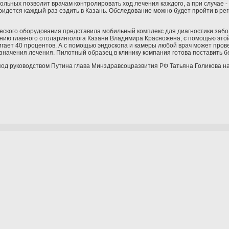
больных позволит врачам контролировать ход лечения каждого, а при случае 
ридется каждый раз ездить в Казань. Обследование можно будет пройти в ре
еского оборудования представила мобильный комплекс для диагностики забол
нению главного отоларинголога Казани Владимира Красножена, с помощью это
игает 40 процентов. А с помощью эндоскопа и камеры любой врач может прове
начения лечения. Пилотный образец в клинику компания готова поставить б
 под руководством Путина глава Минздравсоцразвития РФ Татьяна Голикова на