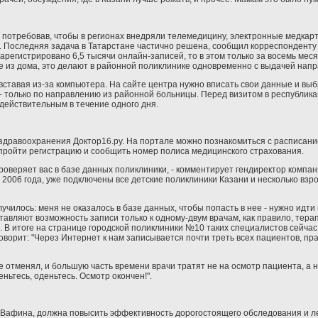
 потребовав, чтобы в регионах внедряли телемедицину, электронные медкарт
". Последняя задача в Татарстане частично решена, сообщил корреспонденту
егистрировано 6,5 тысячи онлайн-записей, то в этом только за восемь месяце
е из дома, это делают в районной поликлинике одновременно с выдачей напр
ставая из-за компьютера. На сайте центра нужно вписать свои данные и выбра
но - только по направлению из районной больницы. Перед визитом в республи
действительным в течение одного дня.
 здравоохранения Доктор16.ру. На портале можно познакомиться с расписани
о пройти регистрацию и сообщить номер полиса медицинского страхования.
 проверяет вас в базе данных поликлиники, - комментирует гендиректор комп
2006 года, уже подключены все детские поликлиники Казани и несколько взро
училось: меня не оказалось в базе данных, чтобы попасть в нее - нужно идти 
авляют возможность записи только к одному-двум врачам, как правило, терап
 В итоге на странице городской поликлиники №10 таких специалистов сейчас 
ворит: "Через Интернет к нам записывается почти треть всех пациентов, прав
 отменял, и большую часть времени врачи тратят не на осмотр пациента, а н
ньтесь, оденьтесь. Осмотр окончен!".
Вафина, должна повысить эффективность дорогостоящего обследования и ле