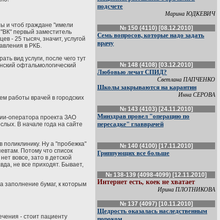
подсчете
Марина ЮДКЕВИЧ
ы и чтоб граждане "имели
№ 150 (4110) [08.12.2010]
 "ВК" первый заместитель
Семь вопросов, которые надо задать
в - 25 тысяч, значит, услугой
врачу
авления в РКБ.
ть вид услуги, после чего тут
№ 148 (4108) [03.12.2010]
канский офтальмологический
Любовью лечат СПИД?
Светлана ПАПЧЕНКО
Школы закрываются на карантин
Инна СЕРОВА
ем работы врачей в городских
№ 143 (4103) [24.11.2010]
Минздрав провел "операцию по
ании-оператора проекта ЗАО
пересадке" главврачей
слых. В начале года на сайте
в поликлинику. Ну а "пробежка"
№ 140 (4100) [17.11.2010]
евтам. Потому что список
Гриппующих все больше
нет вовсе, зато в детской
да, не все приходят. Бывает,
№ 138-139 (4098-4099) [12.11.2010]
Интернет есть, коек не хватает
а заполнение бумаг, к которым
Ирина ПЛОТНИКОВА
№ 137 (4097) [10.11.2010]
Щедрость оказалась наследственным
чения - стоит пациенту
пороком