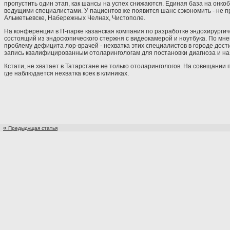
пропустить один этап, как шансы на успех снижаются. Единая база на онко
ведущими специалистами. У пациентов же появится шанс сэкономить - не п
Альметьевске, Набережных Челнах, Чистополе.
На конференции в IT-парке казанская компания по разработке эндохирургич
состоящий из эндоскопического стержня с видеокамерой и ноутбука. По м
проблему дефицита лор-врачей - нехватка этих специалистов в городе дост
запись квалифицированным отоларингологам для постановки диагноза и наз
Кстати, не хватает в Татарстане не только отоларингологов. На совещании
где наблюдается нехватка коек в клиниках.
«
Предыдущая статья