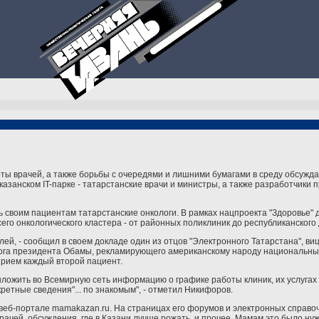
 врачей, а также борьбы с очередями и лишними бумагами в среду обсуждал
казанском IT-парке - татарстанские врачи и министры, а также разработчики
ть своим пациентам татарстанские онкологи. В рамках нацпроекта "Здоровье" 
его онкологического кластера - от районных поликлиник до республиканского
блей, - сообщил в своем докладе один из отцов "Электронного Татарстана", в
 блога президента Обамы, рекламирующего американскому народу национальны
прием каждый второй пациент.
выложить во Всемирную сеть информацию о графике работы клиник, их услугах
кретные сведения"... по знакомым", - отметил Никифоров.
еб-портале mamakazan.ru. На страницах его форумов и электронных справоч
рачей, обсуждения, где в Казани лучше рожать, и прочее. Мамам это было нуж