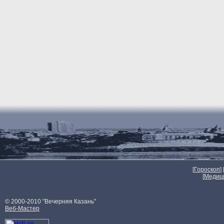
[
Гороскоп
] 
[
Медиц
© 2000-2010 "Вечерняя Казань"
Веб-Мастер