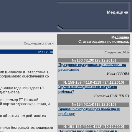
Медицина
Медицина
Статьи раздела по номерам:
»
Следующая статья
»
12.11.2010
Следующие 20
№ 160 (4120) [28.12.2010]
Праздники праздниками, а лечение - по
расписанию
и в Иваново и Татарстане. В
Инна СЕРОВА
 программного обеспечения со
№ 158-159 (4118-4119) [24.12.2010]
Орехи или стафилококк погубили
до конца года Минздрав РТ
ребенка?
 диспансера.
Светлана ПАПЧЕНКО
ице-премьер РТ Николай
й портал здравоохранения, и
№ 154 (4114) [15.12.2010]
Врачам в очередной раз пообещали
прибавку
 и объективном рейтинге их
№ 151-152 (4111-4112) [10.12.2010]
ников без всякой господдержки
Пациенты разошлись с врачами в
но!