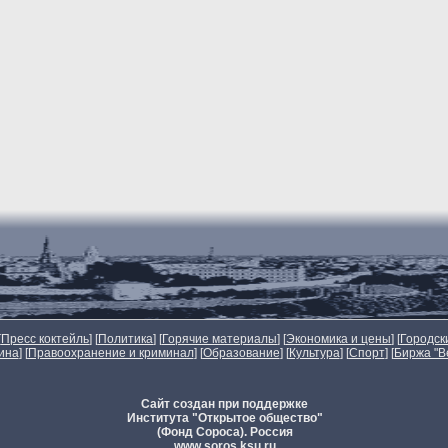
[
Пресс коктейль
] [
Политика
] [
Горячие материалы
] [
Экономика и цены
] [
Городск
ина
] [
Правоохранение и криминал
] [
Образование
] [
Культура
] [
Спорт
]
[
Биржа "В
Сайт создан при поддержке
Института "Открытое общество"
(Фонд Сороса). Россия
www.soros.ksu.ru