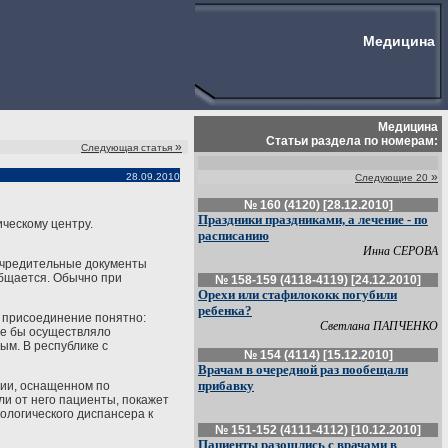
Медицина
Медицина
Статьи раздела по номерам:
»
Следующая статья
»
28.09.2010
Следующие 20
№ 160 (4120) [28.12.2010]
Праздники праздниками, а лечение - по
ческому центру.
расписанию
Инна СЕРОВА
 учредительные документы
общается. Обычно при
№ 158-159 (4118-4119) [24.12.2010]
Орехи или стафилококк погубили
ребенка?
о присоединение понятно:
Светлана ПАПЧЕНКО
ое бы осуществляло
ым. В республике с
№ 154 (4114) [15.12.2010]
Врачам в очередной раз пообещали
прибавку
нии, оснащенном по
ли от него пациенты, покажет
ологического диспансера к
№ 151-152 (4111-4112) [10.12.2010]
Пациенты разошлись с врачами в