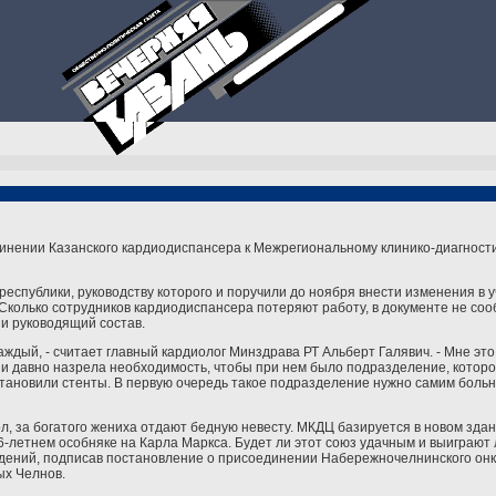
нении Казанского кардиодиспансера к Межрегиональному клинико-диагности
еспублики, руководству которого и поручили до ноября внести изменения в
колько сотрудников кардиодиспансера потеряют работу, в документе не со
и руководящий состав.
каждый, - считает главный кардиолог Минздрава РТ Альберт Галявич. - Мне эт
 и давно назрела необходимость, чтобы при нем было подразделение, котор
ановили стенты. В первую очередь такое подразделение нужно самим больн
, за богатого жениха отдают бедную невесту. МКДЦ базируется в новом зда
6-летнем особняке на Карла Маркса. Будет ли этот союз удачным и выиграют 
дений, подписав постановление о присоединении Набережночелнинского онк
ых Челнов.