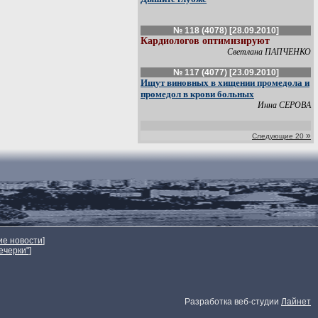
№ 118 (4078) [28.09.2010]
Кардиологов оптимизируют
Светлана ПАПЧЕНКО
№ 117 (4077) [23.09.2010]
Ищут виновных в хищении промедола и
промедол в крови больных
Инна СЕРОВА
»
Следующие 20
ие новости
]
ечерки"
]
Разработка веб-студии
Лайнет