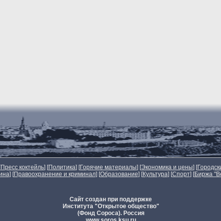
[
Пресс коктейль
] [
Политика
] [
Горячие материалы
] [
Экономика и цены
] [
Городск
ина
] [
Правоохранение и криминал
] [
Образование
] [
Культура
] [
Спорт
]
[
Биржа "В
Сайт создан при поддержке
Института "Открытое общество"
(Фонд Сороса). Россия
www.soros.ksu.ru