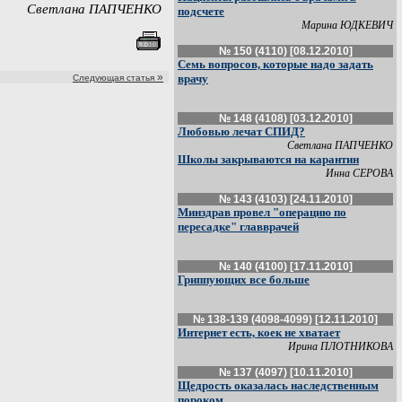
Светлана ПАПЧЕНКО
подсчете
Марина ЮДКЕВИЧ
№ 150 (4110) [08.12.2010]
Семь вопросов, которые надо задать
»
врачу
Следующая статья
№ 148 (4108) [03.12.2010]
Любовью лечат СПИД?
Светлана ПАПЧЕНКО
Школы закрываются на карантин
Инна СЕРОВА
№ 143 (4103) [24.11.2010]
Минздрав провел "операцию по
пересадке" главврачей
№ 140 (4100) [17.11.2010]
Гриппующих все больше
№ 138-139 (4098-4099) [12.11.2010]
Интернет есть, коек не хватает
Ирина ПЛОТНИКОВА
№ 137 (4097) [10.11.2010]
Щедрость оказалась наследственным
пороком