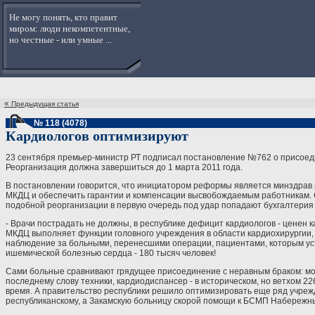
Не могу понять, кто правит
миром: люди некомпетентные,
но честные - или умные ...
«
Предыдущая статья
№ 118 (4078)
Кардиологов оптимизируют
23 сентября премьер-министр РТ подписал постановление №762 о присоеди
Реорганизация должна завершиться до 1 марта 2011 года.
В постановлении говорится, что инициатором реформы является минздрав р
МКДЦ и обеспечить гарантии и компенсации высвобождаемым работникам. С
подобной реорганизации в первую очередь под удар попадают бухгалтерия 
- Врачи пострадать не должны, в республике дефицит кардиологов - ценен 
МКДЦ выполняет функции головного учреждения в области кардиохирургии,
наблюдение за больными, перенесшими операции, пациентами, которым уст
ишемической болезнью сердца - 180 тысяч человек!
Сами больные сравнивают грядущее присоединение с неравным браком: мол
последнему слову техники, кардиодиспансер - в историческом, но ветхом 22
время. А правительство республики решило оптимизировать еще ряд учреж
республиканскому, а Закамскую больницу скорой помощи к БСМП Набережн