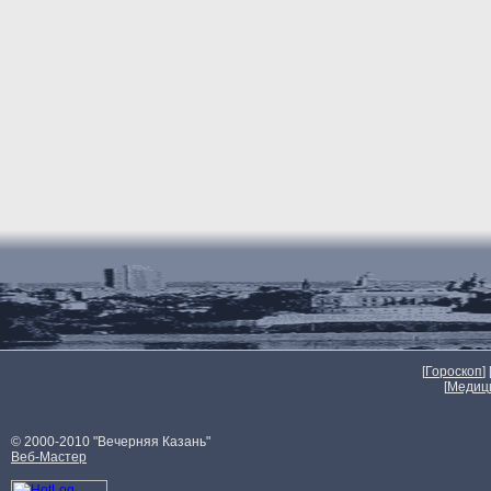
[
Гороскоп
] 
[
Медиц
© 2000-2010 "Вечерняя Казань"
Веб-Мастер