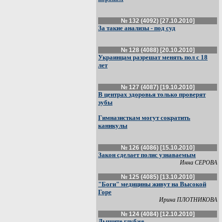
№ 132 (4092) [27.10.2010]
За такие анализы - под суд
№ 128 (4088) [20.10.2010]
Украинцам разрешат менять пол с 18
лет
№ 127 (4087) [19.10.2010]
В центрах здоровья только проверят
зубы
Гимназисткам могут сократить
каникулы
№ 126 (4086) [15.10.2010]
Закон сделает полис узнаваемым
Инна СЕРОВА
№ 125 (4085) [13.10.2010]
"Боги" медицины живут на Высокой
Горе
Ирина ПЛОТНИКОВА
№ 124 (4084) [12.10.2010]
Дышите глубже