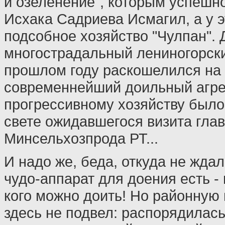
и озеленение", которым успешно
Исхака Садриева Исмагил, а у 
подсобное хозяйство "Чулпан". 
многострадальный лениногорск
прошлом году раскошелился на 
современнейший доильный агрег
прогрессивному хозяйству было
свете ожидавшегося визита гла
Минсельхозпрода РТ...
И надо же, беда, откуда не ждал
чудо-аппарат для доения есть - 
кого можно доить! Но районную 
здесь не подвел: распорядилась