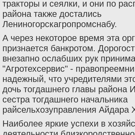
тракторы и сеялки, и они по ра
района также достались
Лениногорскагропромснабу.
А через некоторое время эта ор
признается банкротом. Дорогос
внезапно ослабших рук приним
"Агротехсервис" - правопреемни
надежный, что учредителями э
дочь тогдашнего главы района 
сестра тогдашнего начальника
райсельхозуправления Айдара 
Наиболее яркие успехи в хозяй
деятельности близкородственно