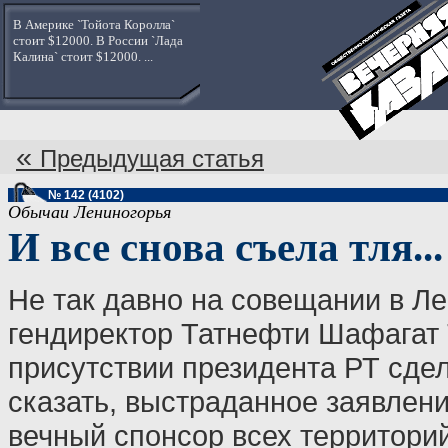
В Америке `Тойота Королла`
стоит $12000. В России `Лада
Калина` стоит $12000. ...
«
Предыдущая статья
№ 142 (4102)
Обычаи Лениногорья
И все снова съела тля...
Не так давно на совещании в Л
гендиректор Татнефти Шафагат 
присутствии президента РТ сде
сказать, выстраданное заявлени
вечный спонсор всех территорий