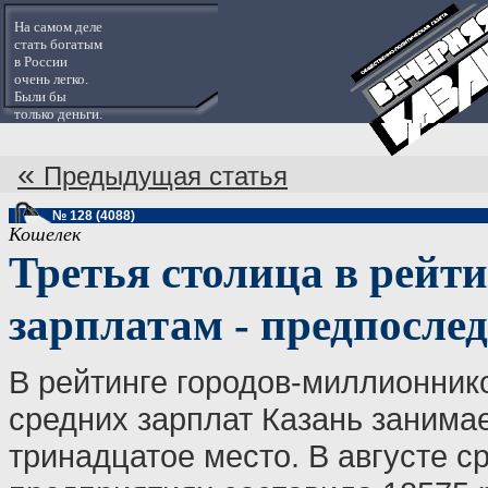
На самом деле
стать богатым
в России
очень легко.
Были бы
только деньги.
«
Предыдущая статья
№ 128 (4088)
Кошелек
Третья столица в рейти
зарплатам - предпосле
В рейтинге городов-миллионник
средних зарплат Казань занима
тринадцатое место. В августе с